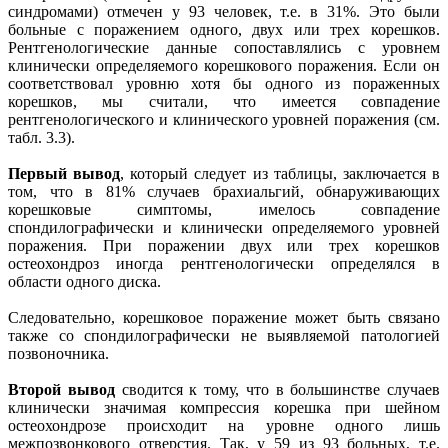
синдромами) отмечен у 93 человек, т.е. в 31%. Это были
больные с поражением одного, двух или трех корешков.
Рентгенологические данные сопоставлялись с уровнем
клинически определяемого корешкового поражения. Если он
соответствовал уровню хотя бы одного из пораженных
корешков, мы считали, что имеется совпадение
рентгенологического и клинического уровней поражения (см.
табл. 3.3).
Первый вывод
, который следует из таблицы, заключается в
том, что в 81% случаев брахиальгий, обнаруживающих
корешковые симптомы, имелось совпадение
спондилографически и клинически определяемого уровней
поражения. При поражении двух или трех корешков
остеохондроз иногда рентгенологически определялся в
области одного диска.
Следовательно, корешковое поражение может быть связано
также со спондилографически не выявляемой патологией
позвоночника.
Второй вывод
сводится к тому, что в большинстве случаев
клинически значимая компрессия корешка при шейном
остеохондрозе происходит на уровне одного лишь
межпозвонкового отверстия. Так, у 59 из 93 больных, т.е.