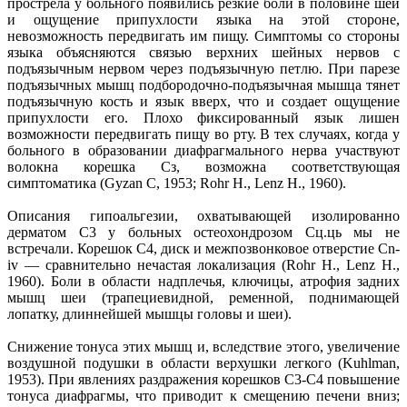
прострела у больного появились резкие боли в половине шеи
и ощущение припухлости языка на этой стороне,
невозможность передвигать им пищу. Симптомы со стороны
языка объясняются связью верхних шейных нервов с
подъязычным нервом через подъязычную петлю. При парезе
подъязычных мышц подбородочно-подъязычная мышца тянет
подъязычную кость и язык вверх, что и создает ощущение
припухлости его. Плохо фиксированный язык лишен
возможности передвигать пищу во рту. В тех случаях, когда у
больного в образовании диафрагмального нерва участвуют
волокна корешка Сз, возможна соответствующая
симптоматика (Gyzan С, 1953; Rohr H., Lenz H., 1960).
Описания гипоальгезии, охватывающей изолированно
дерматом С3 у больных остеохондрозом Сц.ць мы не
встречали. Корешок С4, диск и межпозвонковое отверстие Cn-
iv — сравнительно нечастая локализация (Rohr H., Lenz H.,
1960). Боли в области надплечья, ключицы, атрофия задних
мышц шеи (трапециевидной, ременной, поднимающей
лопатку, длиннейшей мышцы головы и шеи).
Снижение тонуса этих мышц и, вследствие этого, увеличение
воздушной подушки в области верхушки легкого (Kuhlman,
1953). При явлениях раздражения корешков С3-С4 повышение
тонуса диафрагмы, что приводит к смещению печени вниз;