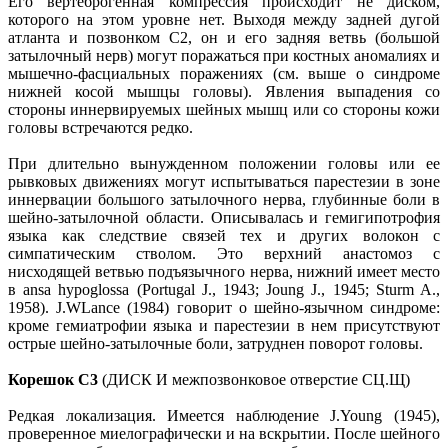
Его вертеброгенная компрессия происходит не диском,
которого на этом уровне нет. Выходя между задней дугой
атланта и позвонком С2, он и его задняя ветвь (большой
затылочный нерв) могут поражаться при костных аномалиях и
мышечно-фасциальных поражениях (см. выше о синдроме
нижней косой мышцы головы). Явления выпадения со
стороны иннервируемых шейных мышц или со стороны кожи
головы встречаются редко.
При длительно вынужденном положении головы или ее
рывковых движениях могут испытываться парестезии в зоне
иннервации большого затылочного нерва, глубинные боли в
шейно-затылочной области. Описывалась и гемигипотрофия
языка как следствие связей тех и других волокон с
симпатическим стволом. Это верхний анастомоз с
нисходящей ветвью подъязычного нерва, нижний имеет место
в ansa hypoglossa (Portugal J., 1943; Joung J., 1945; Sturm A.,
1958). J.WLance (1984) говорит о шейно-язычном синдроме:
кроме гемиатрофии языка и парестезии в нем присутствуют
острые шейно-затылочные боли, затруднен поворот головы.
Корешок С3
(ДИСК И межпозвонковое отверстие СЦ.Щ)
Редкая локализация. Имеется наблюдение J.Young (1945),
проверенное миелографически и на вскрытии. После шейного