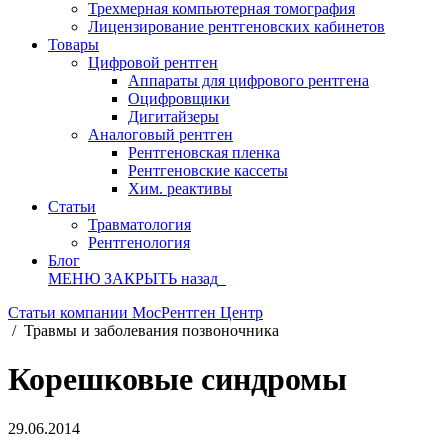
Трехмерная компьютерная томография
Лицензирование рентгеновских кабинетов
Товары
Цифровой рентген
Аппараты для цифрового рентгена
Оцифровщики
Дигитайзеры
Аналоговый рентген
Рентгеновская пленка
Рентгеновские кассеты
Хим. реактивы
Статьи
Травматология
Рентгенология
Блог
МЕНЮ
ЗАКРЫТЬ
назад
Статьи компании МосРентген Центр
/
Травмы и заболевания позвоночника
Корешковые синдромы
29.06.2014