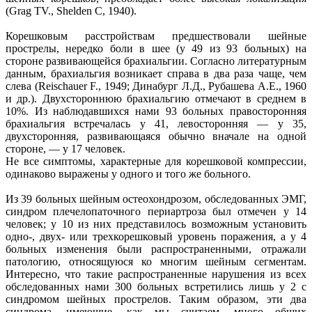
(Grag TV., Shelden С, 1940).
Корешковым расстройствам предшествовали шейные
прострелы, нередко боли в шее (у 49 из 93 больных) на
стороне развивающейся брахиальгии. Согласно литературным
данным, брахиальгия возникает справа в два раза чаще, чем
слева (Reischauer F., 1949; Динабург Л.Д., Рубашева А.Е., 1960
и др.). Двухстороннюю брахиальгию отмечают в среднем в
10%. Из наблюдавшихся нами 93 больных правосторонняя
брахиальгия встречалась у 41, левосторонняя — у 35,
двухсторонняя, развивающаяся обычно вначале на одной
стороне, — у 17 человек.
Не все симптомы, характерные для корешковой компрессии,
одинаково выражены у одного и того же больного.
Из 39 больных шейным остеохондрозом, обследованных ЭМГ,
синдром плечелопаточного периартроза был отмечен у 14
человек; у 10 из них представилось возможным установить
одно-, двух- или трехкорешковый уровень поражения, а у 4
больных изменения были распространенными, отражали
патологию, относящуюся ко многим шейным сегментам.
Интересно, что такие распространенные нарушения из всех
обследованных нами 300 больных встретились лишь у 2 с
синдромом шейных прострелов. Таким образом, эти два
синдрома, имеющие, как мы считаем, много общих