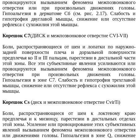
провоцируются вызыванием феномена межпозвонкового
отверстия или при произвольных движениях головы.
Гипоальгезия в дерматоме Сб (см. рис. 2.17). Слабость и
гипотрофия двуглавой мышцы, снижение или отсутствие
рефлекса с сухожилия этой мышцы.
Корешок С7
(ДИСК и межпозвонковое отверстие CVI-VII)
Боли, распространяющиеся от шеи и лопатки по наружно-
задней поверхности плеча и дорзальной поверхности
предплечья ко II и III пальцам, парестезии в дистальной части
этой зоны. Все эти субъективные явления усиливаются или
провоцируются вызыванием феномена межпозвонкового
отверстия при произвольных движениях головы.
Гипоальгезия в зоне С7. Слабость и гипотрофия трехглавой
мышцы, снижение или отсутствие рефлекса с сухожилия этой
мышцы.
Корешок Cs
(диск и межпозвонковое отверстие CvirTi)
Боли, распространяющиеся от шеи к локтевому краю
предплечья и к мизинцу, парестезии в дистальных отделах
этой зоны. Усиление или провоцирование этих субъективных
явлений вызыванием феномена межпозвонкового отверстия
или движениями головы. Гипоальгезия в зоне Q, снижение