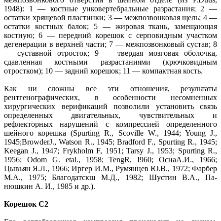
1948): 1 — костные унковертебральные разрастания; 2 —
остатки хрящевой пластинки; 3 — межпозвонковая щель; 4 —
остатки костных балок; 5 — жировая ткань, замещающая
костную; 6 — передний корешок с серповидным участком
дегенерации в верхней части; 7 — межпозвонковый сустав; 8
— суставной отросток; 9 — твердая мозговая оболочка,
сдавленная костными разрастаниями (крючковидным
отростком); 10 — задний корешок; 11 — компактная кость.
Как ни сложны все эти отношения, результаты
рентгенографических, в особенности несомненных
хирургических верификаций позволили установить связь
определенных двигательных, чувствительных и
рефлекторных нарушений с компрессией определенного
шейного корешка (Spurting R., Scoville W., 1944; Young J.,
1945;BrowderJ., Watson R., 1945; Bradford F., Spurting R., 1945;
Keegan J., 1947; Frykholm F, 1951; Tarsy J., 1953; Spurting R.,
1956; Odom G. etal., 1958; TengR, I960; ОснаА.И., 1966;
Цывьян Я.Л., 1966; Иргер И.М., Румянцев Ю.В., 1972; Фарбер
М.А., 1975; Благодатскш М.Д., 1982; Шустин В.А., Па-
нюшкин А. И., 1985 и др.).
Корешок С2