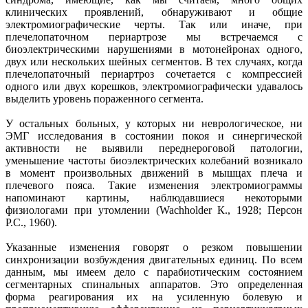
клинических проявлений, обнаруживают и общие
электромиографические черты. Так или иначе, при
плечелопаточном периартрозе мы встречаемся с
биоэлектрическими нарушениями в мотонейронах одного,
двух или нескольких шейных сегментов. В тех случаях, когда
плечелопаточный периартроз сочетается с компрессией
одного или двух корешков, электромиографически удавалось
выделить уровень пораженного сегмента.
У остальных больных, у которых ни неврологическое, ни
ЭМГ исследования в состоянии покоя и синергической
активности не выявили переднероговой патологии,
уменьшение частоты биоэлектрических колебаний возникало
в момент произвольных движений в мышцах плеча и
плечевого пояса. Такие изменения электромиограммы
напоминают картины, наблюдавшиеся некоторыми
физиологами при утомлении (Wachholder К., 1928; Персон
Р.С., 1960).
Указанные изменения говорят о резком повышении
синхронизации возбуждения двигательных единиц. По всем
данным, мы имеем дело с парабиотическим состоянием
сегментарных спинальных аппаратов. Это определенная
форма реагирования их на усиленную болевую и