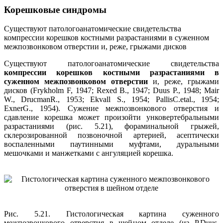
Корешковые синдромы
Существуют патологоанатомические свидетельства
компрессии корешков костными разрастаниями в суженном
межпозвонковом отверстии и, реже, грыжами дисков
Существуют патологоанатомические свидетельства
компрессии корешков костными разрастаниями в
суженном межпозвонковом отверстии
и, реже, грыжами
дисков (Frykholm F, 1947; Rexed В., 1947; Duus P., 1948; Mair
W., DrucmanR., 1953; Ekvall S., 1954; PallisC.etal., 1954;
ExnerG., 1954). Сужение межпозвонкового отверстия и
сдавление корешка может произойти унковертебральными
разрастаниями (рис. 5.21), фораминальной грыжей,
склерозированной позвоночной артерией, асептически
воспаленными паутинными муфтами, дуральными
мешочками и манжетками с ангуляцией корешка.
Рис. 5.21. Гистологическая картина суженного
межпозвонкового отверстия в шейном отделе (из P.Duus,