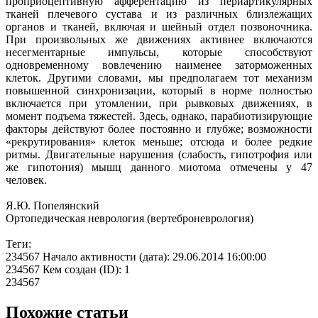
проприоцептивную афферентацию из периартикулярных
тканей плечевого сустава и из различных близлежащих
органов и тканей, включая и шейный отдел позвоночника.
При произвольных же движениях активнее включаются
несегментарные импульсы, которые способствуют
одновременному вовлечению наименее заторможенных
клеток. Другими словами, мы предполагаем тот механизм
повышенной синхронизации, который в норме полностью
включается при утомлении, при рывковых движениях, в
момент подъема тяжестей. Здесь, однако, парабиотизирующие
факторы действуют более постоянно и глубже; возможности
«рекрутирования» клеток меньше; отсюда и более редкие
ритмы. Двигательные нарушения (слабость, гипотрофия или
же гипотония) мышц данного миотома отмечены у 47
человек.
Я.Ю. Попелянский
Ортопедическая неврология (вертеброневрология)
Теги:
234567 Начало активности (дата): 29.06.2014 16:00:00
234567 Кем создан (ID): 1
234567
Похожие статьи