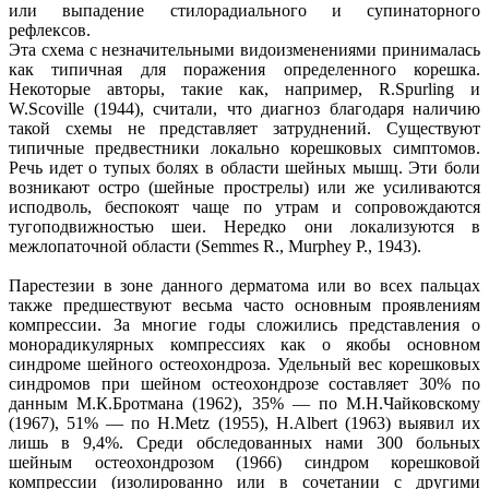
или выпадение стилорадиального и супинаторного
рефлексов.
Эта схема с незначительными видоизменениями принималась
как типичная для поражения определенного корешка.
Некоторые авторы, такие как, например, R.Spurling и
W.Scoville (1944), считали, что диагноз благодаря наличию
такой схемы не представляет затруднений. Существуют
типичные предвестники локально корешковых симптомов.
Речь идет о тупых болях в области шейных мышц. Эти боли
возникают остро (шейные прострелы) или же усиливаются
исподволь, беспокоят чаще по утрам и сопровождаются
тугоподвижностью шеи. Нередко они локализуются в
межлопаточной области (Semmes R., Murphey P., 1943).
Парестезии в зоне данного дерматома или во всех пальцах
также предшествуют весьма часто основным проявлениям
компрессии. За многие годы сложились представления о
монорадикулярных компрессиях как о якобы основном
синдроме шейного остеохондроза. Удельный вес корешковых
синдромов при шейном остеохондрозе составляет 30% по
данным М.К.Бротмана (1962), 35% — по М.Н.Чайковскому
(1967), 51% — по H.Metz (1955), H.Albert (1963) выявил их
лишь в 9,4%. Среди обследованных нами 300 больных
шейным остеохондрозом (1966) синдром корешковой
компрессии (изолированно или в сочетании с другими