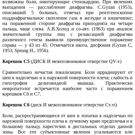
возможны боли, имитирующие стенокардию. При явлениях
выпадения — расслабление диафрагмы. С.Gyzan (1953),
описавший 5 больных, отмечал при рентгеноскопии
поддиафрагмальное скопление газа в желудке и кишечнике;
на пораженной стороне диафрагма приподнята на четыре
пальца, чаще слева. А.В.Холод и со-авт. (1963) при анализе
значительной группы лиц с релаксацией диафрагмы
различного генеза выявили преимущественное поражение
справа — у 43 из 45. Отмечается икота, дисфония (Gyzan С,
1953; Sprung H., 1956).
Корешок С5
(ДИСК И межпозвонковое отверстие QV-v)
Сравнительно нечастая локализация. Боли иррадиируют от
шеи к надплечью и к наружной поверхности плеча; слабость и
гипотрофия дельтовидной мышцы. Практически
невропатолог встречается наиболее часто с поражением
корешков Сб и С7.
Корешок С6
(диск И межпозвонковое отверстие Cv.vt)
Боли, распространяющиеся от шеи и лопатки к надплечью по
наружной поверхности плеча к лучевому краю предплечья и к
большому пальцу, парестезии в дистальных отделах данной
зоны. Все эти субъективные явления усиливаются или