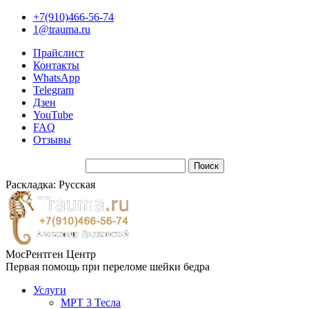
+7(910)466-56-74
1@trauma.ru
Прайслист
Контакты
WhatsApp
Telegram
Дзен
YouTube
FAQ
Отзывы
Раскладка: Русская
МосРентген Центр
Первая помощь при переломе шейки бедра
Услуги
МРТ 3 Тесла