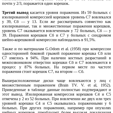
почти у 2/3, поражается один корешок.
Третий вывод
касается уровня поражения. Из 59 больных с
изолированной компрессией корешков уровень С7 вовлекался
у 39, Сб — у 13. Если же рассматривать совместно как
изолированные, так и множественные поражения корешков,
уровень С7 оказывается вовлеченным у 72 больных, Сб — у
39. Поражения корешков Сб и С7 у больных с синдромом
шейно-корешковой компрессии наблюдались в 91,5%.
Также и по материалам G.Odom et al. (1958) при компрессии
односторонней боковой грыжей поражение корешка Сб или
С7 имелось в 94%. При наличии костных разрастаний в
межпозвонковом отверстии корешки Сб и С7 вовлекаются в
процесс у 87% больных. На первом месте по частоте
поражения стоит корешок С7, на втором — Сб.
Вышерасположенные диски чаще вовлекаются у лиц с
множественным поражением (Brain TV. V. et al, 1952).
Приведенные в таблице данные полностью подтверждают и
этот вывод. Изолированная компрессия корешков С4 и С5
отмечена у 2 из 52 больных. При вовлечении же двух или трех
уровней корешки С4 и С5 оказывались пораженными у 6
больных. При других поражениях, например при опухолях
шейных корешков, преобладает более высокая локализация