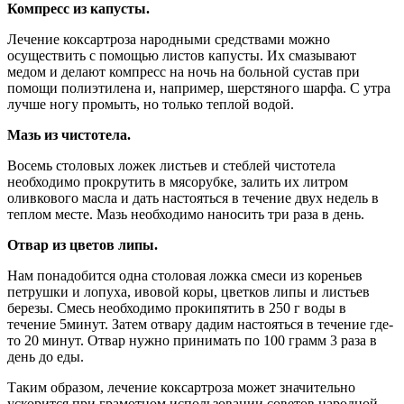
Компресс из капусты.
Лечение коксартроза народными средствами можно
осуществить с помощью листов капусты. Их смазывают
медом и делают компресс на ночь на больной сустав при
помощи полиэтилена и, например, шерстяного шарфа. С утра
лучше ногу промыть, но только теплой водой.
Мазь из чистотела.
Восемь столовых ложек листьев и стеблей чистотела
необходимо прокрутить в мясорубке, залить их литром
оливкового масла и дать настояться в течение двух недель в
теплом месте. Мазь необходимо наносить три раза в день.
Отвар из цветов липы.
Нам понадобится одна столовая ложка смеси из кореньев
петрушки и лопуха, ивовой коры, цветков липы и листьев
березы. Смесь необходимо прокипятить в 250 г воды в
течение 5минут. Затем отвару дадим настояться в течение где-
то 20 минут. Отвар нужно принимать по 100 грамм 3 раза в
день до еды.
Таким образом, лечение коксартроза может значительно
ускорится при грамотном использовании советов народной