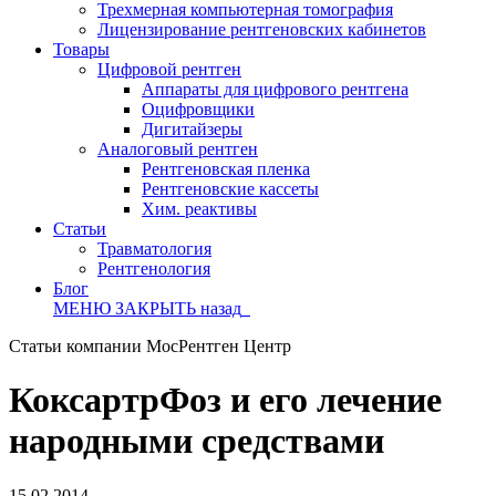
Трехмерная компьютерная томография
Лицензирование рентгеновских кабинетов
Товары
Цифровой рентген
Аппараты для цифрового рентгена
Оцифровщики
Дигитайзеры
Аналоговый рентген
Рентгеновская пленка
Рентгеновские кассеты
Хим. реактивы
Статьи
Травматология
Рентгенология
Блог
МЕНЮ
ЗАКРЫТЬ
назад
Статьи компании МосРентген Центр
КоксартрФоз и его лечение
народными средствами
15.02.2014