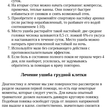
суток.
На вторые сутки можно начать согревание: компрессы,
примочки, теплые ванны. Они помогут быстрее
избавиться от синяков и снять возможный отек.
Приобретите и применяйте спиртовую настойку арники
(если раствор неразбавленный, то разбавьте его водой
соотношением 1:10).
Место ушиба растирайте такой настойкой: две средние
головки чеснока заливаются 0,5 ст. ложкой 6%-го уксуса
и настаиваются в течение суток. Место ушиба можно
натирать приготовленной настойкой на ночь.
Используйте мази без согревающего действия с
противовоспалительным эффектом.
Если боль в состоянии полного покоя не прошла через 4
дня, или наоборот, усилилась, не задумываясь
обратитесь за помощью к врачу повторно.
Лечение ушиба грудной клетки
Диагностику и лечение мы уже поверхностно рассмотрели в
разделе оказания первой помощи, но есть еще некоторые
моменты, которые следует учесть. Для начала опытный
травматолог должен наложить давящую круговую повязку.
Подобная повязка освободит грудь от лишних напряжений
при выдохе и вдохе, соответственно, значительно снизится