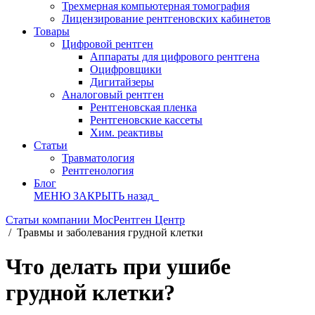
Трехмерная компьютерная томография
Лицензирование рентгеновских кабинетов
Товары
Цифровой рентген
Аппараты для цифрового рентгена
Оцифровщики
Дигитайзеры
Аналоговый рентген
Рентгеновская пленка
Рентгеновские кассеты
Хим. реактивы
Статьи
Травматология
Рентгенология
Блог
МЕНЮ
ЗАКРЫТЬ
назад
Статьи компании МосРентген Центр
/
Травмы и заболевания грудной клетки
Что делать при ушибе
грудной клетки?