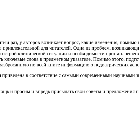
в пятый раз, у авторов возникает вопрос, какие изменения, пом
 и привлекательной для читателей. Одна из проблем, возникающ
и острой клинической ситуации и необходимости принять решен
 ключевые слова в предметном указателе. Помимо этого, подгот
разбросанную по всей книге информацию о педиатрических аспе
я приведена в соответствие с самыми современными научными з
мощь и просим и впредь присылать свои советы и предложения 