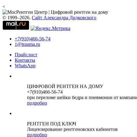
<
© 1999–2026.
Сайт Александра Дидковского
+7(910)466-56-74
1@trauma.ru
Прайслист
Контакты
WhatsApp
ЦИФРОВОЙ РЕНТГЕН НА ДОМУ
+7(910)466-56-74
при переломе шейки бедра и пневмонии от компан
подробно
РЕНТГЕН ПОД КЛЮЧ
Лицензирование рентгеновских кабинетов
подробно