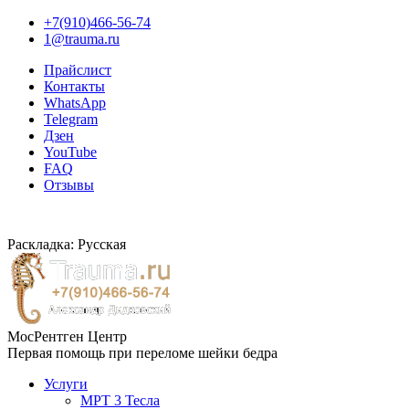
+7(910)466-56-74
1@trauma.ru
Прайслист
Контакты
WhatsApp
Telegram
Дзен
YouTube
FAQ
Отзывы
Раскладка: Русская
МосРентген Центр
Первая помощь при переломе шейки бедра
Услуги
МРТ 3 Тесла