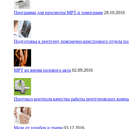
Программа для просмотра МРТ и томограмм
28.10.2016
Подготовка к рентгену пояснично-крестцового отдела п
МРТ во время полового акта
02.09.2016
Протокол контроля качества работы рентгеновских комп
Мази от ушибов и травм
03.12.2016