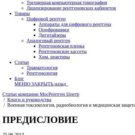
Трехмерная компьютерная томография
Лицензирование рентгеновских кабинетов
Товары
Цифровой рентген
Аппараты для цифрового рентгена
Оцифровщики
Дигитайзеры
Аналоговый рентген
Рентгеновская пленка
Рентгеновские кассеты
Хим. реактивы
Статьи
Травматология
Рентгенология
Блог
МЕНЮ
ЗАКРЫТЬ
назад
Статьи компании МосРентген Центр
/
Книги и руководства
/
Военная токсикология, радиобиология и медицинская защита
ПРЕДИСЛОВИЕ
25.06.2013