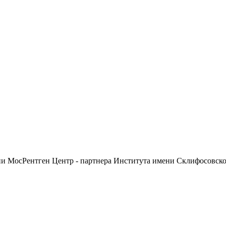
ии МосРентген Центр - партнера Института имени Склифосовск