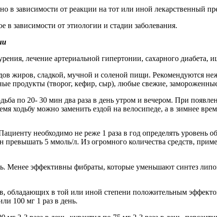
о в зависимости от реакции на тот или иной лекарственный пр
е в зависимости от этиологии и стадии заболевания.
ии
урения, лечение артериальной гипертонии, сахарного диабета, и
ов жиров, сладкой, мучной и соленой пищи. Рекомендуются нежи
очные продукты (творог, кефир, сыр), любые свежие, замороженн
ьба по 20- 30 мин два раза в день утром и вечером. При появл
ремя ходьбу можно заменить ездой на велосипеде, а в зимнее вре
ациенту необходимо не реже 1 раза в год определять уровень о
н превышать 5 ммоль/л. Из огромного количества средств, прим
 день. Менее эффективны фибраты, которые уменьшают синтез лип
тв, обладающих в той или иной степени положительным эффектом
или 100 мг 1 раз в день.