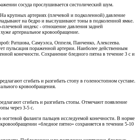
ражении сосуда прослушивается систолический шум.
 На крупных артериях (плечевой и подколенной) давление
кладывают на бедро и выслушивают тоны в подколенной ямке.
-плечевой индекс - отношение давления задней
 хуже артериальное кровообращение.
об: Ратшова, Самуэлса, Оппеля, Панченко, Алексеева.
вует пульсация пораженной артерии. Наиболее действенным
нной конечности. Сохранение бледного пятна в течение 3 с и
редлагают сгибать и разгибать стопу в голеностопном суставе.
иального кровообращения.
редлагают сгибать и разгибать стопы. Отмечают появление
пы через 3-5 с.
 ногтевой фаланги пальцев исследуемой конечности. В норме
м кровообращении «бледное пятно» сохраняется в течении 5-10