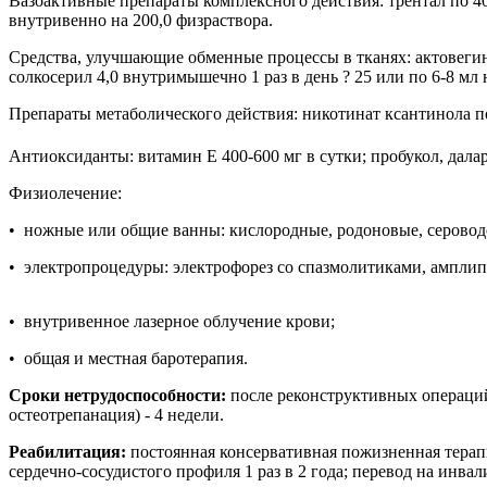
Вазоактивные препараты комплексного действия: трентал по 400 м
внутривенно на 200,0 физраствора.
Средства, улучшающие обменные процессы в тканях: актовегин 2
солкосерил 4,0 внутримышечно 1 раз в день ? 25 или по 6-8 мл 
Препараты метаболического действия: никотинат ксантинола по 
Антиоксиданты: витамин Е 400-600 мг в сутки; пробукол, далар
Физиолечение:
•
ножные или общие ванны: кислородные, родоновые, серовод
•
электропроцедуры: электрофорез со спазмолитиками, амплипу
•
внутривенное лазерное облучение крови;
•
общая и местная баротерапия.
Сроки нетрудоспособности:
после реконструктивных операций
остеотрепанация) - 4 недели.
Реабилитация:
постоянная консервативная пожизненная терапи
сердечно-сосудистого профиля 1 раз в 2 года; перевод на инва