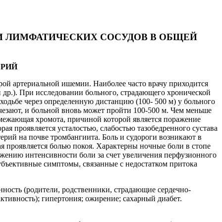
 И ЛИМФАТИЧЕСКИХ СОСУДОВ В ОБЩЕЙ
ЕРИЙ
рой артериальной ишемии. Наиболее часто врачу приходится
 др.). При исследовании больного, страдающего хронической
одьбе через определенную дистанцию (100- 500 м) у больного
езают, и больной вновь может пройти 100-500 м. Чем меньше
емежающая хромота, причиной которой является поражение
ая проявляется усталостью, слабостью тазобедренного сустава
ерий на почве тромбангиита. Боль и судороги возникают в
ая проявляется болью покоя. Характерны ночные боли в стопе
ижению интенсивности боли за счет увеличения перфузионного
субъективные симптомы, связанные с недостатком притока
нность (родители, родственники, страдающие сердечно-
ктивность); гипертония; ожирение; сахарный диабет.