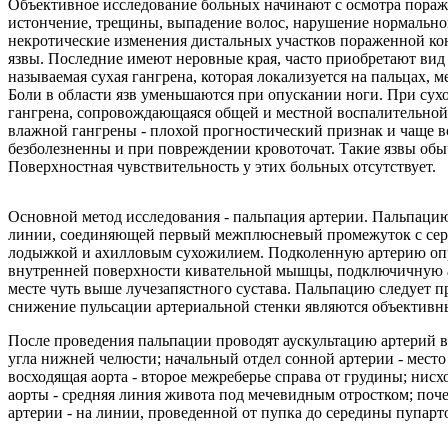
Объективное исследование больных начинают с осмотра пораж
истончение, трещины, выпадение волос, нарушение нормальног
некротические изменения дистальных участков пораженной коне
язвы. Последние имеют неровные края, часто приобретают вид
называемая сухая гангрена, которая локализуется на пальцах,
Боли в области язв уменьшаются при опускании ноги. При сух
гангрена, сопровождающаяся общей и местной воспалительной 
влажной гангрены - плохой прогностический признак и чаще в
безболезненны и при повреждении кровоточат. Такие язвы об
Поверхностная чувствительность у этих больных отсутствует.
Основной метод исследования - пальпация артерии. Пальпацию
линии, соединяющей первый межплюсневый промежуток с сере
лодыжкой и ахилловым сухожилием. Подколенную артерию опред
внутренней поверхности кивательной мышцы, подключичную ар
месте чуть выше лучезапястного сустава. Пальпацию следует п
снижение пульсации артериальной стенки являются объективн
После проведения пальпации проводят аускультацию артерий во
угла нижней челюсти; начальный отдел сонной артерии - мес
восходящая аорта - второе межреберье справа от грудины; ни
аорты - средняя линия живота под мечевидным отростком; поч
артерии - на линии, проведенной от пупка до середины пупарт