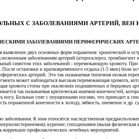
ОЛЬНЫХ С ЗАБОЛЕВАНИЯМИ АРТЕРИЙ, ВЕН
НИЧЕСКИМИ ЗАБОЛЕВАНИЯМИ ПЕРИФЕРИЧЕСКИХ АРТ
я выявление двух основных форм поражения: хронической и ост
кклюзионным заболеваниям артерий (атеросклероз, тромбангиит и
ьный симптом этих заболеваний - перемежающую хромоту. При х
осле остановки и кратковременного отдыха (1-5 мин) боли исч
иферических артерий. Это так называемая типичная низкая пер
гмента может наблюдаться высокая перемежающая хромота, котор
ющая хромота стопы при окклюзиях подошвенных и берцовых арт
вивается так называемая критическая ишемия конечностей, котор
ь ногу. Больные спят с опущенными ногами, что приводит к сн
сть пораженной конечности к холоду, зябкость, онемение и др. 
ю заболевания. К ним относятся: наследственная предрасположе
перхолистеринемия); курение; гиподинамия (малая физическая а
ть коррекции профилактических лечебных мероприятий.