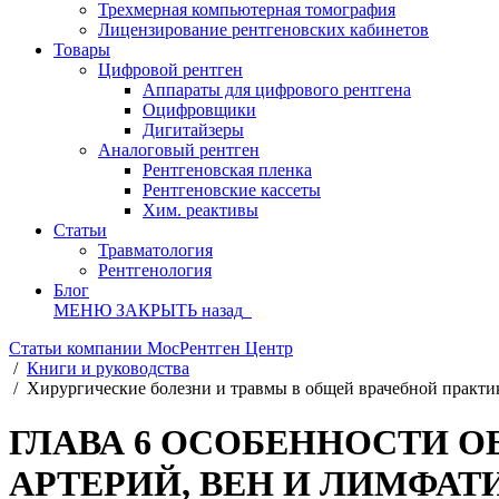
Трехмерная компьютерная томография
Лицензирование рентгеновских кабинетов
Товары
Цифровой рентген
Аппараты для цифрового рентгена
Оцифровщики
Дигитайзеры
Аналоговый рентген
Рентгеновская пленка
Рентгеновские кассеты
Хим. реактивы
Статьи
Травматология
Рентгенология
Блог
МЕНЮ
ЗАКРЫТЬ
назад
Статьи компании МосРентген Центр
/
Книги и руководства
/
Хирургические болезни и травмы в общей врачебной практик
ГЛАВА 6 ОСОБЕННОСТИ 
АРТЕРИЙ, ВЕН И ЛИМФАТ