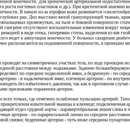
енной конечности. Для хронической артериальной недостаточн
о роста ногтевых пластинок и др.). При критической ишемии к
чности. В начале из-за атрофии кожи развивается «скелетообра
 глубоких ран. Дно выстлано вялой гранулирующей тканью, края
 межпальцевых промежутках, на тыле и боковой поверхности стоп
ой гангрене отсутствуют воспалительные изменения вокруг нек
реакцией в виде отека, гиперемии стопы, выделения из язв гно
сего ведет к ампутации конечности. У больных сахарным диабет
ычно располагаются на подошвенной поверхности, в проекции м
 проводят на симметричных участках тела, по ходу проекции и
диной расстояния между лодыжками. Заднюю большеберцовую а
еляют по середине подколенной ямки, а бедренную - по середи
терию - в надключичной ямке, плечевую артерию - по внутрен
роводить без избыточного давления, так как в противном случа
ыми признаками поражения артерии.
 всех точках, где отмечено ослабление пульсации артерий. Тип
то прикрепления кивательной мышцы к ключице; подключичная а
сходящий отдел грудной аорты - паравертебральная линия слева 
ечные артерии - по параректальной линии на середине расстоя
овой связки; бедренные артерии - чуть ниже середины пупартово