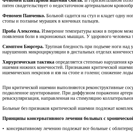
Феномен плантарной ишемии Опеля.
В горизонтальном поло
пятен свидетельствует о недостаточном артериальном кровооб
Феномен Панченко.
Больной садится на стул и кладет одну 
стопы и ползанье мурашек в кончиках пальцев.
Проба Алексеева.
Измерение температуры кожи в первом меж
появления боли в икроножных мышцах. У здорового человека те
Симптом Бюргера.
Трупная бледность при подъеме ноги над 
нарушениях микроциркуляции в дистальных отделах конечности
Хирургическая тактика
определяется степенью нарушения кр
ишемия нижних конечностей. Признаками критической ишемии 
ишемических некрозов и язв на стопе и голени; снижение лоды
При критической ишемии выполняются реконструктивные сосуд
подколенное шунтирование. При диффузном поражении артериа
реваскуляризация, направленная на стимуляцию коллатеральн
Больные без признаков критической ишемии подлежат комплек
Принципы консервативного лечения больных с хроническо
•
консервативному лечению подлежат все больные с облитерир