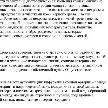
ости характерны дистрофические изменения кожи (шелушение,
онечностей появляется атрофия мышц голени и стопы,
зная стопа», а после этого появляются ишемические некрозы и
 представлены участками кожи черного цвета. Эта так
ы. Реже появляются некрозы пяток и нижней трети голени.
розов и язв. При присоединении инфекции возникает влажная
йной жидкости, повышения температуры тела. Развитие
ом развиваются нейротрофические язвы, которые
ежфаланговых суставов и головок плюсневых костей.
сследуемой артерии. Тыльную артерию стопы определяют по
ртерию исследуют на середине расстояния между внутренней
не и чуть ниже пупартовой связки, сонную артерию - по
нему краю двуглавой мышцы, лучевую артерию - в типичном
е можно определить собственный пульс. Отсутствие или
ичные места аускультации: бифуркация сонной артерии - позади
ртерия - в надключичной ямке, позади кивательной мышцы;
в четвертом-шестом межреберьях; проксимальный отдел брюшной
ния между мечевидным отростком и пупком; подвздошные
й связки; подколенные артерии - середина