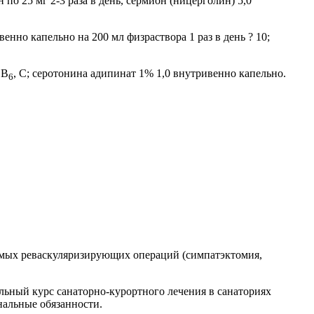
 по 25 мг 2-3 раза в день, сермион (ницерголин) 5,0
нно капельно на 200 мл физраствора 1 раз в день ? 10;
 В
, С; серотонина адипинат 1% 1,0 внутривенно капельно.
6
рямых реваскуляризирующих операций (симпатэктомия,
ельный курс санаторно-курортного лечения в санаториях
нальные обязанности.