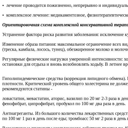
•
лечение проводится пожизненно, непрерывно и индивидуальн
•
комплексное лечение: медикаментозное, физиотерапевтическо
Ориентировочная схема комплексной консервативной терап
Устранение фактора риска развития заболевания: исключение к
Изменение образа питания: максимальное ограничение всех вид
(треска, камбала, лосось, тунец), обезжиренное молоко и мол
Регулярные физические нагрузки умеренной интенсивности: ход
остановки для отдыха и вновь возобновлять ходьбу. В летнее в
Гиполипидемические средства (коррекция липидного обмена). П
плотности. Критический уровень общего холестерина не долже
рекомендуются статины -
ловастатин, мевастатин, аторис, вазилип по 20 мг 2-3 раза в
фенофибрат, ципрофибрат, пробукол по 100 мг два раза в день.
Антиагреганты. Из большого количества лекарственных средс
по 100 мг 1 раз в день после еды; тромбоасс 50 мг 2 раза в день 