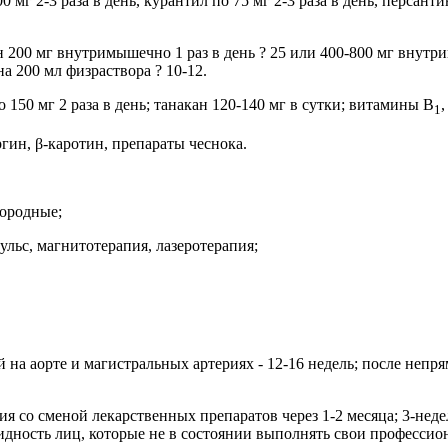
г 2-3 раза в день, курантил по 75 мг 2-3 раза в день, персантин
00 мг внутримышечно 1 раз в день ? 25 или 400-800 мг внутриве
на 200 мл физраствора ? 10-12.
150 мг 2 раза в день; танакан 120-140 мг в сутки; витамины В
,
1
гин, β-каротин, препараты чеснока.
ородные;
льс, магнитотерапия, лазеротерапия;
 на аорте и магистральных артериях - 12-16 недель; после неп
я со сменой лекарственных препаратов через 1-2 месяца; 3-нед
лидность лиц, которые не в состоянии выполнять свои профессио