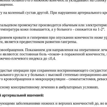
жении больного его нижнюю конечность укладывают на спинку
ращении.
ногу на коленный сустав другой. При нарушении артериального 
пальцевом промежутке производится обычным или электротермо
мпература кожи повышается, а у больного - снижается на 1-2°.
уровнем кровати и гиперемия при опускании конечности ниже 
, является предвестником развития гангрены.
овообращения. Показанием для направления на оперативное лече
являются: постоянная боль «покоя» в пораженной конечности,
жечно-плечевого индекса до ≤0,4.
истые операции при сохранении воспринимающего сосудистого 
льного русла и у больных с высокой степенью операционно-ане
ого кровообращения и микроциркуляции - симапатэктомия, рева
сному консервативному лечению в амбулаторных условиях.
й артериальной ишемией:
ующими заболеваниями нижних и верхних конечностей до, во вр