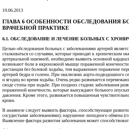
19.06.2013
ГЛАВА 6 ОСОБЕННОСТИ ОБСЛЕДОВАНИЯ Б
ВРАЧЕБНОЙ ПРАКТИКЕ
6.1. ОБСЛЕДОВАНИЕ И ЛЕЧЕНИЕ БОЛЬНЫХ С ХРО
Целью обследования больных c заболеваниями артерий являетс
сталкиваться со случаями, которые приводят к хроническим о
артериальной ишемией, необходимо выявить основной кардиал
возникают боли в икроножной мышце пораженной конечности. П
дистанция без болевой ходьбы, тем выраженнее поражение пер
артерий бедра и голени. При окклюзиях аорто-подвздошного се
и ягодиц во время ходьбы. Очень редко развивается перемежа
своде стопы при ходьбе. При поздних стадиях заболевания раз
пораженной конечности, которые вынуждают больного опускат
давления. Кроме этого, развивается повышенная чувствительно
крови.
В анамнезе следует выявить факторы, способствующие развити
сосудистыми заболеваниями); нарушение липидного обмена (ги
Выявление фактора развития заболевания может способствова