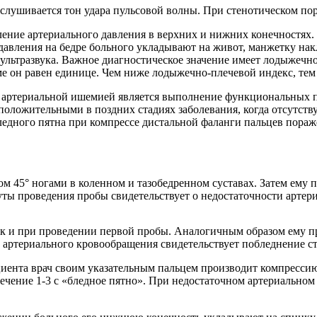
слушивается тон удара пульсовой волны. При стенотическом по
ение артериального давления в верхних и нижних конечностях.
давления на бедре больного укладывают на живот, манжетку на
ультразвука. Важное диагностическое значение имеет лодыжечно
е он равен единице. Чем ниже лодыжечно-плечевой индекс, тем
 артериальной ишемией является выполнение функциональных пр
 положительными в поздних стадиях заболевания, когда отсутст
едного пятна при компрессе дистальной фаланги пальцев пораже
м 45° ногами в коленном и тазобедренном суставах. Затем ему п
ы проведения пробы свидетельствует о недостаточности артер
ак и при проведении первой пробы. Аналогичным образом ему п
артериального кровообращения свидетельствует побледнение сто
иента врач своим указательным пальцем производит компрессию
 течение 1-3 с «бледное пятно». При недостаточном артериально