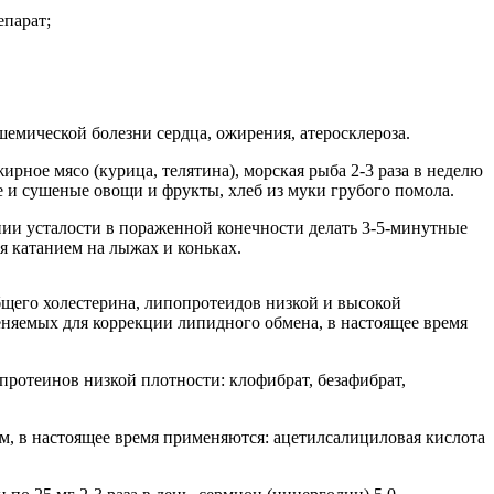
епарат;
шемической болезни сердца, ожирения, атеросклероза.
рное мясо (курица, телятина), морская рыба 2-3 раза в неделю
ые и сушеные овощи и фрукты, хлеб из муки грубого помола.
ении усталости в пораженной конечности делать 3-5-минутные
мя катанием на лыжах и коньках.
бщего холестерина, липопротеидов низкой и высокой
еняемых для коррекции липидного обмена, в настоящее время
опротеинов низкой плотности: клофибрат, безафибрат,
, в настоящее время применяются: ацетилсалициловая кислота