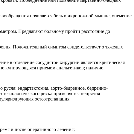
 кровати. Побледнение или появление мертвенно-бледных
кровообращения появляется боль в икроножной мышце, онемение
метром. Предлагают больному пройти расстояние до
уровня. Положительный симптом свидетельствует о тяжелых
ние в отделение сосудистой хирургии является критическая
 не купирующаяся приемом анальгетиков; наличие
русла: эндартэктомия, аорто-бедренное, бедренно-
стезиологического риска применяется непрямая
скуляризирующая остеотрепанация.
емя и после оперативного лечения;