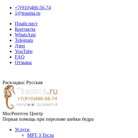
+7(910)466-56-74
1@trauma.ru
Прайслист
Контакты
WhatsApp
Telegram
Дзен
YouTube
FAQ
Отзывы
Раскладка: Русская
МосРентген Центр
Первая помощь при переломе шейки бедра
Услуги
МРТ 3 Тесла