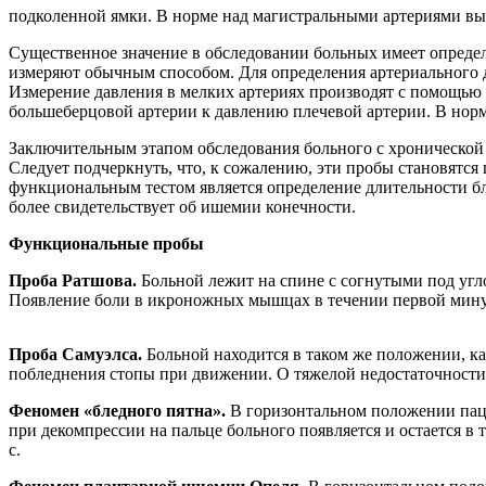
подколенной ямки. В норме над магистральными артериями вы
Существенное значение в обследовании больных имеет определ
измеряют обычным способом. Для определения артериального 
Измерение давления в мелких артериях производят с помощью 
большеберцовой артерии к давлению плечевой артерии. В норм
Заключительным этапом обследования больного с хронической
Следует подчеркнуть, что, к сожалению, эти пробы становятся
функциональным тестом является определение длительности бл
более свидетельствует об ишемии конечности.
Функциональные пробы
Проба Ратшова.
Больной лежит на спине с согнутыми под угло
Появление боли в икроножных мышцах в течении первой минут
Проба Самуэлса.
Больной находится в таком же положении, к
побледнения стопы при движении. О тяжелой недостаточности 
Феномен «бледного пятна».
В горизонтальном положении пац
при декомпрессии на пальце больного появляется и остается в
с.