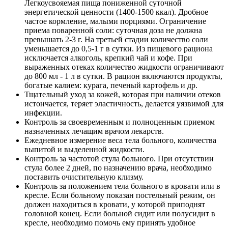
Легкоусвояемая пища пониженной суточной
энергетической ценности (1400-1500 ккал). Дробное
частое кормление, малыми порциями. Ограничение
приема поваренной соли: суточная доза не должна
превышать 2-3 г. На третьей стадии количество соли
уменьшается до 0,5-1 г в сутки. Из пищевого рациона
исключается алкоголь, крепкий чай и кофе. При
выраженных отеках количество жидкости ограничивают
до 800 мл - 1 л в сутки. В рацион включаются продукты,
богатые калием: курага, печеный картофель и др.
Тщательный уход за кожей, которая при наличии отеков
истончается, теряет эластичность, делается уязвимой для
инфекции.
Контроль за своевременным и полноценным приемом
назначенных лечащим врачом лекарств.
Ежедневное измерение веса тела больного, количества
выпитой и выделенной жидкости.
Контроль за частотой стула больного. При отсутствии
стула более 2 дней, по назначению врача, необходимо
поставить очистительную клизму.
Контроль за положением тела больного в кровати или в
кресле. Если больному показан постельный режим, он
должен находиться в кровати, у которой приподнят
головной конец. Если больной сидит или полусидит в
кресле, необходимо помочь ему принять удобное