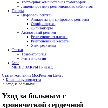
Трехмерная компьютерная томография
Лицензирование рентгеновских кабинетов
Товары
Цифровой рентген
Аппараты для цифрового рентгена
Оцифровщики
Дигитайзеры
Аналоговый рентген
Рентгеновская пленка
Рентгеновские кассеты
Хим. реактивы
Статьи
Травматология
Рентгенология
Блог
МЕНЮ
ЗАКРЫТЬ
назад
Статьи компании МосРентген Центр
/
Книги и руководства
/
Уход за больными
Уход за больным с
хронической сердечной