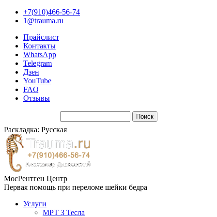
+7(910)466-56-74
1@trauma.ru
Прайслист
Контакты
WhatsApp
Telegram
Дзен
YouTube
FAQ
Отзывы
Раскладка: Русская
МосРентген Центр
Первая помощь при переломе шейки бедра
Услуги
МРТ 3 Тесла