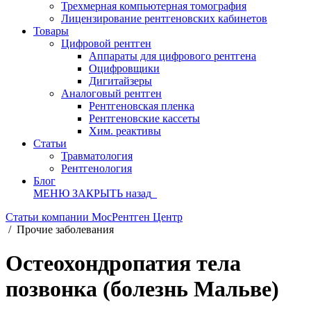
Трехмерная компьютерная томография
Лицензирование рентгеновских кабинетов
Товары
Цифровой рентген
Аппараты для цифрового рентгена
Оцифровщики
Дигитайзеры
Аналоговый рентген
Рентгеновская пленка
Рентгеновские кассеты
Хим. реактивы
Статьи
Травматология
Рентгенология
Блог
МЕНЮ
ЗАКРЫТЬ
назад
Статьи компании МосРентген Центр
/
Прочие заболевания
Остеохондропатия тела
позвонка (болезнь Мальве)