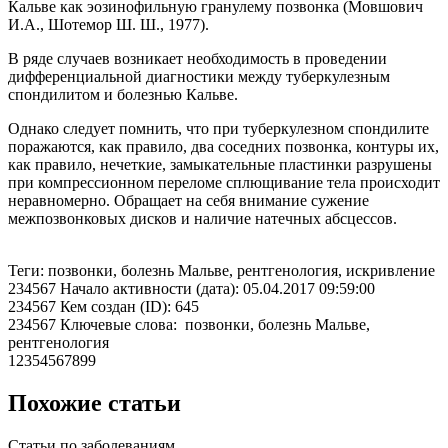
Кальве как эозинофильную гранулему позвонка (Мовшович
И.А., Шотемор Ш. Ш., 1977).
В ряде случаев возникает необходимость в проведении
дифференциальной диагностики между туберкулезным
спондилитом и болезнью Кальве.
Однако следует помнить, что при туберкулезном спондилите
поражаются, как правило, два соседних позвонка, контуры их,
как правило, нечеткие, замыкательные пластинки разрушены
при компрессионном переломе сплющивание тела происходит
неравномерно. Обращает на себя внимание сужение
межпозвонковых дисков и наличие натечных абсцессов.
Теги: позвонки, болезнь Мальве, рентгенология, искривление
234567 Начало активности (дата): 05.04.2017 09:59:00
234567 Кем создан (ID): 645
234567 Ключевые слова: позвонки, болезнь Мальве,
рентгенология
12354567899
Похожие статьи
Статьи по заболеваниям