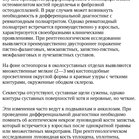
остеомиелитом костей предплечья и фиброзной
остеодисплазией. В ряде случаев может возникнуть
необходимость в дифференциальной диагностике с
ревматоидным полиартритом. Однако ревматоидный
полиартрит встречается преимущественно у взрослых,
характеризуется своеобразными клиническими
проявлениями. При рентгенологическом исследовании
выявляется преимущественно двустороннее поражение
пястно-фаланговых, межзапястных, запястно-пястных,
межфаланговых и лучезапястных суставов.
На фоне остеопороза в околосуставных отделах выявляются
множественные мелкие (2—3 мм) кистоподобные
просветления округлой формы и краевые узуры с четкими
контурами, окруженные ободком склероза.
Секвестры отсутствуют, суставные щели сужены, однако
контуры суставных поверхностей хотя и неровные, но четкие.
Эти изменения часто ведут к подвывихам и анкилозам. При
проведении дифференциальной диагностики необходимо
помнить об асептическом некрозе луновидной кости запястья,
который встречается у взрослых после однократной травмы
или множественых микротравм. При рентгенологическом
исследовании луновидная кость уплощена, уплотнена,