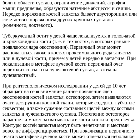
боли в области сустава, ограничение движений, атрофия
мышц предплечья, образуются натечные абсцессы и свищи.
Нередко поражение костей запястья бывает двусторонним или
сочетается с поражением других крупных суставов
(коленного, локтевого).
Туберкулезный остит у детей чаще локализуется в головчатой
и крючковидной кости (т. е. в тех костях, в которых раньше
появляются ядра окостенения). Первичный очаг может
располагаться также в костях проксимального ряда запястья
или в лучевой кости, причем у детей нередко в метафизе. При
локализации в метафизе лучевой кости первичный очаг
переходит сначала на лучелоктевой сустав, а затем на
лучезапястный.
При рентгенологическом исследовании у детей до 10 лет
обращает на себя внимание раннее появление ядер
окостенения костей запястья, остеопороз, затем выявляются
очаги деструкции костной ткани, которые содержат губчатые
секвестры, а также сужение составных щелей между костями
запястья и лучезапястного сустава. Постепенно остеопороз
нарастает и может захватывать все кости кисти и предплечья.
Контуры костей запястья могут быть нечеткими и местами
вовсе не дифференцироваться. При локализации первичного
очага в метафизе лучевой кости может отмечаться небольшое