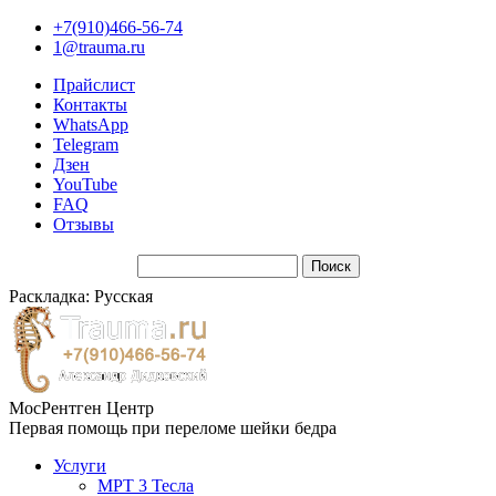
+7(910)466-56-74
1@trauma.ru
Прайслист
Контакты
WhatsApp
Telegram
Дзен
YouTube
FAQ
Отзывы
Раскладка: Русская
МосРентген Центр
Первая помощь при переломе шейки бедра
Услуги
МРТ 3 Тесла