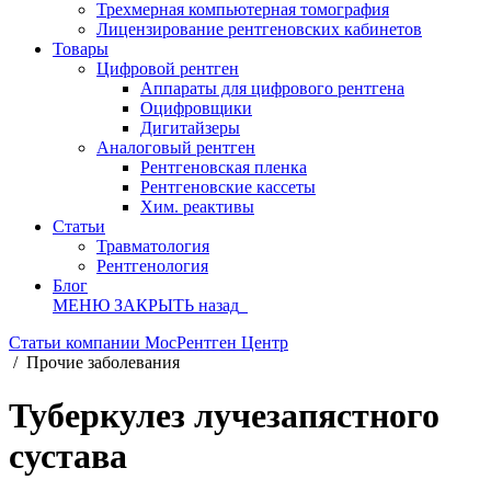
Трехмерная компьютерная томография
Лицензирование рентгеновских кабинетов
Товары
Цифровой рентген
Аппараты для цифрового рентгена
Оцифровщики
Дигитайзеры
Аналоговый рентген
Рентгеновская пленка
Рентгеновские кассеты
Хим. реактивы
Статьи
Травматология
Рентгенология
Блог
МЕНЮ
ЗАКРЫТЬ
назад
Статьи компании МосРентген Центр
/
Прочие заболевания
Туберкулез лучезапястного
сустава