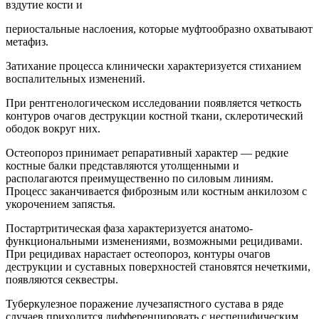
вздутие кости и
периостальные наслоения, которые муфтообразно охватывают
метафиз.
Затихание процесса клинически характеризуется стиханием
воспалительных изменений.
При рентгенологическом исследовании появляется четкость
контуров очагов деструкции костной ткани, склеротический
ободок вокруг них.
Остеопороз принимает репаративный характер — редкие
костные балки представляются утолщенными и
располагаются преимущественно по силовым линиям.
Процесс заканчивается фиброзным или костным анкилозом с
укорочением запястья.
Постартритическая фаза характеризуется анатомо-
функциональными изменениями, возможными рецидивами.
При рецидивах нарастает остеопороз, контуры очагов
деструкции и суставных поверхностей становятся нечеткими,
появляются секвестры.
Туберкулезное поражение лучезапястного сустава в ряде
случаев приходится дифференцировать с неспецифическим