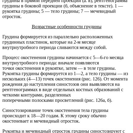
грудины в прямой передней проекции (а. в), рентгенограмма
грудины в боковой проекции (б, объяснение в тексте). 1 —
рукоятка грудины; 5 — тело грудины; 7 — мечевидный
отросток.
Возрастные особенности грудины
Грудина формируется из параллельно расположенных
грудинных пластинок, которые на 2-м месяце
внутриутробного периода сливаются между собой.
Процесс окостенения грудины начинается с 5—6-го месяца
внутриутробного периода: вначале появляются
точки окостенения в рукоятке, затем — в теле грудины.
Рукоятка грудины формируется из 1—2, а тело грудины — из
нескольких (4—13) точек окостенения (рис. 126). От момента
рождения до наступления синостозов они выявляются на
рентгенограммах в виде отдельных костных образований с
четкими контурами, разделенных
поперечными полосками просветлений (рис. 126а, б).
Синостозирование точек окостенения тела грудины
происходит к 18—20 годам. К этому сроку обычно
окостеневает и мечевидный отросток.
Рукоятка и мечевидный отросток грудины синостозируют с