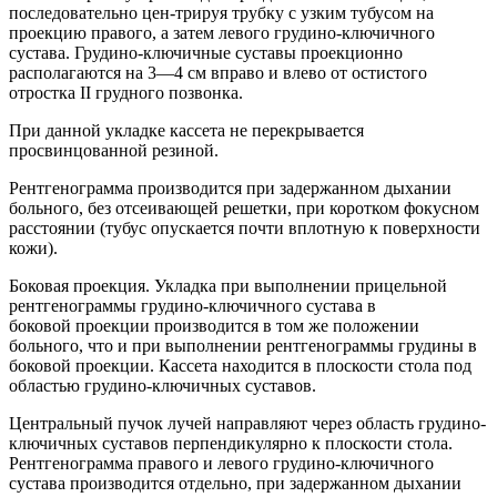
последовательно цен-трируя трубку с узким тубусом на
проекцию правого, а затем левого грудино-ключичного
сустава. Грудино-ключичные суставы проекционно
располагаются на 3—4 см вправо и влево от остистого
отростка II грудного позвонка.
При данной укладке кассета не перекрывается
просвинцованной резиной.
Рентгенограмма производится при задержанном дыхании
больного, без отсеивающей решетки, при коротком фокусном
расстоянии (тубус опускается почти вплотную к поверхности
кожи).
Боковая проекция. Укладка при выполнении прицельной
рентгенограммы грудино-ключичного сустава в
боковой проекции производится в том же положении
больного, что и при выполнении рентгенограммы грудины в
боковой проекции. Кассета находится в плоскости стола под
областью грудино-ключичных суставов.
Центральный пучок лучей направляют через область грудино-
ключичных суставов перпендикулярно к плоскости стола.
Рентгенограмма правого и левого грудино-ключичного
сустава производится отдельно, при задержанном дыхании