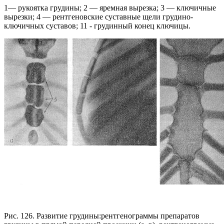
1— рукоятка грудины; 2 — яремная вырезка; 3 — ключичные
вырезки; 4 — рентгеновские суставные щели грудино-
ключичных суставов; 11 - грудинный конец ключицы.
Рис. 126. Развитие грудины:рентгенограммы препаратов