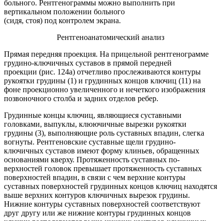
больного. Рентгенограммы можно выполнить при
вертикальном положении больного
(сидя, стоя) под контролем экрана.
Рентгеноанатомический анализ
Прямая передняя проекция. На прицельной рентгенограмме
грудино-ключичных суставов в прямой передней
проекции (рис. 124а) отчетливо прослеживаются контуры
рукоятки грудины (1) и грудинных концов ключиц (11) на
фоне проекционно увеличенного и нечеткого изображения
позвоночного столба и задних отделов ребер.
Грудинные концы ключиц, являющиеся суставными
головками, выпуклы, клюючичные вырезки рукоятки
грудины (3), выполняющие роль суставных впадин, слегка
вогнуты. Рентгеновские суставные щели грудино-
ключичных суставов имеют форму клиньев, обращенных
основаниями кверху. Протяженность суставных по-
верхностей головок превышает протяженность суставных
поверхностей впадин, в связи с чем верхние контуры
суставных поверхностей грудинных концов ключиц находятся
выше верхних контуров ключичных вырезок грудины.
Нижние контуры суставных поверхностей соответствуют
друг другу или же нижние контуры грудинных концов