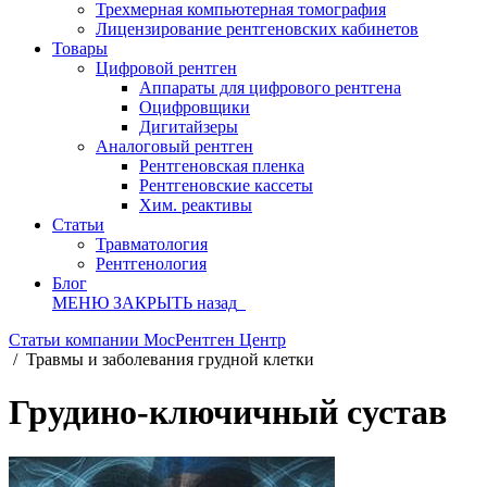
Трехмерная компьютерная томография
Лицензирование рентгеновских кабинетов
Товары
Цифровой рентген
Аппараты для цифрового рентгена
Оцифровщики
Дигитайзеры
Аналоговый рентген
Рентгеновская пленка
Рентгеновские кассеты
Хим. реактивы
Статьи
Травматология
Рентгенология
Блог
МЕНЮ
ЗАКРЫТЬ
назад
Статьи компании МосРентген Центр
/
Травмы и заболевания грудной клетки
Грудино-ключичный сустав