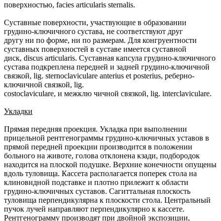
поверхностью, facies articularis sternalis.
Суставные поверхности, участвующие в образовании
грудино-ключичного сустава, не соответствуют друг
другу ни по форме, ни по размерам. Для конгруентности
суставных поверхностей в суставе имеется суставной
диск, discus articularis. Суставная капсула грудино-ключичного
сустава подкреплена передней и задней грудино-ключичной
связкой, lig. sternoclaviculare anterius et posterius, реберно-
ключичной связкой, lig.
costoclaviculare, и межклю чичной связкой, lig. interclaviculare.
Укладки
Прямая передняя проекция. Укладка при выполнении
прицельной рентгенограммы грудино-ключичных уставов в
прямой передней проекции производится в положении
больного на животе, голова отклонена кзади, подбородок
находится на плоской подушке. Верхние конечности опущены
вдоль туловища. Кассета располагается поперек стола на
клиновидной подставке и плотно прилежит к области
грудино-ключичных суставов. Сагиттальная плоскость
туловища перпендикулярна к плоскости стола. Центральный
пучок лучей направляют перпендикулярно к кассете.
Рентгенограмму производят при двойной экспозиции,