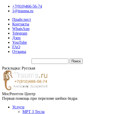
+7(910)466-56-74
1@trauma.ru
Прайслист
Контакты
WhatsApp
Telegram
Дзен
YouTube
FAQ
Отзывы
Раскладка: Русская
МосРентген Центр
Первая помощь при переломе шейки бедра
Услуги
МРТ 3 Тесла