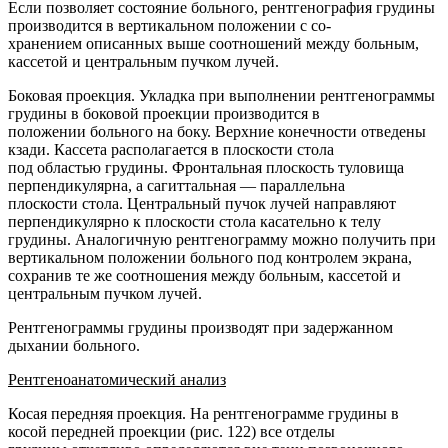
Если позволяет состояние больного, рентгенография грудины
производится в вертикальном положении с со-
хранением описанных выше соотношений между больным,
кассетой и центральным пучком лучей.
Боковая проекция. Укладка при выполнении рентгенограммы
грудины в боковой проекции производится в
положении больного на боку. Верхние конечности отведены
кзади. Кассета располагается в плоскости стола
под областью грудины. Фронтальная плоскость туловища
перпендикулярна, а сагиттальная — параллельна
плоскости стола. Центральный пучок лучей направляют
перпендикулярно к плоскости стола касательно к телу
грудины. Аналогичную рентгенограмму можно получить при
вертикальном положении больного под контролем экрана,
сохранив те же соотношения между больным, кассетой и
центральным пучком лучей.
Рентгенограммы грудины производят при задержанном
дыхании больного.
Рентгеноанатомический анализ
Косая передняя проекция. На рентгенограмме грудины в
косой передней проекции (рис. 122) все отделы