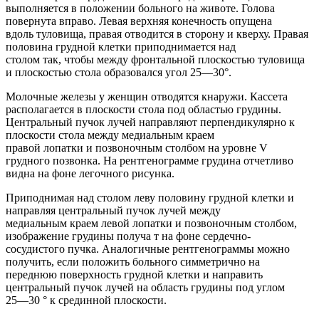
выполняется в положении больного на животе. Голова
повернута вправо. Левая верхняя конечность опущена
вдоль туловища, правая отводится в сторону и кверху. Правая
половина грудной клетки приподнимается над
столом так, чтобы между фронтальной плоскостью туловища
и плоскостью стола образовался угол 25—30°.
Молочные железы у женщин отводятся кнаружи. Кассета
располагается в плоскости стола под областью грудины.
Центральный пучок лучей направляют перпендикулярно к
плоскости стола между медиальным краем
правой лопатки и позвоночным столбом на уровне V
грудного позвонка. На рентгенограмме грудина отчетливо
видна на фоне легочного рисунка.
Приподнимая над столом леву половину грудной клетки и
направляя центральный пучок лучей между
медиальным краем левой лопатки и позвоночным столбом,
изображение грудины получа т на фоне сердечно-
сосудистого пучка. Аналогичные рентгенограммы можно
получить, если положить больного симметрично на
переднюю поверхность грудной клетки и направить
центральный пучок лучей на область грудины под углом
25—30 ° к срединной плоскости.