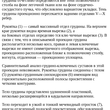
грудины отчетливо определяются вне тени позвоночного
столба на фоне легочной ткани или на фоне сердечно-
сосудистого пучка, что обусловлено вариантом укладки. Тень
грудины проекционно пересекается задними отделами V—X
ребер.
Рукоятка (1) — самый массивный отдел грудины. На верхнем
крае рукоятки видна яремная вырезка (2), а
на боковых отделах определяю тся клю чичные вырезки (3). В
связи с тем, что в описываемой проекции грудина
располагается несколько косо, правая и левая ключичные
вырезки не имеют симметричного отображения: вырезка,
проекционно расположенная ближе к позвоночному столбу,
вогнута, отдаленная — проекционно уплощена.
Сравнительный анализ грудино-ключичных суставов в этой
проекции невозможен. Рукоятка грудины соединена с телом
(5) рукоятко-грудинным синхондрозом (6) имеющим вид
горизонтально расположенной полосы просветления с
четкими контурами.
Тело грудины представлено удлиненной пластинкой,
несколько расширяющейся в каудальном направлении.
Тело переходит в узкий и тонкий мечевидный отросток (7),
иногда отделенный полоской просветления, обусловленной