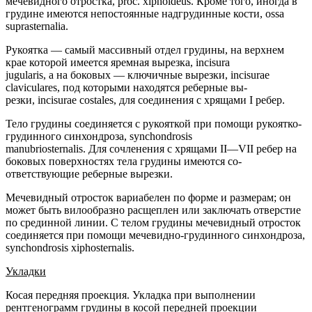
мечевидного отростка, proc. xiphoideus. Кроме того, иногда в
грудине имеются непостоянные надгрудинные кости, ossa
suprasternalia.
Рукоятка — самый массивный отдел грудины, на верхнем
крае которой имеется яремная вырезка, incisura
jugularis, а на боковых — ключичные вырезки, incisurae
claviculares, под которыми находятся реберные вы-
резки, incisurae costales, для соединения с хрящами I ребер.
Тело грудины соединяется с рукояткой при помощи рукоятко-
грудинного синхондроза, synchondrosis
manubriosternalis. Для сочленения с хрящами II—VII ребер на
боковых поверхностях тела грудины имеются со-
ответствующие реберные вырезки.
Мечевидный отросток вариабелен по форме и размерам; он
может быть вилообразно расщеплен или заключать отверстие
по срединной линии. С телом грудины мечевидный отросток
соединяется при помощи мечевидно-грудинного синхондроза,
synchondrosis xiphosternalis.
Укладки
Косая передняя проекция. Укладка при выполнении
рентгенограмм грудины в косой передней проекции