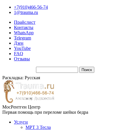
+7(910)466-56-74
1@trauma.ru
Прайслист
Контакты
WhatsApp
Telegram
Дзен
YouTube
FAQ
Отзывы
Раскладка: Русская
МосРентген Центр
Первая помощь при переломе шейки бедра
Услуги
МРТ 3 Тесла