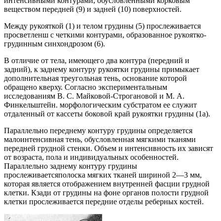
интенсивными контурами, обусловленными корковым
веществом передней (9) и задней (10) поверхностей.
Между рукояткой (1) и телом грудины (5) прослеживается
просветленш с четкими контурами, образованное рукоятко-
грудинным синхондрозом (6).
В отличие от тела, имеющего два контура (передний и
задний), к заднему контуру рукоятки грудины примыкает
дополнительная треугольная тень, основание которой
обращено кверху. Согласно экспериментальным
исследованиям В. С. Майковой-Строгановой и М. А.
Финкельштейн. морфологическим субстратом ее служит
отдаленный от кассеты боковой край рукоятки грудины (1а).
Параллельно переднему контуру грудины определяется
малоинтенсивная тень, обусловленная мягкими тканями
передней грудной стенки. Объем и интенсивность их зависят
от возраста, пола и индивидуальных особенностей.
Параллельно заднему контуру грудины
прослеживаетсяполоска мягких тканей шириной 2—3 мм,
которая является отображением внутренней фасции грудной
клетки. Кзади от грудины на фоне органов полости грудной
клетки прослеживается передние отделы реберных костей.