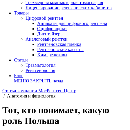
Трехмерная компьютерная томография
Лицензирование рентгеновских кабинетов
Товары
Цифровой рентген
Аппараты для цифрового рентгена
Оцифровщики
Дигитайзеры
Аналоговый рентген
Рентгеновская пленка
Рентгеновские кассеты
Хим. реактивы
Статьи
Травматология
Рентгенология
Блог
МЕНЮ
ЗАКРЫТЬ
назад
Статьи компании МосРентген Центр
/
Анатомия и физиология
Тот, кто понимает, какую
роль Польша