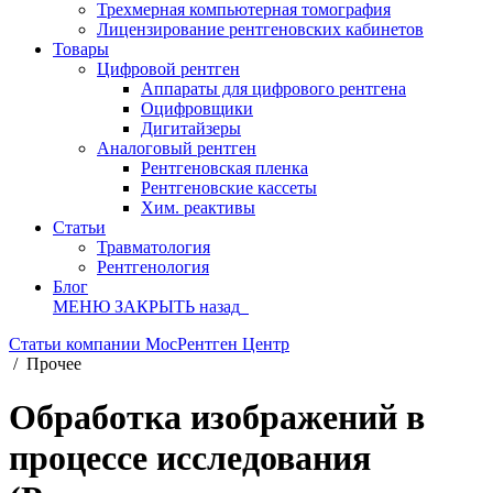
Трехмерная компьютерная томография
Лицензирование рентгеновских кабинетов
Товары
Цифровой рентген
Аппараты для цифрового рентгена
Оцифровщики
Дигитайзеры
Аналоговый рентген
Рентгеновская пленка
Рентгеновские кассеты
Хим. реактивы
Статьи
Травматология
Рентгенология
Блог
МЕНЮ
ЗАКРЫТЬ
назад
Статьи компании МосРентген Центр
/
Прочее
Обработка изображений в
процессе исследования