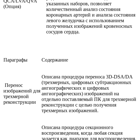
QCA/LVA/QVA
указанных наборов, позволяет
(Опция)
количественный анализ состояния
коронарных артерий и анализа состояния
левого желудочка с использованием
полученных изображений кровеносных
сосудов сердца.
Параграфы
Содержание
Описана процедура переноса 3D-DSA/DA
(трехмерных, цифровых субтракционных
Перенос
ангиографических и цифровых
изображений для
ангиографических) изображений на
трехмерной
отдельно поставляемый ПК для трехмерной
реконструкции
реконструкции с целью получения
трехмерных изображений.
Описана процедура секционного
воспроизведения, когда любая секция
задается как диапазон для воспроизведения,