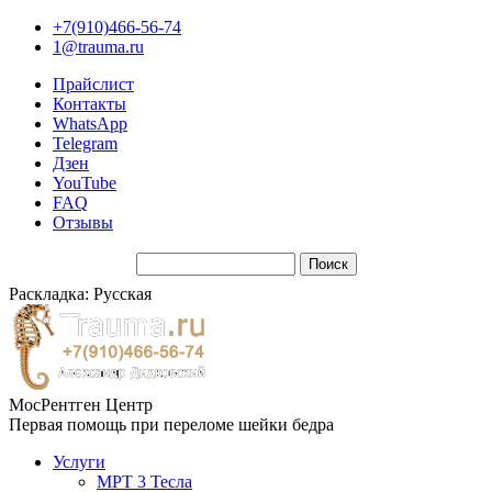
+7(910)466-56-74
1@trauma.ru
Прайслист
Контакты
WhatsApp
Telegram
Дзен
YouTube
FAQ
Отзывы
Раскладка: Русская
МосРентген Центр
Первая помощь при переломе шейки бедра
Услуги
МРТ 3 Тесла