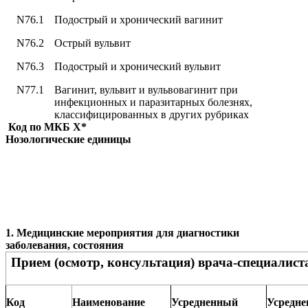
N76.1
Подострый и хронический вагинит
N76.2
Острый вульвит
N76.3
Подострый и хронический вульвит
N77.1
Вагинит, вульвит и вульвовагинит при
инфекционных и паразитарных болезнях,
классифицированных в других рубриках
Код по МКБ
X
*
Нозологические единицы
1. Медицинские мероприятия для диагностики
заболевания, состояния
Прием (осмотр, консультация) врача-специалист
Код
Наименование
Усредненный
Усредн