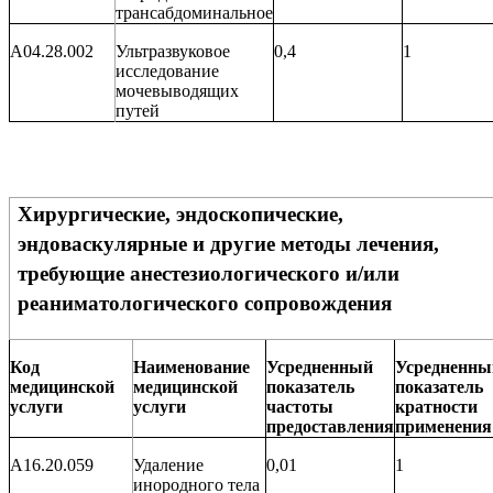
трансабдоминальное
A04.28.002
Ультразвуковое
0,4
1
исследование
мочевыводящих
путей
Хирургические, эндоскопические,
эндоваскулярные и другие методы лечения,
требующие анестезиологического и/или
реаниматологического сопровождения
Код
Наименование
Усредненный
Усредненны
медицинской
медицинской
показатель
показатель
услуги
услуги
частоты
кратности
предоставления
применения
A16.20.059
Удаление
0,01
1
инородного тела