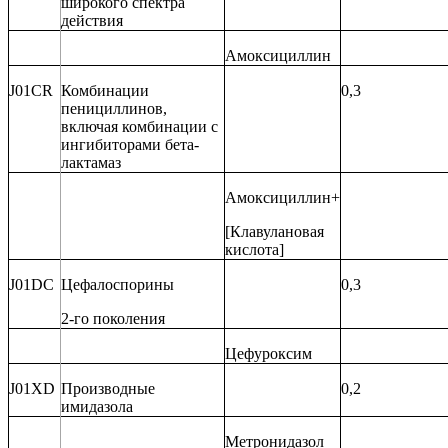
широкого спектра
действия
Амоксициллин
J01CR
Комбинации
0,3
пенициллинов,
включая комбинации с
ингибиторами бета-
лактамаз
Амоксициллин+
[Клавулановая
кислота]
J01DC
Цефалоспорины
0,3
2-го поколения
Цефуроксим
J01XD
Производные
0,2
имидазола
Метронидазол