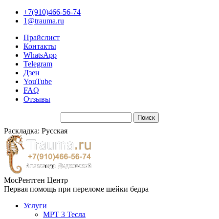
+7(910)466-56-74
1@trauma.ru
Прайслист
Контакты
WhatsApp
Telegram
Дзен
YouTube
FAQ
Отзывы
Раскладка: Русская
МосРентген Центр
Первая помощь при переломе шейки бедра
Услуги
МРТ 3 Тесла