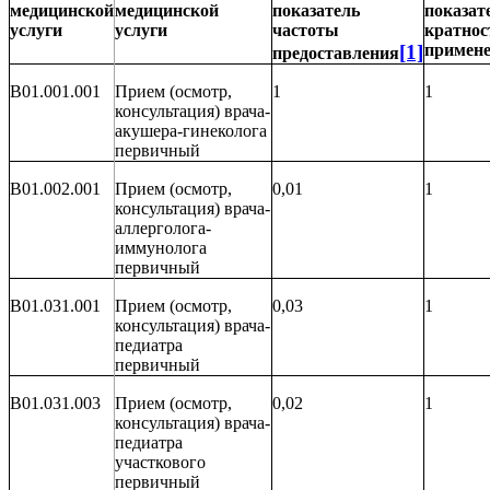
медицинской
медицинской
показатель
показат
услуги
услуги
частоты
кратнос
[1]
примен
предоставления
B01.001.001
Прием (осмотр,
1
1
консультация) врача-
акушера-гинеколога
первичный
B01.002.001
Прием (осмотр,
0,01
1
консультация) врача-
аллерголога-
иммунолога
первичный
B01.031.001
Прием (осмотр,
0,03
1
консультация) врача-
педиатра
первичный
B01.031.003
Прием (осмотр,
0,02
1
консультация) врача-
педиатра
участкового
первичный