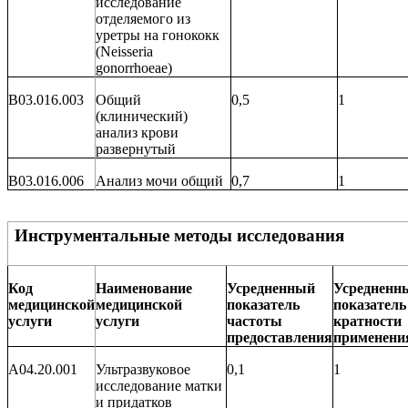
исследование
отделяемого из
уретры на гонококк
(
Neisseria
gonorrhoeae
)
B03.016.003
Общий
0,5
1
(клинический)
анализ крови
развернутый
B03.016.006
Анализ мочи общий
0,7
1
Инструментальные методы исследования
Код
Наименование
Усредненный
Усредненн
медицинской
медицинской
показатель
показатель
услуги
услуги
частоты
кратности
предоставления
применени
A04.20.001
Ультразвуковое
0,1
1
исследование матки
и придатков