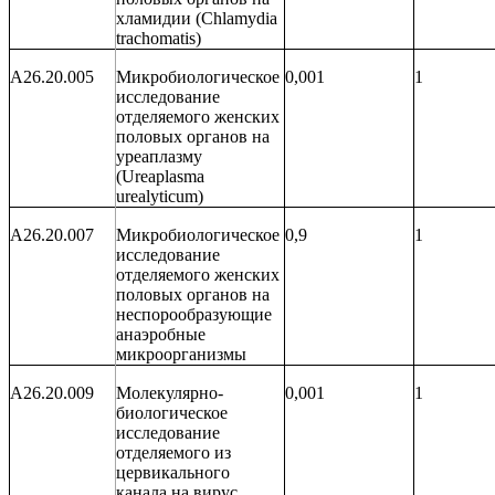
хламидии (
Chlamydia
trachomatis
)
A26.20.005
Микробиологическое
0,001
1
исследование
отделяемого женских
половых органов на
уреаплазму
(
Ureaplasma
urealyticum
)
A26.20.007
Микробиологическое
0,9
1
исследование
отделяемого женских
половых органов на
неспорообразующие
анаэробные
микроорганизмы
A26.20.009
Молекулярно-
0,001
1
биологическое
исследование
отделяемого из
цервикального
канала на вирус