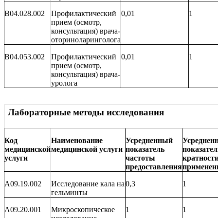
B04.028.002
Профилактический
0,01
1
прием (осмотр,
консультация) врача-
оториноларинголога
B04.053.002
Профилактический
0,01
1
прием (осмотр,
консультация) врача-
уролога
Лабораторные методы исследования
Код
Наименование
Усредненный
Усреднен
медицинской
медицинской услуги
показатель
показател
услуги
частоты
кратност
предоставления
применен
A09.19.002
Исследование кала на
0,3
1
гельминты
A09.20.001
Микроскопическое
1
1