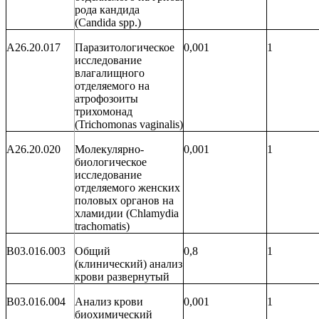
рода кандида
(
Candida
spp
.)
A26.20.017
Паразитологическое
0,001
1
исследование
влагалищного
отделяемого на
атрофозоиты
трихомонад
(
Trichomonas
vaginalis
)
A26.20.020
Молекулярно-
0,001
1
биологическое
исследование
отделяемого женских
половых органов на
хламидии (
Chlamydia
trachomatis
)
B03.016.003
Общий
0,8
1
(клинический) анализ
крови развернутый
B03.016.004
Анализ крови
0,001
1
биохимический