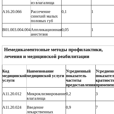
из влагалища
A16.20.066
Рассечение
0,1
1
синехий малых
половых губ
B01.003.004.004
Аппликационная
0,05
1
анестезия
Немедикаментозные методы профилактики,
лечения и медицинской реабилитации
Код
Наименование
Усредненный
Усреднен
медицинской
медицинской услуги
показатель
показател
услуги
частоты
кратност
предоставления
применен
A11.20.012
Микроклизмирование
0,2
3
влагалища
A11.20.024
Введение
0,9
7
лекарственных