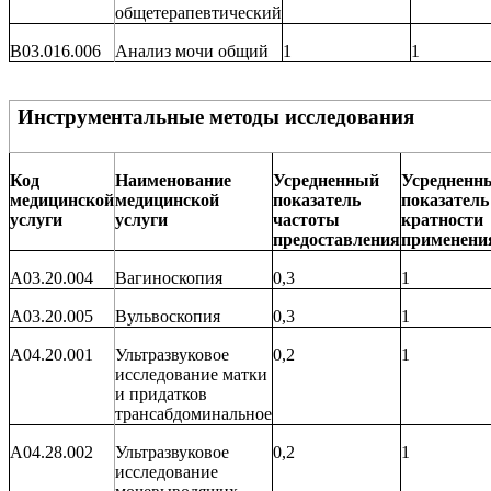
общетерапевтический
B03.016.006
Анализ мочи общий
1
1
Инструментальные методы исследования
Код
Наименование
Усредненный
Усредненн
медицинской
медицинской
показатель
показатель
услуги
услуги
частоты
кратности
предоставления
применени
A03.20.004
Вагиноскопия
0,3
1
A03.20.005
Вульвоскопия
0,3
1
A04.20.001
Ультразвуковое
0,2
1
исследование матки
и придатков
трансабдоминальное
A04.28.002
Ультразвуковое
0,2
1
исследование