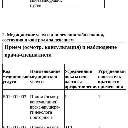
мочевыводящих
путей
2.
Медицинские услуги для лечения заболевания,
состояния и контроля за лечением
Прием (осмотр, консультация) и наблюдение
врача-специалиста
Код
Наименование
Усредненный
Усредненный
медицинской
медицинской
показатель
показатель
услуги
услуги
частоты
кратности
предоставления
применения
B01.001.002
Прием (осмотр,
1
1
консультация)
врача-акушера-
гинеколога
повторный
B01.002.002
Прием (осмотр,
0,01
1