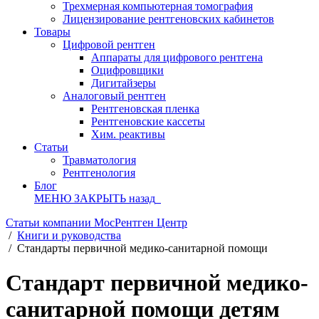
Трехмерная компьютерная томография
Лицензирование рентгеновских кабинетов
Товары
Цифровой рентген
Аппараты для цифрового рентгена
Оцифровщики
Дигитайзеры
Аналоговый рентген
Рентгеновская пленка
Рентгеновские кассеты
Хим. реактивы
Статьи
Травматология
Рентгенология
Блог
МЕНЮ
ЗАКРЫТЬ
назад
Статьи компании МосРентген Центр
/
Книги и руководства
/
Стандарты первичной медико-санитарной помощи
Стандарт первичной медико-
санитарной помощи детям