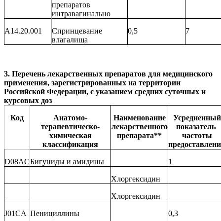
препаратов
интравагинально
A14.20.001
Спринцевание
0,5
7
влагалища
3.
Перечень лекарственных препаратов для медицинского
применения, зарегистрированных на территории
Российской Федерации, с указанием средних суточных и
курсовых доз
Код
Анатомо-
Наименование
Усредненный
терапевтическо-
лекарственного
показатель
химическая
препарата
**
частоты
классификация
предоставлен
D08AC
Бигуниды и амидины
1
Хлоргексидин
Хлоргексидин
J01CA
Пенициллины
0,3