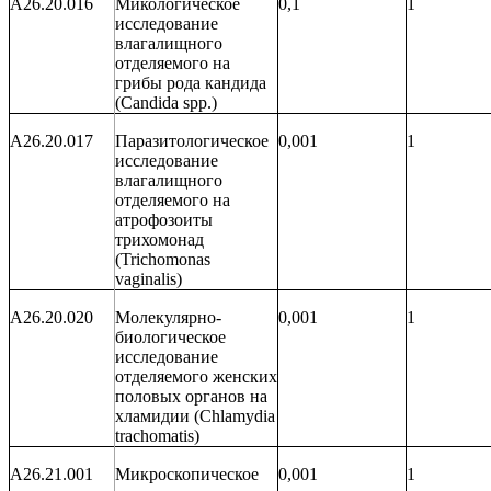
A26.20.016
Микологическое
0,1
1
исследование
влагалищного
отделяемого на
грибы рода кандида
(
Candida
spp
.)
A26.20.017
Паразитологическое
0,001
1
исследование
влагалищного
отделяемого на
атрофозоиты
трихомонад
(
Trichomonas
vaginalis
)
A26.20.020
Молекулярно-
0,001
1
биологическое
исследование
отделяемого женских
половых органов на
хламидии (
Chlamydia
trachomatis
)
A26.21.001
Микроскопическое
0,001
1