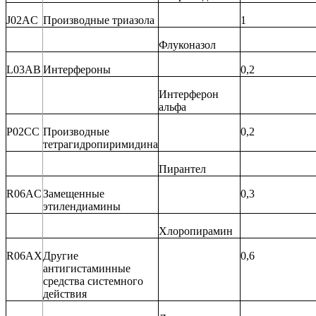
J02AC
Производные триазола
1
Флуконазол
L03AB
Интерфероны
0,2
Интерферон
альфа
P02CC
Производные
0,2
тетрагидропиримидина
Пирантел
R06AC
Замещенные
0,3
этилендиамины
Хлоропирамин
R06AX
Другие
0,6
антигистаминные
средства системного
действия