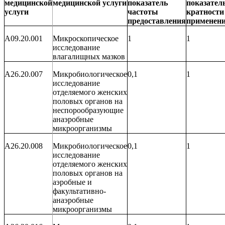
медицинской
медицинской услуги
показатель
показател
услуги
частоты
кратности
предоставления
применен
A09.20.001
Микроскопическое
1
1
исследование
влагалищных мазков
A26.20.007
Микробиологическое
0,1
1
исследование
отделяемого женских
половых органов на
неспорообразующие
анаэробные
микроорганизмы
A26.20.008
Микробиологическое
0,1
1
исследование
отделяемого женских
половых органов на
аэробные и
факультативно-
анаэробные
микроорганизмы