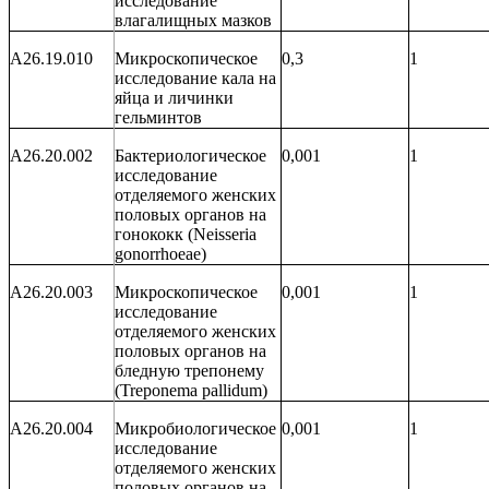
исследование
влагалищных мазков
A26.19.010
Микроскопическое
0,3
1
исследование кала на
яйца и личинки
гельминтов
A26.20.002
Бактериологическое
0,001
1
исследование
отделяемого женских
половых органов на
гонококк (
Neisseria
gonorrhoeae
)
A26.20.003
Микроскопическое
0,001
1
исследование
отделяемого женских
половых органов на
бледную трепонему
(
Treponema
pallidum
)
A26.20.004
Микробиологическое
0,001
1
исследование
отделяемого женских
половых органов на