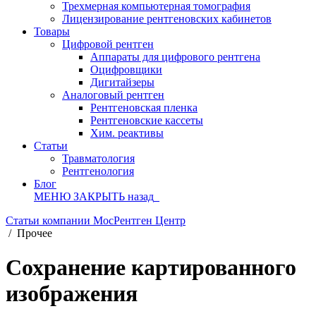
Трехмерная компьютерная томография
Лицензирование рентгеновских кабинетов
Товары
Цифровой рентген
Аппараты для цифрового рентгена
Оцифровщики
Дигитайзеры
Аналоговый рентген
Рентгеновская пленка
Рентгеновские кассеты
Хим. реактивы
Статьи
Травматология
Рентгенология
Блог
МЕНЮ
ЗАКРЫТЬ
назад
Статьи компании МосРентген Центр
/
Прочее
Сохранение картированного
изображения