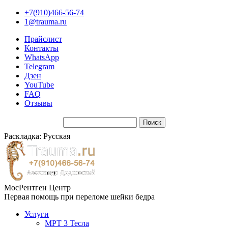
+7(910)466-56-74
1@trauma.ru
Прайслист
Контакты
WhatsApp
Telegram
Дзен
YouTube
FAQ
Отзывы
Раскладка: Русская
МосРентген Центр
Первая помощь при переломе шейки бедра
Услуги
МРТ 3 Тесла