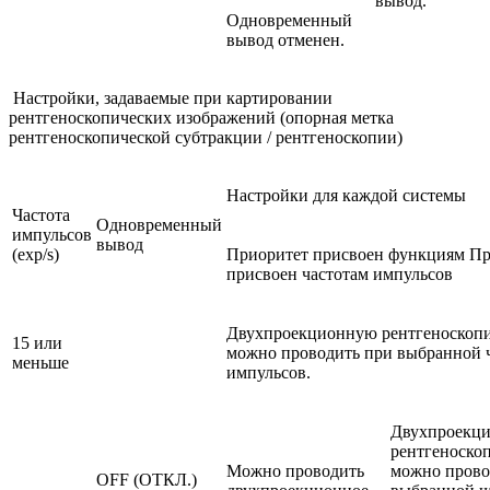
вывод.
Одновременный
вывод отменен.
Настройки, задаваемые при картировании
рентгеноскопических изображений (опорная метка
рентгеноскопической субтракции / рентгеноскопии)
Настройки для каждой системы
Частота
Одновременный
импульсов
вывод
(exp/s)
Приоритет присвоен функциям Пр
присвоен частотам импульсов
Двухпроекционную рентгеноскоп
15 или
можно проводить при выбранной 
меньше
импульсов.
Двухпроекц
рентгеноско
Можно проводить
можно прово
OFF (ОТКЛ.)