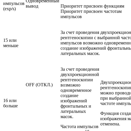
Одновременный
импульсов
вывод
Приоритет присвоен функциям
(exp/s)
Приоритет присвоен частотам
импульсов
За счет проведения двухпроекцио
рентгеноскопии с выбранной част
15 или
импульсов возможно одновременн
меньше
создание изображений фронтальн
латеральных масок.
За счет проведения
двухпроекционной
рентгеноскопии
Двухпроекцио
OFF (ОТКЛ.)
возможно
рентгеноскоп
одновременное
можно провод
создание
при выбранно
16 или
изображений
частоте импуль
больше
фронтальных и
латеральных
Функция созда
масок.
изображения м
отменена.
Частота импульсов