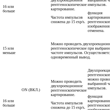
двухпроекционное
выбранной ч
рентгеноскопическое
импульсов.
16 или
картирование.
больше
функция
Частота импульсов
картировани
снижена до 15 exp/s.
рентгеноско
изображения
отменена.
Можно проводить двухпроекцион
15 или
рентгеноскопическое при выбран
меньше
частоте импульсов. Осуществляетс
одновременный вывод.
Двухпроекц
рентгеноско
можно прово
Можно проводить
выбранной ч
двухпроекционное
импульсов.
ON (ВКЛ.)
рентгеноскопическое
картирование.
функция
16 или
картировани
Частота импульсов
больше
рентгеноско
снижена до 15 exp/s.
изображения