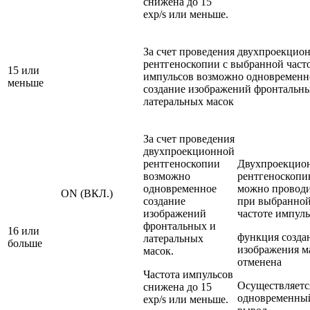
снижена до 15
exp/s или меньше.
За счет проведения двухпроекцио
рентгеноскопии с выбранной част
15 или
импульсов возможно одновременн
меньше
создание изображений фронтальн
латеральных масок
За счет проведения
двухпроекционной
рентгеноскопии
Двухпроекцио
возможно
рентгеноскоп
одновременное
можно провод
ON (ВКЛ.)
создание
при выбранно
изображений
частоте импуль
фронтальных и
16 или
функция созда
латеральных
больше
изображения м
масок.
отменена
Частота импульсов
Осуществляетс
снижена до 15
одновременны
exp/s или меньше.