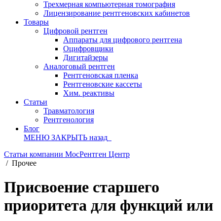
Трехмерная компьютерная томография
Лицензирование рентгеновских кабинетов
Товары
Цифровой рентген
Аппараты для цифрового рентгена
Оцифровщики
Дигитайзеры
Аналоговый рентген
Рентгеновская пленка
Рентгеновские кассеты
Хим. реактивы
Статьи
Травматология
Рентгенология
Блог
МЕНЮ
ЗАКРЫТЬ
назад
Статьи компании МосРентген Центр
/
Прочее
Присвоение старшего
приоритета для функций или