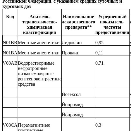
Российской Федерации, с указанием средних суточных и
курсовых доз
Код
Анатомо-
Наименование
Усредненный
терапевтическо-
лекарственного
показатель
химическая
препарата
**
частоты
классификация
предоставления
N01ВВ
Местные анестетики
Лидокаин
0,95
N01BA
Местные анестетики
Прокаин
0,11
V08AB
Водорастворимые
0,71
нефротропные
низкоосмолярные
рентгеноконтрастные
средства
Йогексол
Йопромид
Йопромид
V08CA
Парамагнитные
0,3
контрастные