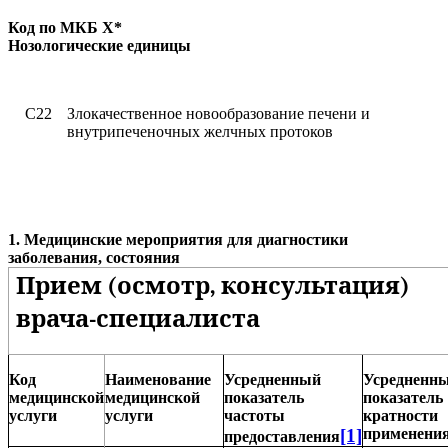
Код по МКБ
X
*
Нозологические единицы
C22
Злокачественное новообразование печени и
внутрипеченочных желчных протоков
1. Медицинские мероприятия для диагностики
заболевания, состояния
Прием (осмотр, консультация)
врача-специалиста
Код
Наименование
Усредненный
Усредненн
медицинской
медицинской
показатель
показатель
услуги
услуги
частоты
кратности
[1]
применени
предоставления