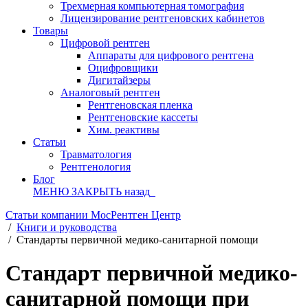
Трехмерная компьютерная томография
Лицензирование рентгеновских кабинетов
Товары
Цифровой рентген
Аппараты для цифрового рентгена
Оцифровщики
Дигитайзеры
Аналоговый рентген
Рентгеновская пленка
Рентгеновские кассеты
Хим. реактивы
Статьи
Травматология
Рентгенология
Блог
МЕНЮ
ЗАКРЫТЬ
назад
Статьи компании МосРентген Центр
/
Книги и руководства
/
Стандарты первичной медико-санитарной помощи
Стандарт первичной медико-
санитарной помощи при