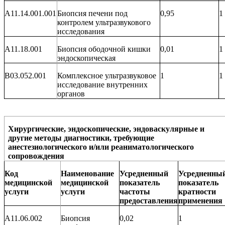
A11.14.001.001
Биопсия печени под
0,95
1
контролем ультразвукового
исследования
A11.18.001
Биопсия ободочной кишки
0,01
1
эндоскопическая
B03.052.001
Комплексное ультразвуковое
1
1
исследование внутренних
органов
Хирургические, эндоскопические, эндоваскулярные и
другие методы диагностики, требующие
анестезиологического и/или реаниматологического
сопровождения
Код
Наименование
Усредненный
Усредненны
медицинской
медицинской
показатель
показатель
услуги
услуги
частоты
кратности
предоставления
применения
A11.06.002
Биопсия
0,02
1