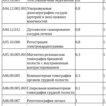
A03.18.001
Толстокишечная эндоскопия
0,8
1
A04.12.002.001
Ультразвуковая
0,8
1
допплерография сосудов
(артерий и вен) нижних
конечностей
A04.12.012
Дуплексное сканирование
0,8
1
сосудов печени
A05.10.006
Регистрация
0,8
1
электрокардиограммы
A05.30.005.001
Магнитно-резонансная
0,3
1
томография брюшной
полости с внутривенным
контрастированием
A06.09.005
Компьютерная томография
0,3
1
органов грудной полости
A06.09.005.001
Спиральная компьютерная
0,1
1
томография грудной полости
A06.09.007
Рентгенография легких
1
1