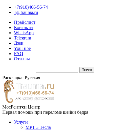
+7(910)466-56-74
1@trauma.ru
Прайслист
Контакты
WhatsApp
Telegram
Дзен
YouTube
FAQ
Отзывы
Раскладка: Русская
МосРентген Центр
Первая помощь при переломе шейки бедра
Услуги
МРТ 3 Тесла