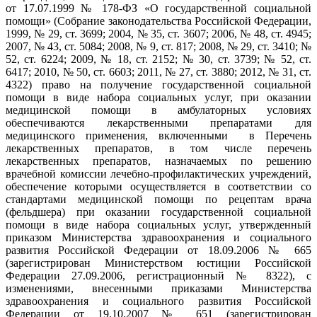
от 17.07.1999 № 178-ФЗ «О государственной социальной
помощи» (Собрание законодательства Российской Федерации,
1999, № 29, ст. 3699; 2004, № 35, ст. 3607; 2006, № 48, ст. 4945;
2007, № 43, ст. 5084; 2008, № 9, ст. 817; 2008, № 29, ст. 3410; №
52, ст. 6224; 2009, № 18, ст. 2152; № 30, ст. 3739; № 52, ст.
6417; 2010, № 50, ст. 6603; 2011, № 27, ст. 3880; 2012, № 31, ст.
4322) право на получение государственной социальной
помощи в виде набора социальных услуг, при оказании
медицинской помощи в амбулаторных условиях
обеспечиваются лекарственными препаратами для
медицинского применения, включенными
в Перечень
лекарственных препаратов, в том числе перечень
лекарственных препаратов, назначаемых по решению
врачебной комиссии лечебно-профилактических учреждений,
обеспечение которыми осуществляется в соответствии со
стандартами медицинской помощи по рецептам врача
(фельдшера) при оказании государственной социальной
помощи в виде набора социальных услуг, утвержденный
приказом Министерства здравоохранения и социального
развития Российской Федерации от 18.09.2006 № 665
(зарегистрирован Министерством юстиции Российской
Федерации 27.09.2006, регистрационный № 8322), с
изменениями, внесенными приказами Министерства
здравоохранения и социального развития Российской
Федерации от 19.10.2007 № 651 (зарегистрирован