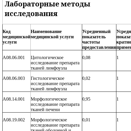
Лабораторные методы
исследования
Код
Наименование
Усредненный
Усред
медицинской
медицинской услуги
показатель
показа
услуги
частоты
кратно
предоставления
приме
A08.06.001
Цитологическое
0,08
1
исследование препарата
тканей лимфоузла
A08.06.003
Гистологическое
0,02
1
исследование препарата
тканей лимфоузла
A08.14.001
Морфологическое
0,95
1
исследование препарата
тканей печени
A08.19.002
Морфологическое
0,01
1
исследование препарата
тканей ободочной и