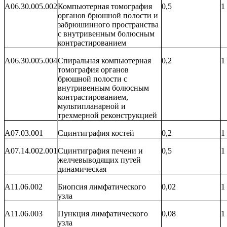
A06.30.005.002
Компьютерная томография
0,5
1
органов брюшной полости и
забрюшинного пространства
с внутривенным болюсным
контрастированием
A06.30.005.004
Спиральная компьютерная
0,2
1
томография органов
брюшной полости с
внутривенным болюсным
контрастированием,
мультипланарной и
трехмерной реконструкцией
A07.03.001
Сцинтиграфия костей
0,2
1
A07.14.002.001
Сцинтиграфия печени и
0,5
1
желчевыводящих путей
динамическая
A11.06.002
Биопсия лимфатического
0,
02
1
узла
A11.06.00
3
Пункция
лимфатического
0,
08
1
узла