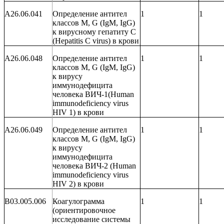
A26.06.041
Определение антител
1
1
классов
M
,
G
(
IgM
,
IgG
)
к вирусному гепатиту С
(
Hepatitis
C
virus
) в крови
A26.06.048
Определение антител
1
1
классов
M
,
G
(
IgM
,
IgG
)
к вирусу
иммунодефицита
человека ВИЧ-1(
Human
immunodeficiency
virus
HIV
1) в крови
A26.06.049
Определение антител
1
1
классов
M
,
G
(
IgM
,
IgG
)
к вирусу
иммунодефицита
человека ВИЧ-2 (
Human
immunodeficiency
virus
HIV
2) в крови
B03.005.006
Коагулограмма
1
1
(ориентировочное
исследование системы