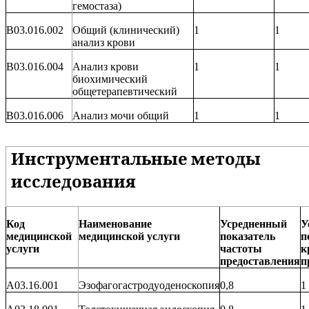
гемостаза)
B03.016.002
Общий (клинический)
1
1
анализ крови
B03.016.004
Анализ крови
1
1
биохимический
общетерапевтический
B03.016.006
Анализ мочи общий
1
1
Инструментальные методы
исследования
Код
Наименование
Усредненный
У
медицинской
медицинской услуги
показатель
п
услуги
частоты
к
предоставления
п
A03.16.001
Эзофагогастродуоденоскопия
0,8
1