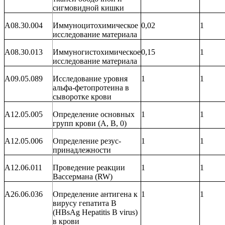
сигмовидной кишки
A08.30.004
Иммуноцитохимическое
0,02
1
исследование материала
A08.30.013
Иммуногистохимическое
0,15
1
исследование материала
A09.05.089
Исследование уровня
1
1
альфа-фетопротеина в
сыворотке крови
A12.05.005
Определение основных
1
1
групп крови (А, В, 0)
A12.05.006
Определение резус-
1
1
принадлежности
A12.06.011
Проведение реакции
1
1
Вассермана (RW)
A26.06.036
Определение антигена к
1
1
вирусу гепатита В
(Н
BsAg
Hepatitis
B
virus
)
в крови