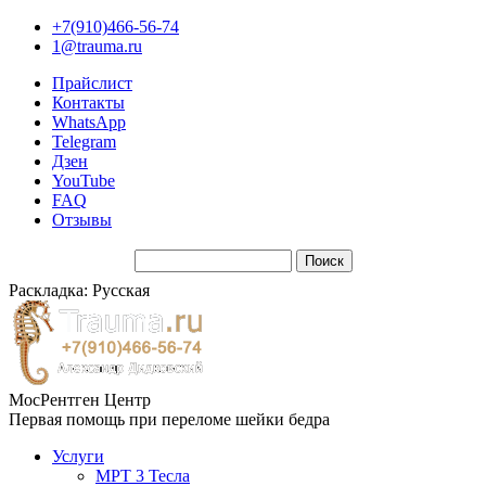
+7(910)466-56-74
1@trauma.ru
Прайслист
Контакты
WhatsApp
Telegram
Дзен
YouTube
FAQ
Отзывы
Раскладка: Русская
МосРентген Центр
Первая помощь при переломе шейки бедра
Услуги
МРТ 3 Тесла