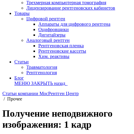
Трехмерная компьютерная томография
Лицензирование рентгеновских кабинетов
Товары
Цифровой рентген
Аппараты для цифрового рентгена
Оцифровщики
Дигитайзеры
Аналоговый рентген
Рентгеновская пленка
Рентгеновские кассеты
Хим. реактивы
Статьи
Травматология
Рентгенология
Блог
МЕНЮ
ЗАКРЫТЬ
назад
Статьи компании МосРентген Центр
/
Прочее
Получение неподвижного
изображения: 1 кадр