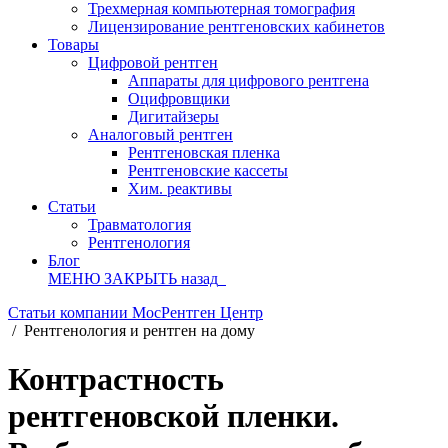
Трехмерная компьютерная томография
Лицензирование рентгеновских кабинетов
Товары
Цифровой рентген
Аппараты для цифрового рентгена
Оцифровщики
Дигитайзеры
Аналоговый рентген
Рентгеновская пленка
Рентгеновские кассеты
Хим. реактивы
Статьи
Травматология
Рентгенология
Блог
МЕНЮ
ЗАКРЫТЬ
назад
Статьи компании МосРентген Центр
/
Рентгенология и рентген на дому
Контрастность
рентгеновской пленки.