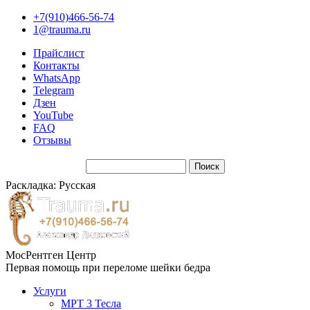
+7(910)466-56-74
1@trauma.ru
Прайслист
Контакты
WhatsApp
Telegram
Дзен
YouTube
FAQ
Отзывы
Раскладка: Русская
МосРентген Центр
Первая помощь при переломе шейки бедра
Услуги
МРТ 3 Тесла