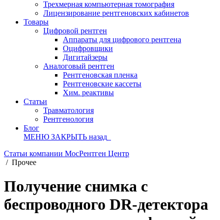
Трехмерная компьютерная томография
Лицензирование рентгеновских кабинетов
Товары
Цифровой рентген
Аппараты для цифрового рентгена
Оцифровщики
Дигитайзеры
Аналоговый рентген
Рентгеновская пленка
Рентгеновские кассеты
Хим. реактивы
Статьи
Травматология
Рентгенология
Блог
МЕНЮ
ЗАКРЫТЬ
назад
Статьи компании МосРентген Центр
/
Прочее
Получение снимка с
беспроводного DR-детектора