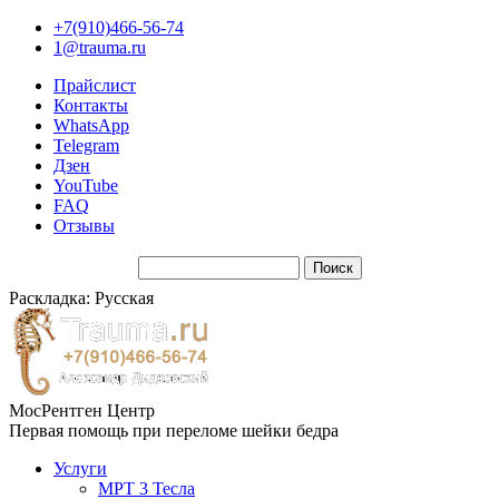
+7(910)466-56-74
1@trauma.ru
Прайслист
Контакты
WhatsApp
Telegram
Дзен
YouTube
FAQ
Отзывы
Раскладка: Русская
МосРентген Центр
Первая помощь при переломе шейки бедра
Услуги
МРТ 3 Тесла