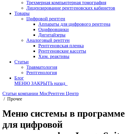
Трехмерная компьютерная томография
Лицензирование рентгеновских кабинетов
Товары
Цифровой рентген
Аппараты для цифрового рентгена
Оцифровщики
Дигитайзеры
Аналоговый рентген
Рентгеновская пленка
Рентгеновские кассеты
Хим. реактивы
Статьи
Травматология
Рентгенология
Блог
МЕНЮ
ЗАКРЫТЬ
назад
Статьи компании МосРентген Центр
/
Прочее
Меню системы в программе
для цифровой