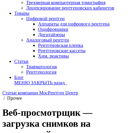
Трехмерная компьютерная томография
Лицензирование рентгеновских кабинетов
Товары
Цифровой рентген
Аппараты для цифрового рентгена
Оцифровщики
Дигитайзеры
Аналоговый рентген
Рентгеновская пленка
Рентгеновские кассеты
Хим. реактивы
Статьи
Травматология
Рентгенология
Блог
МЕНЮ
ЗАКРЫТЬ
назад
Статьи компании МосРентген Центр
/
Прочее
Веб-просмотрщик —
загрузка снимков на