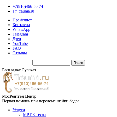
+7(910)466-56-74
1@trauma.ru
Прайслист
Контакты
WhatsApp
Telegram
Дзен
YouTube
FAQ
Отзывы
Раскладка: Русская
МосРентген Центр
Первая помощь при переломе шейки бедра
Услуги
МРТ 3 Тесла