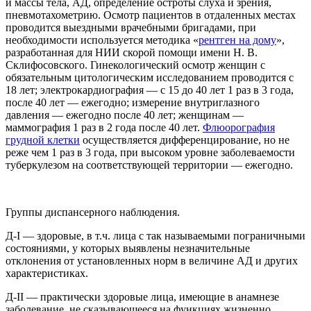
и массы тела, АД, определение остроты слуха и зрения,
пневмотахометрию. Осмотр пациентов в отдаленных местах
проводится выездными врачебными бригадами, при
необходимости используется методика «
рентген на дому
»,
разработанная для НИИ скорой помощи имени Н. В.
Склифосовского. Гинекологический осмотр женщин с
обязательным цитологическим исследованием проводится с
18 лет; электрокардиография — с 15 до 40 лет 1 раз в 3 года,
после 40 лет — ежегодно; измерение внутриглазного
давления — ежегодно после 40 лет; женщинам —
маммография 1 раз в 2 года после 40 лет.
Флюорография
грудной клетки
осуществляется дифференцирование, но не
реже чем 1 раз в 3 года, при высоком уровне заболеваемости
туберкулезом на соответствующей территории — ежегодно.
Группы диспансерного наблюдения.
Д-I — здоровые, в т.ч. лица с так называемыми пограничными
состояниями, у которых выявлены незначительные
отклонения от установленных норм в величине АД и других
характеристиках.
Д-II — практически здоровые лица, имеющие в анамнезе
заболевание, не сказывающееся на функциях жизненно