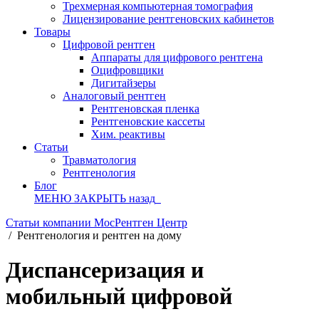
Трехмерная компьютерная томография
Лицензирование рентгеновских кабинетов
Товары
Цифровой рентген
Аппараты для цифрового рентгена
Оцифровщики
Дигитайзеры
Аналоговый рентген
Рентгеновская пленка
Рентгеновские кассеты
Хим. реактивы
Статьи
Травматология
Рентгенология
Блог
МЕНЮ
ЗАКРЫТЬ
назад
Статьи компании МосРентген Центр
/
Рентгенология и рентген на дому
Диспансеризация и
мобильный цифровой