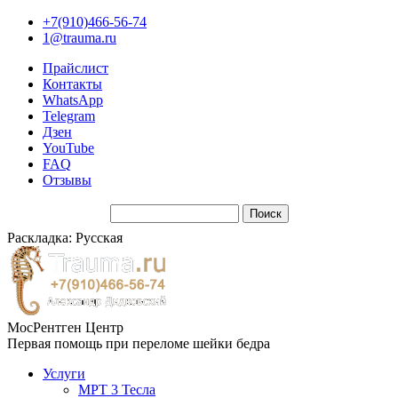
+7(910)466-56-74
1@trauma.ru
Прайслист
Контакты
WhatsApp
Telegram
Дзен
YouTube
FAQ
Отзывы
Раскладка: Русская
МосРентген Центр
Первая помощь при переломе шейки бедра
Услуги
МРТ 3 Тесла