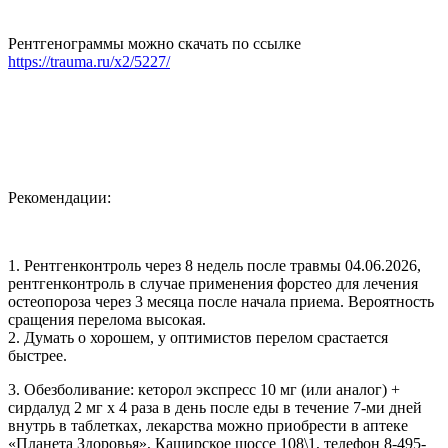
Рентгенограммы можно скачать по ссылке
https://trauma.ru/x2/5227/
Рекомендации:
1. Рентгенконтроль через 8 недель после травмы 04.06.2026,
рентгенконтроль в случае применения форстео для лечения
остеопороза через 3 месяца после начала приема. Вероятность
сращения перелома высокая.
2. Думать о хорошем, у оптимистов перелом срастается
быстрее.
3. Обезболивание: кеторол экспресс 10 мг (или аналог) +
сирдалуд 2 мг х 4 раза в день после еды в течение 7-ми дней
внутрь в таблетках, лекарства можно приобрести в аптеке
«Планета Здоровья», Каширское шоссе 108\1, телефон 8-495-