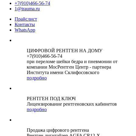
+7(910)466-56-74
1@trauma.ru
Прайслист
Контакты
WhatsApp
ЦИФРОВОЙ РЕНТГЕН НА ДОМУ
+7(910)466-56-74
при переломе шейки бедра и пневмонии от
компании МосРентген Центр - партнера
Института имени Склифосовского
подробно
РЕНТГЕН ПОД КЛЮЧ
Лицензирование рентгеновских кабинетов
подробно
Продажа цифрового рентгена
Рентген дигитайзер AGFA CR12-X -