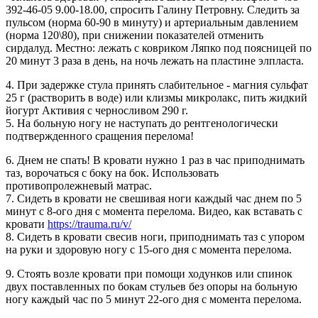
392-46-05 9.00-18.00, спросить Галину Петровну. Следить за
пульсом (норма 60-90 в минуту) и артериальным давлением
(норма 120\80), при снижении показателей отменить
сирдалуд. Местно: лежать с ковриком Ляпко под поясницей по
20 минут 3 раза в день, на ночь лежать на пластине элпласта.
4. При задержке стула принять слабительное - магния сульфат
25 г (растворить в воде) или клизмы микролакс, пить жидкий
йогурт Активия с черносливом 290 г.
5. На больную ногу не наступать до рентгенологически
подтвержденного сращения перелома!
6. Днем не спать! В кровати нужно 1 раз в час приподнимать
таз, ворочаться с боку на бок. Использовать
противопролежневый матрас.
7. Сидеть в кровати не свешивая ноги каждый час днем по 5
минут с 8-ого дня с момента перелома. Видео, как вставать с
кровати
https://trauma.ru/v/
8. Сидеть в кровати свесив ноги, приподнимать таз с упором
на руки и здоровую ногу с 15-ого дня с момента перелома.
9. Стоять возле кровати при помощи ходунков или спинок
двух поставленных по бокам стульев без опоры на больную
ногу каждый час по 5 минут 22-ого дня с момента перелома.