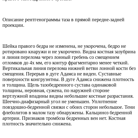
Описание рентгенограммы таза в прямой передне-задней
проекции.
Шейка правого бедра не изменена, не укорочена, бедро не
ротировано кнаружи и не укорочено. Видна костная зазубрина
и линия перелома через лонный гребень со смещением
отломков до 4х мм, его контур фрагментарно менее четкий.
Вертикальная линия перелома нижней ветви лонной кости без
смещения. Перерыв в дуге Адамса не виден. Суставные
поверхности конгруэнтны. В дуге Адамса снижена плотность
и толщина. Щель тазобедренного сустава одинаковой
толщины, неровная, сужена, по наружней стороне
вертлужной впадины видны небольшие костные разрастания.
Шеечно-диафизарный угол не уменьшен. Уплотнение
повздошно-бедренной связки с обоих сторон небольшое. Тени
флеболитов в малом тазу обнаружены. Кальциноз бедренной
артерии. Признаков тромбоза бедренных вен нет. Костная
плотность значительно снижена.