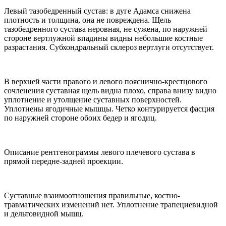
Левый тазобедренный сустав: в дуге Адамса снижена
плотность и толщина, она не повреждена. Щель
тазобедренного сустава неровная, не сужена, по наружней
стороне вертлужной впадины видны небольшие костные
разрастания. Субхондральный склероз вертлуги отсутствует.
В верхней части правого и левого пояснично-крестцового
сочленения суставная щель видна плохо, справа внизу видно
уплотнение и утолщение суставных поверхностей.
Уплотнены ягодичные мышцы. Четко контурируется фасция
по наружней стороне обоих бедер и ягодиц.
Описание рентгенограммы левого плечевого сустава в
прямой передне-задней проекции.
Суставные взаимоотношения правильные, костно-
травматических изменений нет. Уплотнение трапециевидной
и дельтовидной мышц.