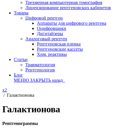
Трехмерная компьютерная томография
Лицензирование рентгеновских кабинетов
Товары
Цифровой рентген
Аппараты для цифрового рентгена
Оцифровщики
Дигитайзеры
Аналоговый рентген
Рентгеновская пленка
Рентгеновские кассеты
Хим. реактивы
Статьи
Травматология
Рентгенология
Блог
МЕНЮ
ЗАКРЫТЬ
назад
x2
/
Галактионова
Галактионова
Рентгенограммы