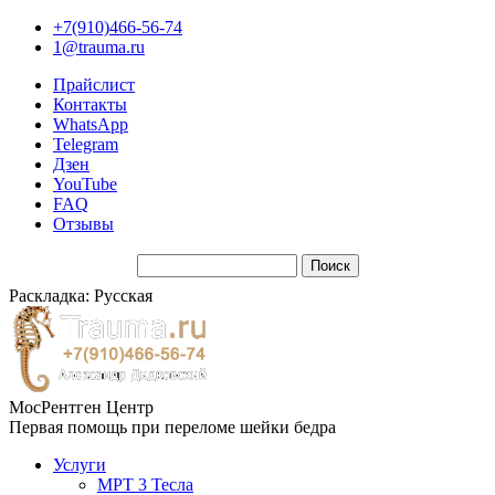
+7(910)466-56-74
1@trauma.ru
Прайслист
Контакты
WhatsApp
Telegram
Дзен
YouTube
FAQ
Отзывы
Раскладка: Русская
МосРентген Центр
Первая помощь при переломе шейки бедра
Услуги
МРТ 3 Тесла