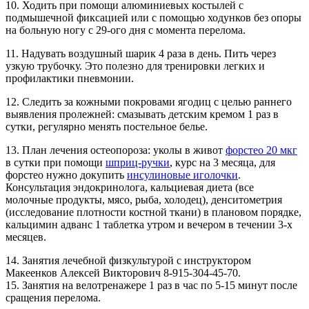
10. Ходить при помощи алюминиевых костылей с
подмышечной фиксацией или с помощью ходунков без опоры
на больную ногу с 29-ого дня с момента перелома.
11. Надувать воздушный шарик 4 раза в день. Пить через
узкую трубочку. Это полезно для тренировки легких и
профилактики пневмонии.
12. Следить за кожными покровами ягодиц с целью раннего
выявления пролежней: смазывать детским кремом 1 раз в
сутки, регулярно менять постельное белье.
13. План лечения остеопороза: уколы в живот
форстео 20 мкг
в сутки при помощи
шприц-ручки
, курс на 3 месяца, для
форстео нужно докупить
инсулиновые иголочки
.
Консультация эндокринолога, кальциевая диета (все
молочные продукты, мясо, рыба, холодец), денситометрия
(исследование плотности костной ткани) в плановом порядке,
кальцимин адванс 1 таблетка утром и вечером в течении 3-х
месяцев.
14. Занятия лечебной физкультурой с инструктором
Макеенков Алексей Викторович 8-915-304-45-70.
15. Занятия на велотренажере 1 раз в час по 5-15 минут после
сращения перелома.