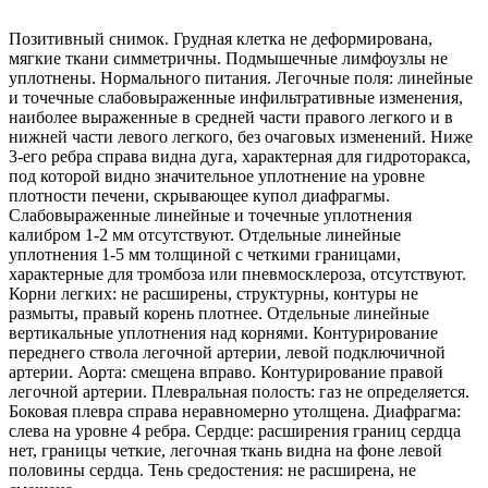
Позитивный снимок. Грудная клетка не деформирована,
мягкие ткани симметричны. Подмышечные лимфоузлы не
уплотнены. Нормального питания. Легочные поля: линейные
и точечные слабовыраженные инфильтративные изменения,
наиболее выраженные в средней части правого легкого и в
нижней части левого легкого, без очаговых изменений. Ниже
3-его ребра справа видна дуга, характерная для гидроторакса,
под которой видно значительное уплотнение на уровне
плотности печени, скрывающее купол диафрагмы.
Слабовыраженные линейные и точечные уплотнения
калибром 1-2 мм отсутствуют. Отдельные линейные
уплотнения 1-5 мм толщиной с четкими границами,
характерные для тромбоза или пневмосклероза, отсутствуют.
Корни легких: не расширены, структурны, контуры не
размыты, правый корень плотнее. Отдельные линейные
вертикальные уплотнения над корнями. Контурирование
переднего ствола легочной артерии, левой подключичной
артерии. Аорта: смещена вправо. Контурирование правой
легочной артерии. Плевральная полость: газ не определяется.
Боковая плевра справа неравномерно утолщена. Диафрагма:
слева на уровне 4 ребра. Сердце: расширения границ сердца
нет, границы четкие, легочная ткань видна на фоне левой
половины сердца. Тень средостения: не расширена, не