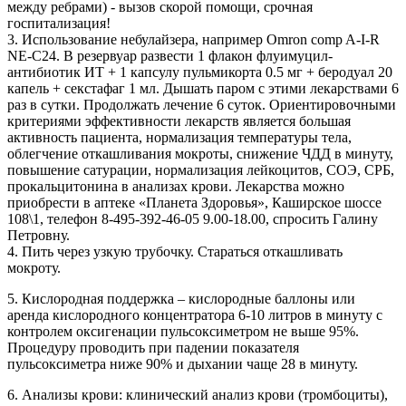
между ребрами) - вызов скорой помощи, срочная
госпитализация!
3. Использование небулайзера, например Omron comp A-I-R
NE-C24. В резервуар развести 1 флакон флуимуцил-
антибиотик ИТ + 1 капсулу пульмикорта 0.5 мг + беродуал 20
капель + секстафаг 1 мл. Дышать паром с этими лекарствами 6
раз в сутки. Продолжать лечение 6 суток. Ориентировочными
критериями эффективности лекарств является большая
активность пациента, нормализация температуры тела,
облегчение откашливания мокроты, снижение ЧДД в минуту,
повышение сатурации, нормализация лейкоцитов, СОЭ, СРБ,
прокальцитонина в анализах крови. Лекарства можно
приобрести в аптеке «Планета Здоровья», Каширское шоссе
108\1, телефон 8-495-392-46-05 9.00-18.00, спросить Галину
Петровну.
4. Пить через узкую трубочку. Стараться откашливать
мокроту.
5. Кислородная поддержка – кислородные баллоны или
аренда кислородного концентратора 6-10 литров в минуту с
контролем оксигенации пульсоксиметром не выше 95%.
Процедуру проводить при падении показателя
пульсоксиметра ниже 90% и дыхании чаще 28 в минуту.
6. Анализы крови: клинический анализ крови (тромбоциты),