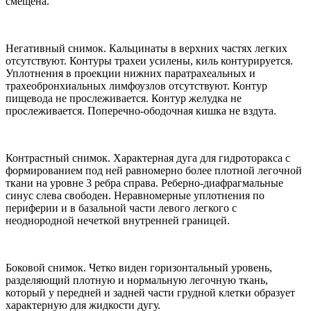
смещена.
Негативный снимок. Кальцинаты в верхних частях легких
отсутствуют. Контуры трахеи усилены, киль контурируется.
Уплотнения в проекции нижних паратрахеальных и
трахеобронхиальных лимфоузлов отсутствуют. Контур
пищевода не прослеживается. Контур желудка не
прослеживается. Поперечно-ободочная кишка не вздута.
Контрастный снимок. Характерная дуга для гидроторакса с
формированием под ней равномерно более плотной легочной
ткани на уровне 3 ребра справа. Реберно-диафрагмальные
синус слева свободен. Неравномерные уплотнения по
периферии и в базальной части левого легкого с
неоднородной нечеткой внутренней границей.
Боковой снимок. Четко виден горизонтальный уровень,
разделяющий плотную и нормальную легочную ткань,
который у передней и задней части грудной клетки образует
характерную для жидкости дугу.