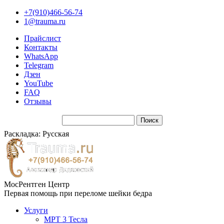
+7(910)466-56-74
1@trauma.ru
Прайслист
Контакты
WhatsApp
Telegram
Дзен
YouTube
FAQ
Отзывы
Раскладка: Русская
МосРентген Центр
Первая помощь при переломе шейки бедра
Услуги
МРТ 3 Тесла