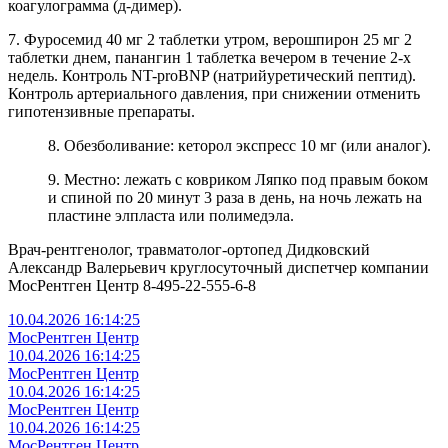
коагулограмма (д-димер).
7. Фуросемид 40 мг 2 таблетки утром, верошпирон 25 мг 2
таблетки днем, панангин 1 таблетка вечером в течение 2-х
недель. Контроль NT-proBNP (натрийуретический пептид).
Контроль артериального давления, при снижении отменить
гипотензивные препараты.
8. Обезболивание: кеторол экспресс 10 мг (или аналог).
9. Местно: лежать с ковриком Ляпко под правым боком
и спиной по 20 минут 3 раза в день, на ночь лежать на
пластине элпласта или полимедэла.
Врач-рентгенолог, травматолог-ортопед Дидковский
Александр Валерьевич круглосуточный диспетчер компании
МосРентген Центр 8-495-22-555-6-8
10.04.2026 16:14:25
МосРентген Центр
10.04.2026 16:14:25
МосРентген Центр
10.04.2026 16:14:25
МосРентген Центр
10.04.2026 16:14:25
МосРентген Центр