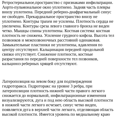
Ретростернальное,пространство с признаками инфильтрации.
Аорто-пульмональное окно уплотнено. Задняя часть плевры
внизу уплотнена. Передний реберно-диафрагмальный синус
не свободен. Прекардиальное пространство внизу не
уплотнено. Контуры трахеи не усилены. Плотность сердца не
увеличена. Контуры среза левого главного бронха не виден
четко. Мышцы спины уплотнены. Костная система: костная
плотность не снижена. Усиление грудного кифоза. Высота тел
позвонков и межпозвоночных расстояний одинаковая.
Замыкательные пластинки не уплотнены, вдавления по
центру отсутствуют. Кальцинация передней продольной
связки отсутствует. Снижение плотности, костные
разрастания по передней поверхности тел позвонков,
кальциноз реберных хрящей отсутствуют.
Латеропозиция на левом боку для подтверждения
гидроторакса. Гидроторакс на уровне 3 ребра, при
латеропозиции плотность нижней части правого легкого
снижается до нормальной, инфильтрационные изменения
визуализируются, дуга и под нею область высокой плотности
в нижней части легкого исчезает, синус четко виден,
появляется дуга в верхней части легкого, отделяющая область
высокой плотности. Имеется уровень по медиальному краю