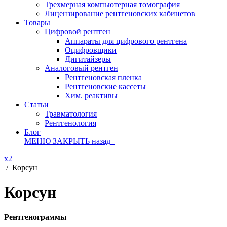
Трехмерная компьютерная томография
Лицензирование рентгеновских кабинетов
Товары
Цифровой рентген
Аппараты для цифрового рентгена
Оцифровщики
Дигитайзеры
Аналоговый рентген
Рентгеновская пленка
Рентгеновские кассеты
Хим. реактивы
Статьи
Травматология
Рентгенология
Блог
МЕНЮ
ЗАКРЫТЬ
назад
x2
/
Корсун
Корсун
Рентгенограммы