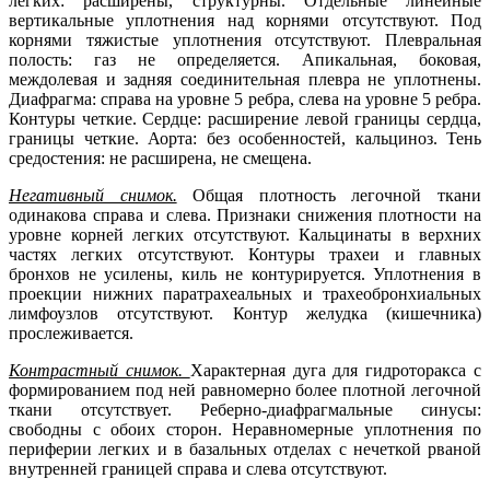
легких: расширены, структурны. Отдельные линейные
вертикальные уплотнения над корнями отсутствуют. Под
корнями тяжистые уплотнения отсутствуют. Плевральная
полость: газ не определяется. Апикальная, боковая,
междолевая и задняя соединительная плевра не уплотнены.
Диафрагма: справа на уровне 5 ребра, слева на уровне 5 ребра.
Контуры четкие. Сердце: расширение левой границы сердца,
границы четкие. Аорта: без особенностей, кальциноз. Тень
средостения: не расширена, не смещена.
Негативный снимок.
Общая плотность легочной ткани
одинакова справа и слева. Признаки снижения плотности на
уровне корней легких отсутствуют. Кальцинаты в верхних
частях легких отсутствуют. Контуры трахеи и главных
бронхов не усилены, киль не контурируется. Уплотнения в
проекции нижних паратрахеальных и трахеобронхиальных
лимфоузлов отсутствуют. Контур желудка (кишечника)
прослеживается.
Контрастный снимок.
Характерная дуга для гидроторакса с
формированием под ней равномерно более плотной легочной
ткани отсутствует. Реберно-диафрагмальные синусы:
свободны с обоих сторон. Неравномерные уплотнения по
периферии легких и в базальных отделах с нечеткой рваной
внутренней границей справа и слева отсутствуют.