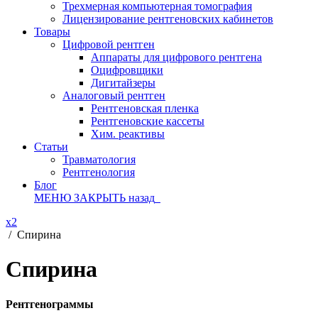
Трехмерная компьютерная томография
Лицензирование рентгеновских кабинетов
Товары
Цифровой рентген
Аппараты для цифрового рентгена
Оцифровщики
Дигитайзеры
Аналоговый рентген
Рентгеновская пленка
Рентгеновские кассеты
Хим. реактивы
Статьи
Травматология
Рентгенология
Блог
МЕНЮ
ЗАКРЫТЬ
назад
x2
/
Спирина
Спирина
Рентгенограммы