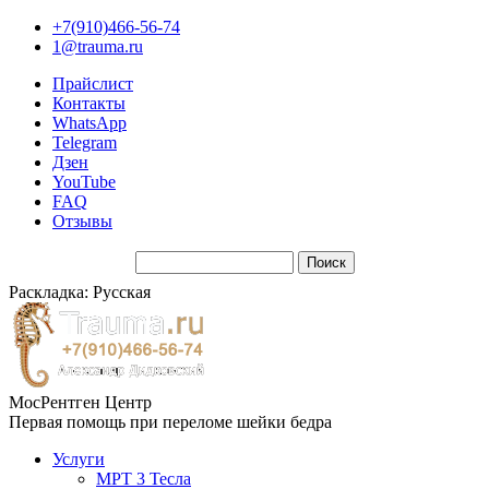
+7(910)466-56-74
1@trauma.ru
Прайслист
Контакты
WhatsApp
Telegram
Дзен
YouTube
FAQ
Отзывы
Раскладка: Русская
МосРентген Центр
Первая помощь при переломе шейки бедра
Услуги
МРТ 3 Тесла