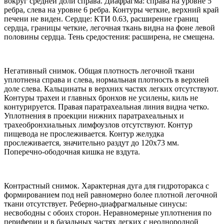
вокруг средней доли справа. Диафрагма: справа на уровне 5
ребра, слева на уровне 6 ребра. Контуры четкие, верхний край
печени не виден. Сердце: КТИ 0.63, расширение границ
сердца, границы четкие, легочная ткань видна на фоне левой
половины сердца. Тень средостения: расширена, не смещена.
Негативный снимок. Общая плотность легочной ткани
уплотнена справа и слева, нормальная плотность в верхней
доле слева. Кальцинаты в верхних частях легких отсутствуют.
Контуры трахеи и главных бронхов не усилены, киль не
контурируется. Правая паратрахеальная линия видна четко.
Уплотнения в проекции нижних паратрахеальных и
трахеобронхиальных лимфоузлов отсутствуют. Контур
пищевода не прослеживается. Контур желудка
прослеживается, значительно раздут до 120х73 мм.
Поперечно-ободочная кишка не вздута.
Контрастный снимок. Характерная дуга для гидроторакса с
формированием под ней равномерно более плотной легочной
ткани отсутствует. Реберно-диафрагмальные синусы:
несвободны с обоих сторон. Неравномерные уплотнения по
периферии и в базальных частях легких с неоднородной