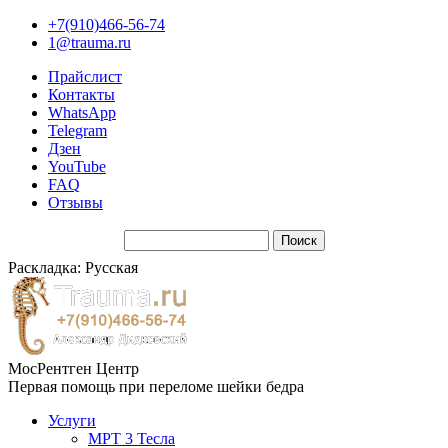
+7(910)466-56-74
1@trauma.ru
Прайслист
Контакты
WhatsApp
Telegram
Дзен
YouTube
FAQ
Отзывы
Раскладка: Русская
МосРентген Центр
Первая помощь при переломе шейки бедра
Услуги
МРТ 3 Тесла