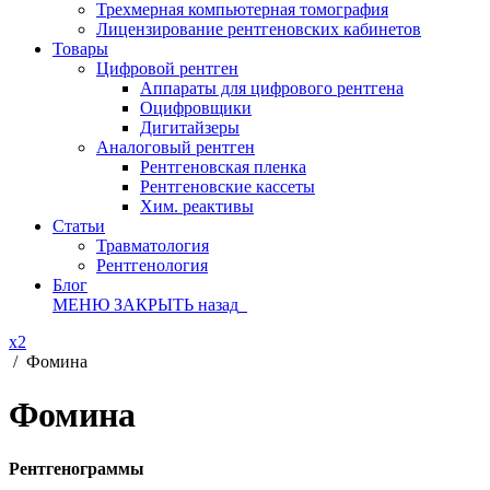
Трехмерная компьютерная томография
Лицензирование рентгеновских кабинетов
Товары
Цифровой рентген
Аппараты для цифрового рентгена
Оцифровщики
Дигитайзеры
Аналоговый рентген
Рентгеновская пленка
Рентгеновские кассеты
Хим. реактивы
Статьи
Травматология
Рентгенология
Блог
МЕНЮ
ЗАКРЫТЬ
назад
x2
/
Фомина
Фомина
Рентгенограммы