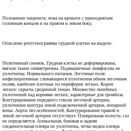
Положение пациента: лежа на кровати с приподнятым
головным концом и на правом и левом боку.
Описание рентгенограммы грудной клетки на выдохе.
Позитивный снимок. Грудная клетка не деформирована,
мягкие ткани симметричны. Подмышечные лимфоузлы не
уплотнены. Нормального питания. Легочные поля:
инфильтративные сливающиеся уплотнения обоим легочным
полям, наиболее плотные по периферии легких. Корни
легких: скрыты срединной тенью. Множество линейных
уплотнений над корнями легких, характерные для тромбоза.
Контурирование переднего ствола легочной артерии,
уплотнение контура левой подключичной артерии, непарной
вены. Аорта: без особенностей. Контурирование правой и
левой легочной артерии отсутствует. Плевральная полость: газ
не определяется. Апикальная, боковая и задняя
соединительная плевра не уплотнены, четко видна плевра