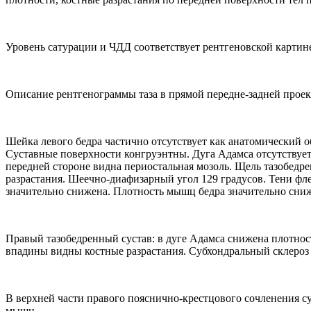
Уровень сатурации и ЧДД соответствует рентгеновской картин
Описание рентгенограммы таза в прямой передне-задней проекц
Шейка левого бедра частично отсутствует как анатомический о
Суставные поверхности конгруэнтны. Дуга Адамса отсутствует
передней стороне видна периостальная мозоль. Щель тазобедр
разрастания. Шеечно-диафизарный угол 129 градусов. Тени фл
значительно снижена. Плотность мышц бедра значительно сни
Правый тазобедренный сустав: в дуге Адамса снижена плотност
впадины видны костные разрастания. Субхондральный склероз 
В верхней части правого пояснично-крестцового сочленения с
мышц.