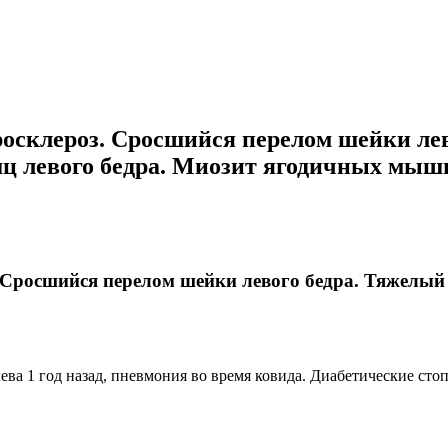
лероз. Сросшийся перелом шейки лево
ц левого бедра. Миозит ягодичных мыш
осшийся перелом шейки левого бедра. Тяжелый ос
лева 1 год назад, пневмония во время ковида. Диабетические с