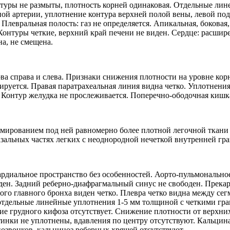
нтуры не размыты, плотность корней одинаковая. Отдельные ли
ой артерии, уплотнение контура верхней полой вены, левой под
Плевральная полость: газ не определяется. Апикальная, боковая
. Контуры четкие, верхний край печени не виден. Сердце: расшир
на, не смещена.
а справа и слева. Признаки снижения плотности на уровне корн
рируется. Правая паратрахеальная линия видна четко. Уплотнен
 Контур желудка не прослеживается. Поперечно-ободочная кишка
рмированием под ней равномерно более плотной легочной ткани 
зальных частях легких с неоднородной нечеткой внутренней гра
ардиальное пространство без особенностей. Аорто-пульмонально
ен. Задний реберно-диафрагмальный синус не свободен. Прекар
вого главного бронха виден четко. Плевра четко видна между се
и отдельные линейные уплотнения 1-5 мм толщиной с четкими г
ние грудного кифоза отсутствует. Снижение плотности от верхни
нки не уплотнены, вдавления по центру отсутствуют. Кальцина
позвонков, кальциноз реберных хрящей отсутствуют.