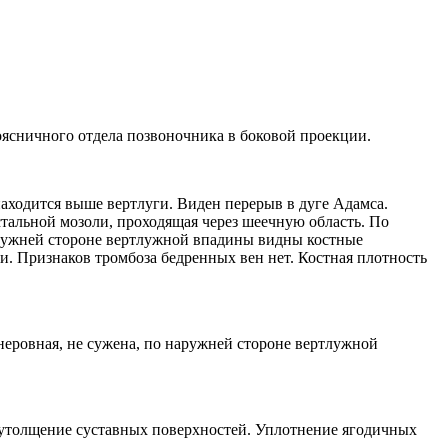
оясничного отдела позвоночника в боковой проекции.
находится выше вертлуги. Виден перерыв в дуге Адамса.
стальной мозоли, проходящая через шеечную область. По
наружней стороне вертлужной впадины видны костные
и. Признаков тромбоза бедренных вен нет. Костная плотность
неровная, не сужена, по наружней стороне вертлужной
и утолщение суставных поверхностей. Уплотнение ягодичных