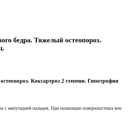
го бедра. Тяжелый остеопороз.
ц.
теопороз. Коксартроз 2 степени. Гипотрофия
топы с ампутацией пальцев. При пальпации поверхностных вен