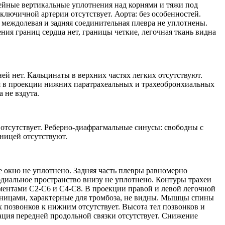
нейные вертикальные уплотнения над корнями и тяжи под
ключичной артерии отсутствует. Аорта: без особенностей.
, междолевая и задняя соединительная плевра не уплотнены.
ения границ сердца нет, границы четкие, легочная ткань видна
ей нет. Кальцинаты в верхних частях легких отсутствуют.
ия в проекции нижних паратрахеальных и трахеобронхиальных
 не вздута.
отсутствует. Реберно-диафрагмальные синусы: свободны с
ницей отсутствуют.
е окно не уплотнено. Задняя часть плевры равномерно
диальное пространство внизу не уплотнено. Контуры трахеи
гментами С2-С6 и С4-С8. В проекции правой и левой легочной
раницами, характерные для тромбоза, не видны. Мышцы спины
х позвонков к нижним отсутствует. Высота тел позвонков и
ция передней продольной связки отсутствует. Снижение