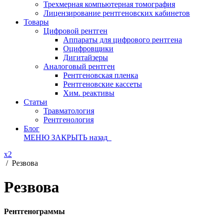
Трехмерная компьютерная томография
Лицензирование рентгеновских кабинетов
Товары
Цифровой рентген
Аппараты для цифрового рентгена
Оцифровщики
Дигитайзеры
Аналоговый рентген
Рентгеновская пленка
Рентгеновские кассеты
Хим. реактивы
Статьи
Травматология
Рентгенология
Блог
МЕНЮ
ЗАКРЫТЬ
назад
x2
/
Резвова
Резвова
Рентгенограммы