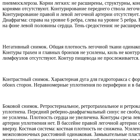
пневмосклероза. Корни легких: не расширены, структурны, ко
корнями отсутствуют. Контурирование переднего ствола легочн
Контурирование правой и левой легочной артерии отсутствует. 
Диафрагма: справа на уровне 6 ребра, слева на уровне 5 ребра
на фоне левой половины сердца. Тень средостения: не расшире
Негативный снимок. Общая плотность легочной ткани одинаков
Контуры трахеи и главных бронхов не усилены, киль не конту
лимфоузлов отсутствуют. Контур пищевода не прослеживается.
Контрастный снимок. Характерная дуга для гидроторакса с фо
обоих сторон. Неравномерные уплотнения по периферии и в ба
Боковой снимок. Ретростернальное, ретротрахеальное и ретрок
уплотнена. Передний реберно-диафрагмальный синус не свобод
не усилены. Плотность сердца не увеличена. Контуры среза ле
артерии уплотнения нет. В бассейне правой легочной артери
вверху. Костная система: костная плотность не снижена. Усиле
межпозвоночных расстояний одинаковая. Замыкательные пласти
плотности, костные разрастания по передней поверхности тел 