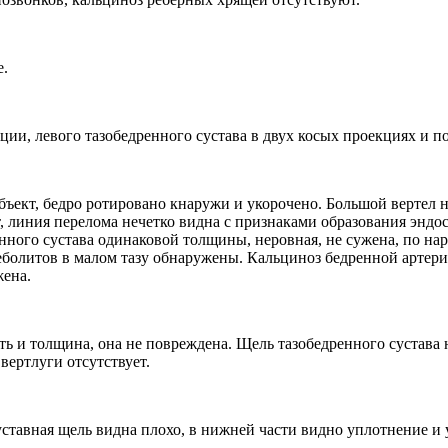
е.
ии, левого тазобедренного сустава в двух косых проекциях и п
бъект, бедро ротировано кнаружи и укорочено. Большой вертел 
, линия перелома нечетко видна с признаками образования эндо
енного сустава одинаковой толщины, неровная, не сужена, по 
еболитов в малом тазу обнаружены. Кальциноз бедренной артери
жена.
ь и толщина, она не повреждена. Щель тазобедренного сустава 
вертлуги отсутствует.
уставная щель видна плохо, в нижней части видно уплотнение 