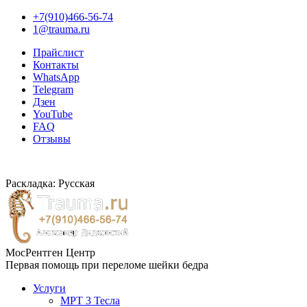
+7(910)466-56-74
1@trauma.ru
Прайслист
Контакты
WhatsApp
Telegram
Дзен
YouTube
FAQ
Отзывы
Раскладка: Русская
МосРентген Центр
Первая помощь при переломе шейки бедра
Услуги
МРТ 3 Тесла