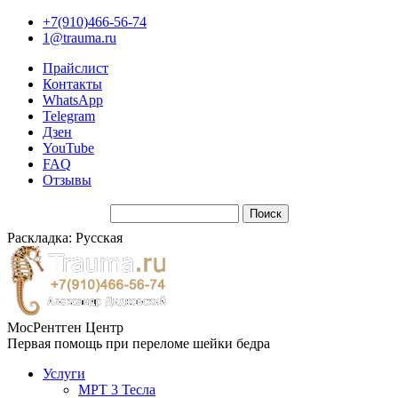
+7(910)466-56-74
1@trauma.ru
Прайслист
Контакты
WhatsApp
Telegram
Дзен
YouTube
FAQ
Отзывы
Раскладка: Русская
МосРентген Центр
Первая помощь при переломе шейки бедра
Услуги
МРТ 3 Тесла