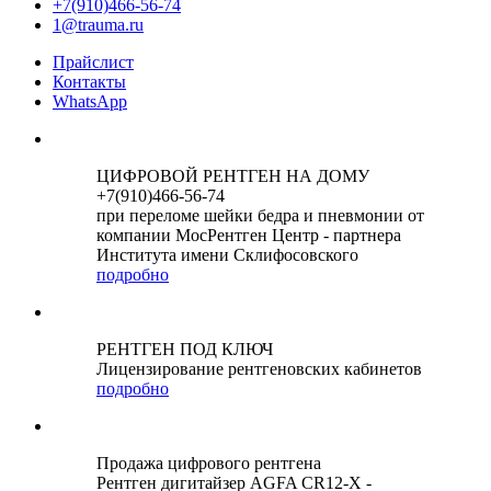
+7(910)466-56-74
1@trauma.ru
Прайслист
Контакты
WhatsApp
ЦИФРОВОЙ РЕНТГЕН НА ДОМУ
+7(910)466-56-74
при переломе шейки бедра и пневмонии от
компании МосРентген Центр - партнера
Института имени Склифосовского
подробно
РЕНТГЕН ПОД КЛЮЧ
Лицензирование рентгеновских кабинетов
подробно
Продажа цифрового рентгена
Рентген дигитайзер AGFA CR12-X -