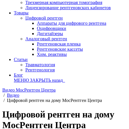
Трехмерная компьютерная томография
Лицензирование рентгеновских кабинетов
Товары
Цифровой рентген
Аппараты для цифрового рентгена
Оцифровщики
Дигитайзеры
Аналоговый рентген
Рентгеновская пленка
Рентгеновские кассеты
Хим. реактивы
Статьи
Травматология
Рентгенология
Блог
МЕНЮ
ЗАКРЫТЬ
назад
Видео МосРентген Центра
/
Видео
/
Цифровой рентген на дому МосРентген Центра
Цифровой рентген на дому
МосРентген Центра