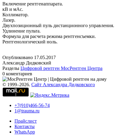
Включение рентгенаппарата.
кВ и мАс.
Коллиматор.
Лазер.
Двухпозиционный пуль дистанционного управления.
Удлинение пульта.
Формула для расчета режима рентгенсъемки.
Рентгенологический ноль.
Опубликовано
17.05.2017
Александр Дидковский
Разделы
Цифровой рентген МосРентген Центра
0 коментариев
© 1999–2026.
Сайт Александра Дидковского
+7(910)466-56-74
1@trauma.ru
Прайслист
Контакты
WhatsApp