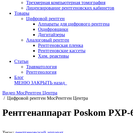
Трехмерная компьютерная томография
Лицензирование рентгеновских кабинетов
Товары
Цифровой рентген
Аппараты для цифрового рентгена
Оцифровщики
Дигитайзеры
Аналоговый рентген
Рентгеновская пленка
Рентгеновские кассеты
Хим. реактивы
Статьи
Травматология
Рентгенология
Блог
МЕНЮ
ЗАКРЫТЬ
назад
Видео МосРентген Центра
/
Цифровой рентген МосРентген Центра
Рентгенаппарат Poskom PXP-
Теги::
рентгеновский аппарат