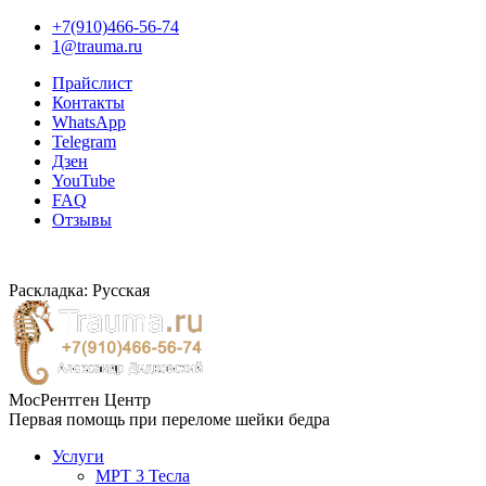
+7(910)466-56-74
1@trauma.ru
Прайслист
Контакты
WhatsApp
Telegram
Дзен
YouTube
FAQ
Отзывы
Раскладка: Русская
МосРентген Центр
Первая помощь при переломе шейки бедра
Услуги
МРТ 3 Тесла