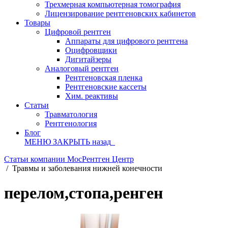
Трехмерная компьютерная томография
Лицензирование рентгеновских кабинетов
Товары
Цифровой рентген
Аппараты для цифрового рентгена
Оцифровщики
Дигитайзеры
Аналоговый рентген
Рентгеновская пленка
Рентгеновские кассеты
Хим. реактивы
Статьи
Травматология
Рентгенология
Блог
МЕНЮ
ЗАКРЫТЬ
назад
Статьи компании МосРентген Центр
/
Травмы и заболевания нижней конечности
перелом,стопа,ренген