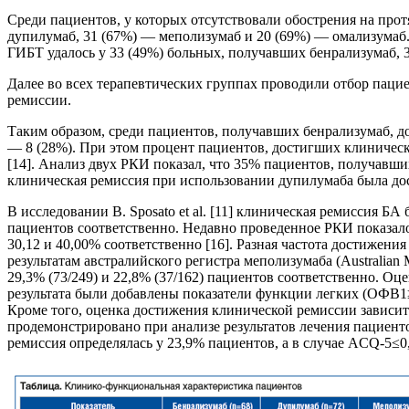
Среди пациентов, у которых отсутствовали обострения на про
дупилумаб, 31 (67%) — меполизумаб и 20 (69%) — омализумаб
ГИБТ удалось у 33 (49%) больных, получавших бенрализумаб, 
Далее во всех терапевтических группах проводили отбор пац
ремиссии.
Таким образом, среди пациентов, получавших бенрализумаб, д
— 8 (28%). При этом процент пациентов, достигших клиничес
[14]. Анализ двух РКИ показал, что 35% пациентов, получавши
клиническая ремиссия при использовании дупилумаба была дости
В исследовании B. Sposato et al. [11] клиническая ремиссия Б
пациентов соответственно. Недавно проведенное РКИ показало
30,12 и 40,00% соответственно [16]. Разная частота достижен
результатам австралийского регистра меполизумаба (Australian M
29,3% (73/249) и 22,8% (37/162) пациентов соответственно. О
результата были добавлены показатели функции легких (ОФВ1≥8
Кроме того, оценка достижения клинической ремиссии зависит
продемонстрировано при анализе результатов лечения пацие
ремиссия определялась у 23,9% пациентов, а в случае ACQ-5≤0