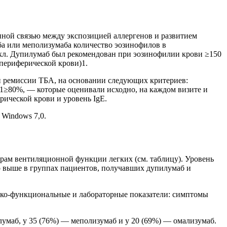
ной связью между экспозицией аллергенов и развитием
ба или меполизумаба количество эозинофилов в
мкл. Дупилумаб был рекомендован при эозинофилии крови ≥150
периферической крови)1.
й ремиссии ТБА, на основании следующих критериев:
1≥80%, — которые оценивали исходно, на каждом визите и
рической крови и уровень IgE.
 Windows 7,0.
трам вентиляционной функции легких (см. таблицу). Уровень
о выше в группах пациентов, получавших дупилумаб и
нико-функциональные и лабораторные показатели: симптомы
лумаб, у 35 (76%) — меполизумаб и у 20 (69%) — омализумаб.