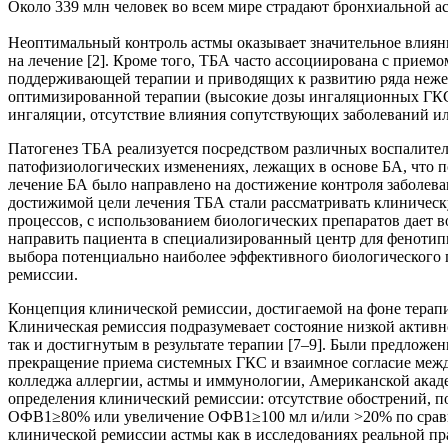
Около 339 млн человек во всем мире страдают бронхиальной ас
Неоптимальный контроль астмы оказывает значительное влияни
на лечение [2]. Кроме того, ТБА часто ассоциирована с прием
поддерживающей терапии и приводящих к развитию ряда нежела
оптимизированной терапии (высокие дозы ингаляционных ГКС
ингаляции, отсутствие влияния сопутствующих заболеваний ил
Патогенез ТБА реализуется посредством различных воспалител
патофизиологических изменениях, лежащих в основе БА, что п
лечение БА было направлено на достижение контроля заболева
достижимой цели лечения ТБА стали рассматривать клиническу
процессов, с использованием биологических препаратов дает 
направить пациента в специализированный центр для фенотип
выбора потенциально наиболее эффективного биологического 
ремиссии.
Концепция клинической ремиссии, достигаемой на фоне терап
Клиническая ремиссия подразумевает состояние низкой активно
так и достигнутым в результате терапии [7–9]. Были предлож
прекращение приема системных ГКС и взаимное согласие межд
колледжа аллергии, астмы и иммунологии, Американской акад
определения клинический ремиссии: отсутствие обострений, 
ОФВ1≥80% или увеличение ОФВ1≥100 мл и/или >20% по сравнен
клинической ремиссии астмы как в исследованиях реальной пр