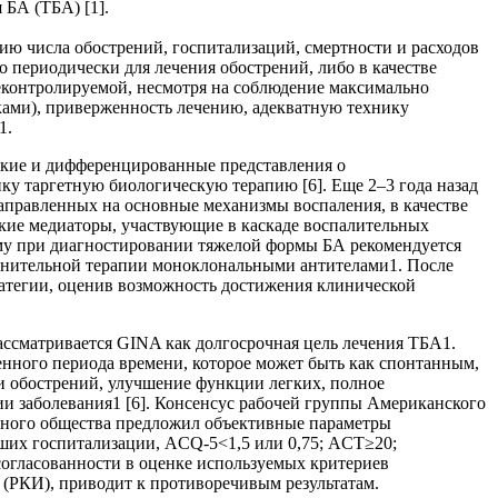
 БА (ТБА) [1].
ию числа обострений, госпитализаций, смертности и расходов
о периодически для лечения обострений, либо в качестве
неконтролируемой, несмотря на соблюдение максимально
ами), приверженность лечению, адекватную технику
1.
бокие и дифференцированные представления о
ку таргетную биологическую терапию [6]. Еще 2–3 года назад
направленных на основные механизмы воспаления, в качестве
ские медиаторы, участвующие в каскаде воспалительных
ому при диа­гностировании тяжелой формы БА рекомендуется
лнительной терапии моноклональными антителами1. После
ратегии, оценив возможность достижения клинической
ссматривается GINA как долгосрочная цель лечения ТБА1.
енного периода времени, которое может быть как спонтанным,
и обострений, улучшение функции легких, полное
и заболевания1 [6]. Консенсус рабочей группы Американского
ьного общества предложил объективные параметры
вших госпитализации, ACQ-5<1,5 или 0,75; ACT≥20;
огласованности в оценке используемых критериев
 (РКИ), приводит к противоречивым результатам.