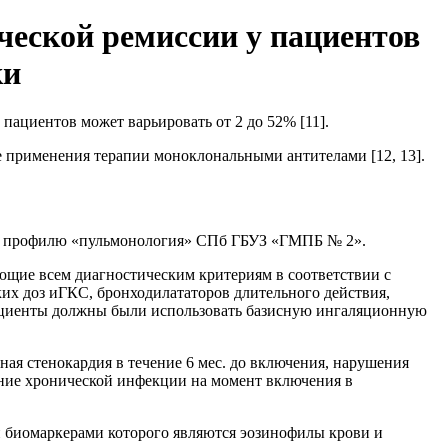
ческой ремиссии у пациентов
ки
 пациентов может варьировать от 2 до 52% [11].
 применения терапии моноклональными антителами [12, 13].
по профилю «пульмонология» СПб ГБУЗ «ГМПБ № 2».
щие всем диа­гностическим критериям в соответствии с
х доз иГКС, бронходилататоров длительного действия,
пациенты должны были использовать базисную ингаляционную
ая стенокардия в течение 6 мес. до включения, нарушения
рение хронической инфекции на момент включения в
и биомаркерами которого являются эозинофилы крови и