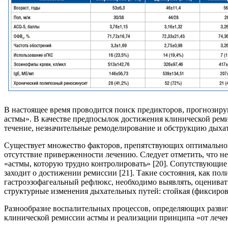
В настоящее время проводится поиск предикторов, прогнози
астмы». В качестве предпосылок достижения клинической реми
течение, незначительные ремоделирование и обструкцию дыхат
Существует множество факторов, препятствующих оптимальному
отсутствие приверженности лечению. Следует отметить, что н
«астмы, которую трудно контролировать» [20]. Сопутствующие 
заходит о достижении ремиссии [21]. Такие состояния, как по
гастроэзофагеальный рефлюкс, необходимо выявлять, оценива
структурные изменения дыхательных путей: стойкая (фиксирова
Разнообразие воспалительных процессов, определяющих развит
клинической ремиссии астмы и реализации принципа «от лечени