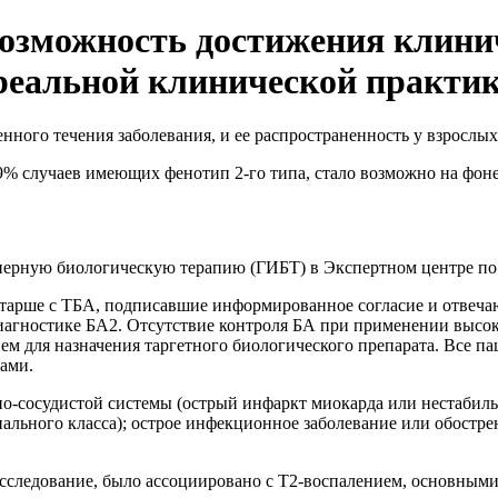
возможность достижения клини
реальной клинической практи
нного течения заболевания, и ее распространенность у взрослых
9% случаев имеющих фенотип 2-го типа, стало возможно на фоне
нерную биологическую терапию (ГИБТ) в Экспертном центре 
старше с ТБА, подписавшие информированное согласие и отвечаю
­гностике БА2. Отсутствие контроля БА при применении высоки
ем для назначения таргетного биологического препарата. Все 
ами.
о-сосудистой системы (острый инфаркт миокарда или нестабильн
онального класса); острое инфекционное заболевание или обост
исследование, было ассоциировано с Т2-воспалением, основным