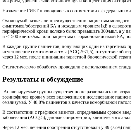
мокроты, уровень сывороточного IgЕ и концентрация оксида а
Назначение ГИБТ проводилось в соответствии с федеральным
Омализумаб назначали преимущественно пациентам молодого в
симптомов/обострений БА и исходным уровнем IgE в сыворотк
периферической крови должно было превышать 300/мкл, а у п
и ≤1500 клеток/мкл или пациентам с гормонозависимой БА, п
В каждой группе пациентов, получающих один из таргетных п
исчезновение симптомов астмы (ACQ-5≤1,5), отсутствие обос
через 12 мес. после инициации таргетной биологической терап
Статистическую обработку проводили с использованием стандарт
Результаты и обсуждение
Анализируемые группы существенно не различались по возраст
эозинофилов крови у всех включенных в исследование пациен
омализумаб. У 48,8% пациентов в качестве коморбидной пато
В соответствии с графиком визитов, определяемым сроком вв
заболевания (ACQ-5); данные спирометрии, клинического анал
Через 12 мес. лечения обострения отсутствовали у 49 (72%) п