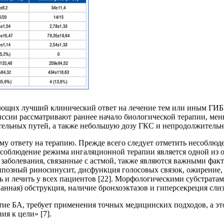
рующих лучший клинический ответ на лечение тем или иным ГИ
ссии рассматривают раннее начало биологической терапии, мен
ельных путей, а также небольшую дозу ГКС и непродолжительно
 ответу на терапию. Прежде всего следует отметить несоблюден
есоблюдение режима ингаляционной терапии является одной из 
заболевания, связанные с астмой, также являются важными факт
липозный риносинусит, дисфункция голосовых связок, ожирение,
ть и лечить у всех пациентов [22]. Морфологическими субстра
нная) обструкция, наличие бронхоэктазов и гиперсекреция слиз
ие БА, требует применения точных медицинских подходов, а эт
я к цели» [7].