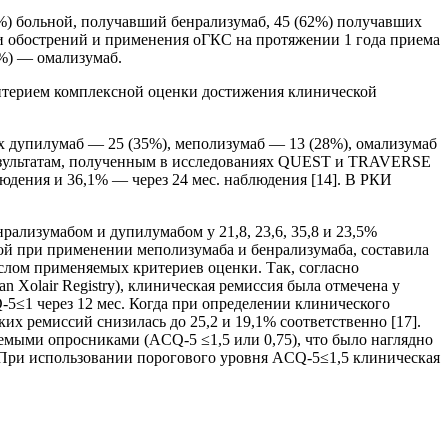
0%) больной, получавший бенрализумаб, 45 (62%) получавших
и обострений и применения оГКС на протяжении 1 года приема
1%) — омализумаб.
ритерием комплексной оценки достижения клинической
их дупилумаб — 25 (35%), меполизумаб — 13 (28%), омализумаб
результатам, полученным в исследованиях QUEST и TRAVERSE
юдения и 36,1% — через 24 мес. наблюдения [14]. В РКИ
рализумабом и дупилумабом у 21,8, 23,6, 35,8 и 23,5%
ой при применении меполизумаба и бенрализумаба, составила
ислом применяемых критериев оценки. Так, согласно
an Xolair Registry), клиническая ремиссия была отмечена у
-5≤1 через 12 мес. Когда при определении клинического
х ремиссий снизилась до 25,2 и 19,1% соответственно [17].
уемыми опросниками (ACQ-5 ≤1,5 или 0,75), что было наглядно
При использовании порогового уровня ACQ-5≤1,5 клиническая