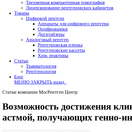
Трехмерная компьютерная томография
Лицензирование рентгеновских кабинетов
Товары
Цифровой рентген
Аппараты для цифрового рентгена
Оцифровщики
Дигитайзеры
Аналоговый рентген
Рентгеновская пленка
Рентгеновские кассеты
Хим. реактивы
Статьи
Травматология
Рентгенология
Блог
МЕНЮ
ЗАКРЫТЬ
назад
Статьи компании МосРентген Центр
Возможность достижения клин
астмой, получающих генно-и