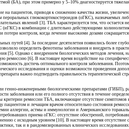
тмой (БА), при этом примерно у 5–10% диа­гностируется тяжелая
е на пациентов, приводя к снижению качества жизни, увеличен
ом пер­оральных глюкокортикостероидов (оГКС), назначаемых либ
тельных явлений [3]. ТБА характеризуется тем, что остается 
 (иГКС) в комбинации с длительно действующими холинолитик
и потери контроля, когда лечение высокими дозами сокращается
ьных путей [4]. За последние десятилетия появились более глу
озволило определить фенотипы заболевания и внедрить в практи
ния [5]. Однако с внедрением биологических методов лечения, 
ю ремиссию [6]. В настоящее время воздействие на спе­ци­фиче
возможность достичь оптимального контроля заболевания. Поэт
ического исследования и оценки возможности проведения допо
препарата важно подтвердить правильность терапевтической ст
ии генно-инженерными биологическими препаратами (ГИБП), ра
сти заболевания или его полного отсутствия в течение определ
ены критерии ремиссии ТБА, включающие отсутствие симптомов 
у пациентом и лечащим врачом относительно состояния ремисси
емии аллергии, астмы и иммунологии и Американского торакал
потребовавших приема оГКС: отсутствие обострений, потребова
ию с исходным уровнем [10]. В настоящее время отсутствие с
актики, так и в рандомизированных клинических исследованиях