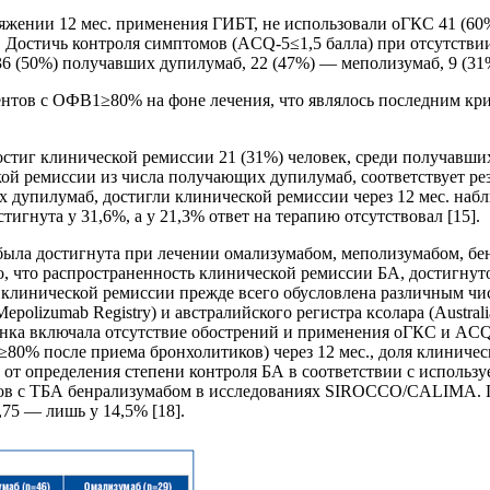
тяжении 12 мес. применения ГИБТ, не использовали оГКС 41 (6
. Достичь контроля симптомов (ACQ-5≤1,5 балла) при отсутстви
36 (50%) получавших дупилумаб, 22 (47%) — меполизумаб, 9 (3
иентов с ОФВ1≥80% на фоне лечения, что являлось последним к
остиг клинической ремиссии 21 (31%) человек, среди получавш
кой ремиссии из числа получающих дупилумаб, соответствует 
х дупилумаб, достигли клинической ремиссии через 12 мес. набл
гнута у 31,6%, а у 21,3% ответ на терапию отсутствовал [15].
А была достигнута при лечении омализумабом, меполизумабом, бен
, что распространенность клинической ремиссии БА, достигнут
ия клинической ремиссии прежде всего обусловлена различным ч
epolizumab Registry) и австралийского регистра ксолара (Australi
ценка включала отсутствие обострений и применения оГКС и ACQ
0% после приема бронхолитиков) через 12 мес., доля клинически
 от определения степени контроля БА в соответствии с использ
нтов с ТБА бенрализумабом в исследованиях SIROCCO/CALIMA. 
,75 — лишь у 14,5% [18].