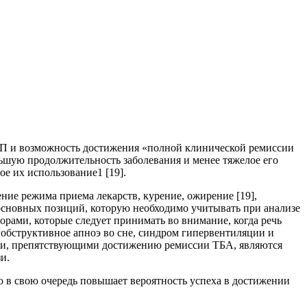
БП и возможность достижения «полной клинической ремиссии
ьшую продолжительность заболевания и менее тяжелое его
е их использование1 [19].
ие режима приема лекарств, курение, ожирение [19],
основных позиций, которую необходимо учитывать при анализе
орами, которые следует принимать во внимание, когда речь
 обструктивное апноэ во сне, синдром гипервентиляции и
тами, препятствующими достижению ремиссии ТБА, являются
и.
о в свою очередь повышает вероятность успеха в достижении