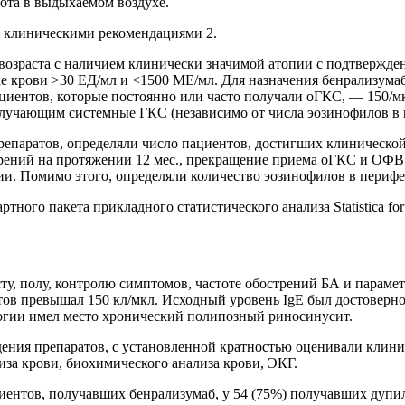
зота в выдыхаемом воздухе.
и клиническими рекомендациями 2.
озраста с наличием клинически значимой атопии с подтвержден
е крови >30 ЕД/мл и <1500 МЕ/мл. Для назначения бенрализума
ациентов, которые постоянно или часто получали оГКС, — 150/
олучающим системные ГКС (независимо от числа эозинофилов в 
репаратов, определяли число пациентов, достигших клиническо
трений на протяжении 12 мес., прекращение приема оГКС и ОФВ
ии. Помимо этого, определяли количество эозинофилов в перифе
ного пакета прикладного статистического анализа Statistica for
у, полу, контролю симптомов, частоте обострений БА и параме
тов превышал 150 кл/мкл. Исходный уровень IgЕ был достоверн
логии имел место хронический полипозный риносинусит.
едения препаратов, с установленной кратностью оценивали кли
иза крови, биохимического анализа крови, ЭКГ.
ациентов, получавших бенрализумаб, у 54 (75%) получавших дупи