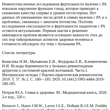
Немногочисленные исследования фертильности мужчин с РА
показали нарушение функции гонад, которое приводит к
снижению качества спермы и уровня тестостерона. Нет
данных об уменьшении числа детей в семьях мужчин с РА и о
проблемах, связанных с зачатием потомства. Поэтому
исследования сексуальности и фертильности пациентов с РА
остаются актуальными. Первым шагом к решению
имеющихся проблем являются осознание важности этих до
сих пор табуированных аспектов здоровья человека и
готовность обсуждать эту тему с больными РА.
Список литературы
Кошелева Н.М., Матьянова Е.В., Федорова Е.В., Клименченко
Н.И. Исходы беременности у больных ревматоидным
артритом и системной красной волчанкой. Часть I.
Материнские исходы // Научно-практическая ревматология.
2019. Т. 57. № 2. С. 180—185. DOI: 10.14412/1995-4484-2019-
180-185.
Петров Ю.А. Семья и здоровье. М.: Медицинская книга, 2020.
2-е изд., 320 с.
Brouwer J., Hazes J.M.W., Laven J.S.E., Dolhain R.J.E.M. Fertility