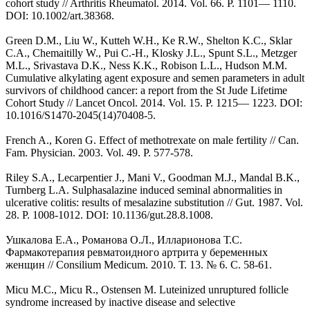
cohort study // Arthritis Rheumatol. 2014. Vol. 66. P. 1101— 1110.
DOI: 10.1002/art.38368.
Green D.M., Liu W., Kutteh W.H., Ke R.W., Shelton K.C., Sklar
C.A., Chemaitilly W., Pui C.-H., Klosky J.L., Spunt S.L., Metzger
M.L., Srivastava D.K., Ness K.K., Robison L.L., Hudson M.M.
Cumulative alkylating agent exposure and semen parameters in adult
survivors of childhood cancer: a report from the St Jude Lifetime
Cohort Study // Lancet Oncol. 2014. Vol. 15. P. 1215— 1223. DOI:
10.1016/S1470-2045(14)70408-5.
French A., Koren G. Effect of methotrexate on male fertility // Can.
Fam. Physician. 2003. Vol. 49. P. 577-578.
Riley S.A., Lecarpentier J., Mani V., Goodman M.J., Mandal B.K.,
Turnberg L.A. Sulphasalazine induced seminal abnormalities in
ulcerative colitis: results of mesalazine substitution // Gut. 1987. Vol.
28. P. 1008-1012. DOI: 10.1136/gut.28.8.1008.
Ушкалова Е.А., Романова О.Л., Илларионова Т.С.
Фармакотерапия ревматоидного артрита у беременных
женщин // Consilium Medicum. 2010. Т. 13. № 6. С. 58-61.
Micu M.C., Micu R., Ostensen M. Luteinized unruptured follicle
syndrome increased by inactive disease and selective