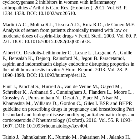
cyclooxygenase 2 inhibitors in women with inflammatory
arthropathies // Arthritis Care Res. (Hoboken). 2011. Vol. 63. P.
1334-1338. DOI: 10.1002/acr.20510.
Martini A.C., Molina R.I., Tissera A.D., Ruiz R.D., de Cuneo M.F.
Analysis of semen from patients chronically treated with low or
moderate doses of aspirin-like drugs // Fertil. Steril. 2003. Vol. 80. P.
221. DOI: 10.1016/s0015-0282(03)00550-8.
Albert O., Desdoits-Lethimonier C., Lesne L., Legrand A., Guille
F., Bensalah K., Dejucq- Rainsford N., Jegou B. Paracetamol,
aspirin and indomethacin display endocrine disrupting properties in
the adult human testis in vitro // Hum. Reprod. 2013. Vol. 28. P.
1890-1898. DOI: 10.1093/humrep/det112.
Flint J., Panchal S., Hurrell A., van de Venne M., Gayed M.,
Schreiber K., Arthanari S., Cunningham J., Flanders L., Moore L.,
Crossley A., Purushotham N., Desai A., Piper M., Nisar M.,
Khamashta M., Williams D., Gordon C., Giles I. BSR and BHPR
guideline on prescribing drugs in pregnancy and breastfeeding Part
I: standard and biologic disease modifying anti-rheumatic drugs and
corticosteroids // Rheumatology (Oxford). 2016. Vol. 55. P. 1693-
1697. DOI: 10.1093/rheumatology/kev404.
Tainio J., Jahnukainen K., Nurmio M., Pakarinen M., Jalanko H.,