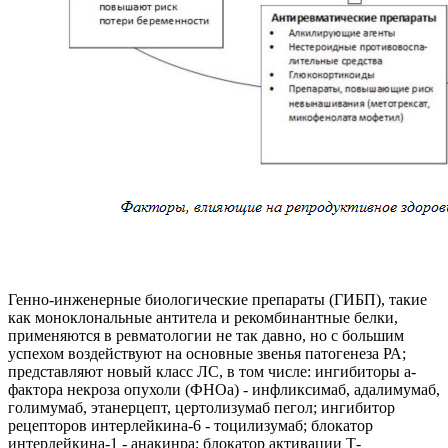
Генно-инженерные биологические препараты (ГИБП), такие
как моноклональные антитела и рекомбинантные белки,
применяются в ревматологии не так давно, но с большим
успехом воздействуют на основные звенья патогенеза РА;
представляют новый класс ЛС, в том числе: ингибиторы a-
фактора некроза опухоли (ФНОа) - инфликсимаб, адалимумаб,
голимумаб, этанерцепт, цертолизумаб пегол; ингибитор
рецепторов интерлейкина-6 - тоцилизумаб; блокатор
интерлейкина-1 - анакинра; блокатор активации Т-