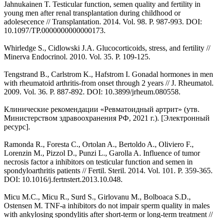
Jahnukainen T. Testicular function, semen quality and fertility in
young men after renal transplantation during childhood or
adolesecence // Transplantation. 2014. Vol. 98. P. 987-993. DOI:
10.1097/TP.0000000000000173.
Whirledge S., Cidlowski J.A. Glucocorticoids, stress, and fertility //
Minerva Endocrinol. 2010. Vol. 35. P. 109-125.
Tengstrand B., Carlstrom K., Hafstrom I. Gonadal hormones in men
with rheumatoid arthritis-from onset through 2 years // J. Rheumatol.
2009. Vol. 36. P. 887-892. DOI: 10.3899/jrheum.080558.
Клинические рекомендации «Ревматоидный артрит» (утв.
Министерством здравоохранения РФ, 2021 г.). [Электронный
ресурс].
Ramonda R., Foresta C., Ortolan A., Bertoldo A., Oliviero F.,
Lorenzin M., Pizzol D., Punzi L., Garolla A. Influence of tumor
necrosis factor a inhibitors on testicular function and semen in
spondyloarthritis patients // Fertil. Steril. 2014. Vol. 101. P. 359-365.
DOI: 10.1016/j.fertnstert.2013.10.048.
Micu M.C., Micu R., Surd S., Girlovanu M., Bolboaca S.D.,
Ostensen M. TNF-a inhibitors do not impair sperm quality in males
with ankylosing spondylitis after short-term or long-term treatment //