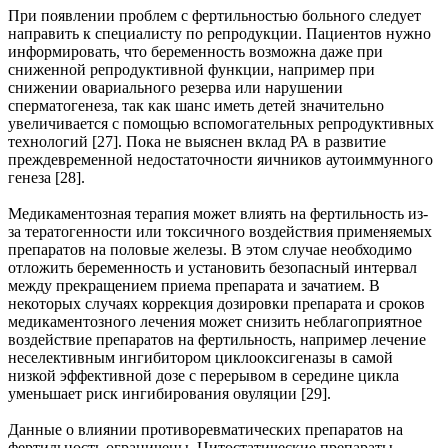
При появлении проблем с фертильностью больного следует
направить к специалисту по репродукции. Пациентов нужно
информировать, что беременность возможна даже при
сниженной репродуктивной функции, например при
снижении овариального резерва или нарушении
сперматогенеза, так как шанс иметь детей значительно
увеличивается с помощью вспомогательных репродуктивных
технологий [27]. Пока не выяснен вклад РА в развитие
преждевременной недостаточности яичников аутоиммунного
генеза [28].
Медикаментозная терапия может влиять на фертильность из-
за тератогенности или токсичного воздействия применяемых
препаратов на половые железы. В этом случае необходимо
отложить беременность и установить безопасный интервал
между прекращением приема препарата и зачатием. В
некоторых случаях коррекция дозировки препарата и сроков
медикаментозного лечения может снизить неблагоприятное
воздействие препаратов на фертильность, например лечение
неселективным ингибитором циклооксигеназы в самой
низкой эффективной дозе с перерывом в середине цикла
уменьшает риск ингибирования овуляции [29].
Данные о влиянии противоревматических препаратов на
фертильность ограничены. Цитостатические препараты,