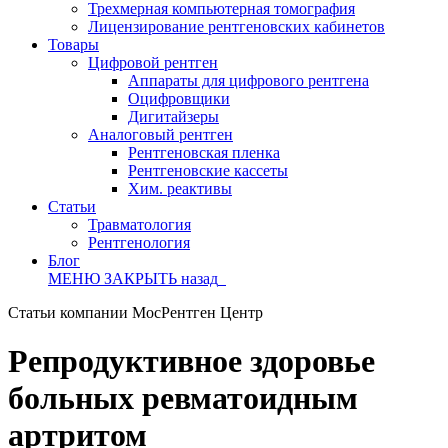
Трехмерная компьютерная томография
Лицензирование рентгеновских кабинетов
Товары
Цифровой рентген
Аппараты для цифрового рентгена
Оцифровщики
Дигитайзеры
Аналоговый рентген
Рентгеновская пленка
Рентгеновские кассеты
Хим. реактивы
Статьи
Травматология
Рентгенология
Блог
МЕНЮ
ЗАКРЫТЬ
назад
Статьи компании МосРентген Центр
Репродуктивное здоровье
больных ревматоидным
артритом