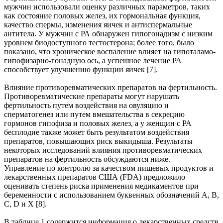
мужчин использовали оценку различных параметров, таких
как состояние половых желез, их гормональная функция,
качество спермы, изменения яичек и антиспермальные
антитела. У мужчин с РА обнаружен гипогонадизм с низким
уровнем биодоступного тестостерона; более того, было
показано, что хроническое воспаление влияет на гипоталамо-
гипофизарно-гонадную ось, а успешное лечение РА
способствует улучшению функции яичек [7].
Влияние противоревматических препаратов на фертильность.
Противоревматические препараты могут нарушать
фертильность путем воздействия на овуляцию и
сперматогенез или путем вмешательства в секрецию
гормонов гипофиза и половых желез, а у женщин с РА
бесплодие также может быть результатом воздействия
препаратов, повышающих риск выкидыша. Результаты
некоторых исследований влияния противоревматических
препаратов на фертильность обсуждаются ниже.
Управление по контролю за качеством пищевых продуктов и
лекарственных препаратов США (FDA) предложило
оценивать степень риска применения медикаментов при
беременности с использованием буквенных обозначений A, B,
C, D и X [8].
В таблице 1 содержится информация о лекарственных средств