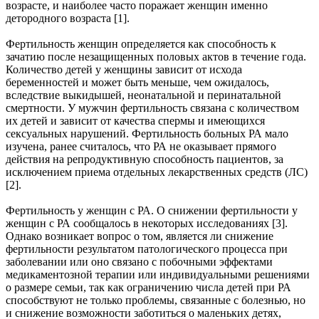
возрасте, и наиболее часто поражает женщин именно
детородного возраста [1].
Фертильность женщин определяется как способность к
зачатию после незащищенных половых актов в течение года.
Количество детей у женщины зависит от исхода
беременностей и может быть меньше, чем ожидалось,
вследствие выкидышей, неонатальной и перинатальной
смертности. У мужчин фертильность связана с количеством
их детей и зависит от качества спермы и имеющихся
сексуальных нарушений. Фертильность больных РА мало
изучена, ранее считалось, что РА не оказывает прямого
действия на репродуктивную способность пациентов, за
исключением приема отдельных лекарственных средств (ЛС)
[2].
Фертильность у женщин с РА. О снижении фертильности у
женщин с РА сообщалось в некоторых исследованиях [3].
Однако возникает вопрос о том, является ли снижение
фертильности результатом патологического процесса при
заболевании или оно связано с побочными эффектами
медикаментозной терапии или индивидуальными решениями
о размере семьи, так как ограничению числа детей при РА
способствуют не только проблемы, связанные с болезнью, но
и снижение возможности заботиться о маленьких детях,