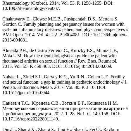
Rheumatology (Oxford). 2014. Vol. 53. P. 1250-1255. DOI:
10.1093/rheumatology/keu007.
Chakravarty E., Clowse M.E.B., Pushparajah D.S., Mertens S.,
Gordon C. Family planning and pregnancy issues for women with
systemic inflammatory diseases: patient and physician perspectives //
BMJ Open. 2014. Vol. 4 Is. 2. Р. e004081. DOI: 10.1136/bmjopen-
2013-004081.
Almeida P.H., de Castro Ferreira C., Kurizky P.S., Muniz L.F.,
Mota L.M. How the rheumatologist can guide the patient with
rheumatoid arthritis on sexual function // Rev. Bras. Reumatol.
2015. Vol. 55. P. 458-463. DOI: 10.1016/j.rbr.2014.08.009.
Nahata L., Ziniel S.I., Garvey K.C., Yu R.N., Cohen L.E. Fertility
and sexual function: a gap in training in pediatric endocrinology // J.
Pediatr. Endocrinol. Metab. 2017. Vol. 30. P. 3-10. DOI:
10.1515/jpem-2016-0044.
Паневин Т.С., Юренева С.В., Зоткин Е.Г., Кошелева Н.М.
Менопаузальная гормонотерапия при ревматоидном артрите //
Проблемы репродукции. 2022. Т. 28. № 1. С. 149-158. DOI:
10.17116/repro202228011149.
Ding J., Shang X., Zhang Z., Jing H., Shao J., Fei Q., Rayburn