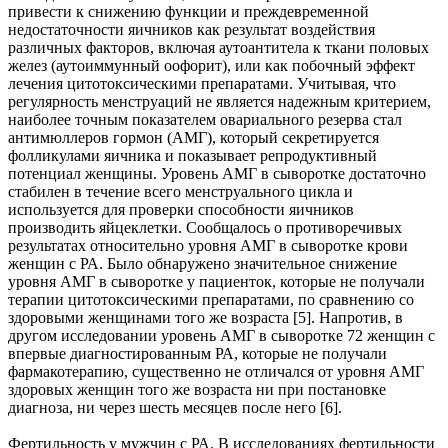
привести к снижению функции и преждевременной
недостаточности яичников как результат воздействия
различных факторов, включая аутоантитела к ткани половых
желез (аутоиммунный оофорит), или как побочный эффект
лечения цитотоксическими препаратами. Учитывая, что
регулярность менструаций не является надежным критерием,
наиболее точным показателем овариального резерва стал
антимюллеров гормон (АМГ), который секретируется
фолликулами яичника и показывает репродуктивный
потенциал женщины. Уровень АМГ в сыворотке достаточно
стабилен в течение всего менструального цикла и
используется для проверки способности яичников
производить яйцеклетки. Сообщалось о противоречивых
результатах относительно уровня АМГ в сыворотке крови
женщин с РА. Было обнаружено значительное снижение
уровня АМГ в сыворотке у пациенток, которые не получали
терапии цитотоксическими препаратами, по сравнению со
здоровыми женщинами того же возраста [5]. Напротив, в
другом исследовании уровень АМГ в сыворотке 72 женщин с
впервые диагностированным РА, которые не получали
фармакотерапию, существенно не отличался от уровня АМГ
здоровых женщин того же возраста ни при постановке
диагноза, ни через шесть месяцев после него [6].
Фертильность у мужчин с РА. В исследованиях фертильности