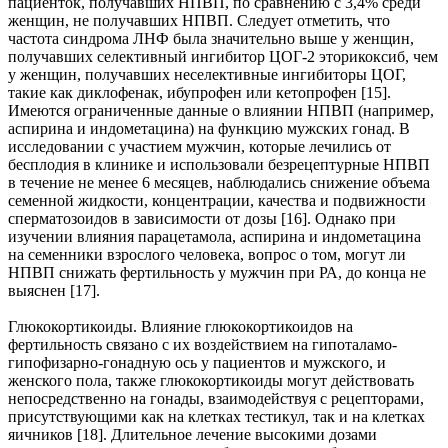
пациенток, получавших НПВП, по сравнению с 3,4% среди
женщин, не получавших НПВП. Следует отметить, что
частота синдрома ЛНФ была значительно выше у женщин,
получавших селективный ингибитор ЦОГ-2 эторикоксиб, чем
у женщин, получавших неселективные ингибиторы ЦОГ,
такие как диклофенак, ибупрофен или кетопрофен [15].
Имеются ограниченные данные о влиянии НПВП (например,
аспирина и индометацина) на функцию мужских гонад. В
исследовании с участием мужчин, которые лечились от
бесплодия в клинике и использовали безрецептурные НПВП
в течение не менее 6 месяцев, наблюдались снижение объема
семенной жидкости, концентрации, качества и подвижности
сперматозоидов в зависимости от дозы [16]. Однако при
изучении влияния парацетамола, аспирина и индометацина
на семенники взрослого человека, вопрос о том, могут ли
НПВП снижать фертильность у мужчин при РА, до конца не
выяснен [17].
Глюкокортикоиды. Влияние глюкокортикоидов на
фертильность связано с их воздействием на гипоталамо-
гипофизарно-гонадную ось у пациентов и мужского, и
женского пола, также глюкокортикоиды могут действовать
непосредственно на гонады, взаимодействуя с рецепторами,
присутствующими как на клетках тестикул, так и на клетках
яичников [18]. Длительное лечение высокими дозами