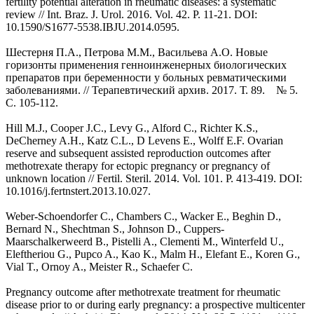
fertility potential alteration in rheumatic diseases: a systematic
review // Int. Braz. J. Urol. 2016. Vol. 42. P. 11-21. DOI:
10.1590/S1677-5538.IBJU.2014.0595.
Шестерня П.А., Петрова М.М., Васильева А.О. Новые
горизонты применения генноинженерных биологических
препаратов при беременности у больных ревматическими
заболеваниями. // Терапевтический архив. 2017. Т. 89. № 5.
С. 105-112.
Hill M.J., Cooper J.C., Levy G., Alford C., Richter K.S.,
DeCherney A.H., Katz C.L., D Levens E., Wolff E.F. Ovarian
reserve and subsequent assisted reproduction outcomes after
methotrexate therapy for ectopic pregnancy or pregnancy of
unknown location // Fertil. Steril. 2014. Vol. 101. P. 413-419. DOI:
10.1016/j.fertnstert.2013.10.027.
Weber-Schoendorfer C., Chambers C., Wacker E., Beghin D.,
Bernard N., Shechtman S., Johnson D., Cuppers-
Maarschalkerweerd B., Pistelli A., Clementi M., Winterfeld U.,
Eleftheriou G., Pupco A., Kao K., Malm H., Elefant E., Koren G.,
Vial T., Ornoy A., Meister R., Schaefer C.
Pregnancy outcome after methotrexate treatment for rheumatic
disease prior to or during early pregnancy: a prospective multicenter