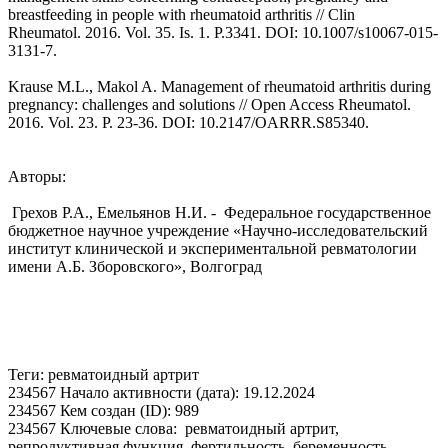
breastfeeding in people with rheumatoid arthritis // Clin
Rheumatol. 2016. Vol. 35. Is. 1. P.3341. DOI: 10.1007/s10067-015-
3131-7.
Krause M.L., Makol A. Management of rheumatoid arthritis during
pregnancy: challenges and solutions // Open Access Rheumatol.
2016. Vol. 23. P. 23-36. DOI: 10.2147/OARRR.S85340.
Авторы:
Грехов Р.А., Емельянов Н.И. - Федеральное государственное
бюджетное научное учреждение «Научно-исследовательский
институт клинической и экспериментальной ревматологии
имени А.Б. Зборовского», Волгоград
Теги: ревматоидный артрит
234567 Начало активности (дата): 19.12.2024
234567 Кем создан (ID): 989
234567 Ключевые слова: ревматоидный артрит,
репродуктивная функция, фертильность, беременность,