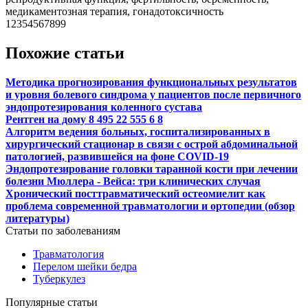
медикаментозная терапия, гонадотоксичность
12354567899
Похожие статьи
Методика прогнозирования функциональных результатов
и уровня болевого синдрома у пациентов после первичного
эндопротезирования коленного сустава
Рентген на дому 8 495 22 555 6 8
Алгоритм ведения больных, госпитализированных в
хирургический стационар в связи с острой абдоминальной
патологией, развившейся на фоне COVID-19
Эндопротезирование головки таранной кости при лечении
болезни Мюллера - Вейса: три клинических случая
Хронический посттравматический остеомиелит как
проблема современной травматологии и ортопедии (обзор
литературы)
Статьи по заболеваниям
Травматология
Перелом шейки бедра
Туберкулез
Популярные статьи