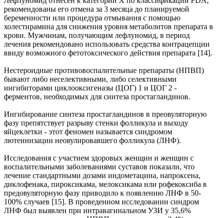
Лефлуномид отнесен к категории X по классификации FDA,
рекомендованы его отмена за 3 месяца до планируемой
беременности или процедура отмывания с помощью
холестирамина для снижения уровня метаболитов препарата в
крови. Мужчинам, получающим лефлуномид, в период
лечения рекомендовано использовать средства контрацепции
ввиду возможного фетотоксического действия препарата [14].
Нестероидные противовоспалительные препараты (НПВП)
бывают либо неселективными, либо селективными
ингибиторами циклооксигеназы (ЦОГ) 1 и ЦОГ 2 -
ферментов, необходимых для синтеза простагландинов.
Ингибирование синтеза простагландинов в преовуляторную
фазу препятствует разрыву стенки фолликула и выходу
яйцеклетки - этот феномен называется синдромом
лютеинизации неовулировавшего фолликула (ЛНФ).
Исследования с участием здоровых женщин и женщин с
воспалительными заболеваниями суставов показали, что
лечение стандартными дозами индометацина, напроксена,
диклофенака, пироксикама, мелоксикама или рофекоксиба в
предовуляторную фазу приводило к появлению ЛНФ в 50-
100% случаев [15]. В проведенном исследовании синдром
ЛНФ был выявлен при интравагинальном УЗИ у 35,6%