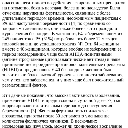
опасение негативного воздействия лекарственных препаратов
на потомство, боязнь передачи болезни по наследству. Были
отмечены нарушения фертильности, связанные с более
длительным периодом времени, необходимым пациенткам с
РА для наступления беременности [4] по сравнению со
здоровыми женщинами, они также более часто проходили
курс лечения бесплодия. В частности, 64 забеременевшим из
245 пациенток с РА (31%) потребовалось более 12 месяцев
половой жизни до успешного зачатия [4]. Эти 64 женщины
вместе с 40 женщинами, которые вообще не забеременели за
период исследований, чаще были АНЦА-позитивными
(антинейтрофильные цитоплазматические антитела) и чаще
принимали нестероидные противовоспалительные препараты
(НПВП) и преднизолон. У 40 бесплодных женщин был
значительно более высокий уровень активности заболевания,
чем у тех, кто забеременел, и у них чаще был положительный
ревматоидный фактор.
Эти данные показали, что высокая активность заболевания,
применение НПВП и преднизолона в суточной дозе >7,5 мг
коррелировали с длительным периодом до наступления
беременности [3]. Женская фертильность снижается с
возрастом, при этом после 30 лет заметно уменьшение
количества фолликулов яичников. В нескольких
исследованиях изучалось, может ли хроническое воспаление