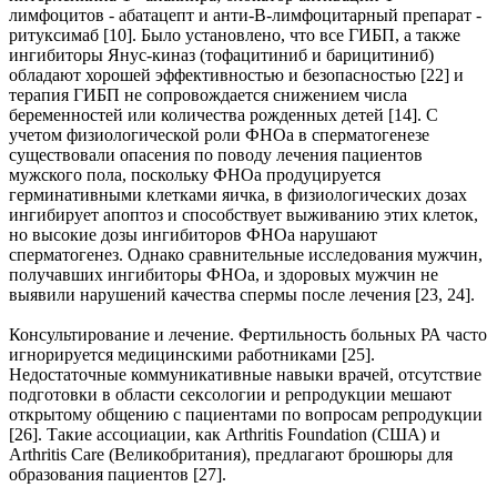
лимфоцитов - абатацепт и анти-В-лимфоцитарный препарат -
ритуксимаб [10]. Было установлено, что все ГИБП, а также
ингибиторы Янус-киназ (тофацитиниб и барицитиниб)
обладают хорошей эффективностью и безопасностью [22] и
терапия ГИБП не сопровождается снижением числа
беременностей или количества рожденных детей [14]. С
учетом физиологической роли ФНОа в сперматогенезе
существовали опасения по поводу лечения пациентов
мужского пола, поскольку ФНОа продуцируется
герминативными клетками яичка, в физиологических дозах
ингибирует апоптоз и способствует выживанию этих клеток,
но высокие дозы ингибиторов ФНОа нарушают
сперматогенез. Однако сравнительные исследования мужчин,
получавших ингибиторы ФНОа, и здоровых мужчин не
выявили нарушений качества спермы после лечения [23, 24].
Консультирование и лечение. Фертильность больных РА часто
игнорируется медицинскими работниками [25].
Недостаточные коммуникативные навыки врачей, отсутствие
подготовки в области сексологии и репродукции мешают
открытому общению с пациентами по вопросам репродукции
[26]. Такие ассоциации, как Arthritis Foundation (США) и
Arthritis Care (Великобритания), предлагают брошюры для
образования пациентов [27].