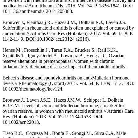
in women with rheumatoid arthritis: influence of disease activity and
medication // Ann. Rheum. Dis. 2015. Vol. 74. P. 1836-1841. DOI:
10.1136/annrheumdis-2014-205383.
Brouwer J., Fleurbaaij R., Hazes J.M., Dolhain R.J., Laven J.S.
Subfertility in rheumatoid arthritis is often unexplained or caused by
anovulation // Arthritis Care Res (Hoboken). 2017. Vol. 69. Is. 8. P.
1142-1149. DOI: 10.1002/ acr.23124 (2016).
Henes M., Froeschlin J., Taran F.A., Brucker S., Rall K.K.,
Xenitidis T., Igney-Oertel A., Lawrenz B., Henes J.C. Ovarian
reserve alterations in premenopausal women with chronic
inflammatory rheumatic diseases: impact of rheumatoid arthritis,
Behcet’s disease and spondyloarthritis on anti-Mullerian hormone
levels // Rheumatology (Oxford) 2015. Vol. 54. P. 1709-1712. DOI:
10.1093/rheumatology/kev124.
Brouwer J., Laven J.S.E., Hazes J.M.W., Schipper I., Dolhain
R.J.E.M. Levels of serum antiMullerian hormone, a marker for
ovarian reserve, in women with rheumatoid arthritis // Arthritis Care
Res. (Hoboken). 2013. Vol. 65. P. 1534-1538. DOI:
10.1002/acr.22013.
Tiseo B.C., Cocuzza M., Bonfa E., Srougi M., Silva C.A. Male