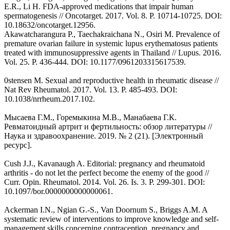
E.R., Li H. FDA-approved medications that impair human
spermatogenesis // Oncotarget. 2017. Vol. 8. P. 10714-10725. DOI:
10.18632/oncotarget.12956.
Akawatcharangura P., Taechakraichana N., Osiri M. Prevalence of
premature ovarian failure in systemic lupus erythematosus patients
treated with immunosuppressive agents in Thailand // Lupus. 2016.
Vol. 25. P. 436-444. DOI: 10.1177/0961203315617539.
0stensen M. Sexual and reproductive health in rheumatic disease //
Nat Rev Rheumatol. 2017. Vol. 13. P. 485-493. DOI:
10.1038/nrrheum.2017.102.
Мысаева Г.М., Горемыкина М.В., Манабаева Г.К.
Ревматоидный артрит и фертильность: обзор литературы //
Наука и здравоохранение. 2019. № 2 (21). [Электронный
ресурс].
Cush J.J., Kavanaugh A. Editorial: pregnancy and rheumatoid
arthritis - do not let the perfect become the enemy of the good //
Curr. Opin. Rheumatol. 2014. Vol. 26. Is. 3. P. 299-301. DOI:
10.1097/bor.0000000000000061.
Ackerman I.N., Ngian G.-S., Van Doornum S., Briggs A.M. A
systematic review of interventions to improve knowledge and self-
management skills concerning contraception, pregnancy and