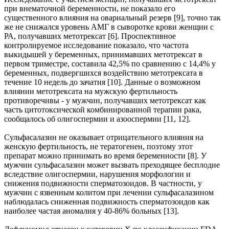
при внематочной беременности, не показало его
существенного влияния на овариальный резерв [9], точно так
же не снижался уровень АМГ в сыворотке крови женщин с
РА, получавших метотрексат [6]. Проспективное
контролируемое исследование показало, что частота
выкидышей у беременных, принимавших метотрексат в
первом триместре, составила 42,5% по сравнению с 14,4% у
беременных, подвергшихся воздействию метотрексата в
течение 10 недель до зачатия [10]. Данные о возможном
влиянии метотрексата на мужскую фертильность
противоречивы - у мужчин, получавших метотрексат как
часть цитотоксической комбинированной терапии рака,
сообщалось об олигоспермии и азооспермии [11, 12].
Сульфасалазин не оказывает отрицательного влияния на
женскую фертильность, не тератогенен, поэтому этот
препарат можно принимать во время беременности [8]. У
мужчин сульфасалазин может вызвать преходящее бесплодие
вследствие олигоспермии, нарушения морфологии и
снижения подвижности сперматозоидов. В частности, у
мужчин с язвенным колитом при лечении сульфасалазином
наблюдалась сниженная подвижность сперматозоидов как
наиболее частая аномалия у 40-86% больных [13].