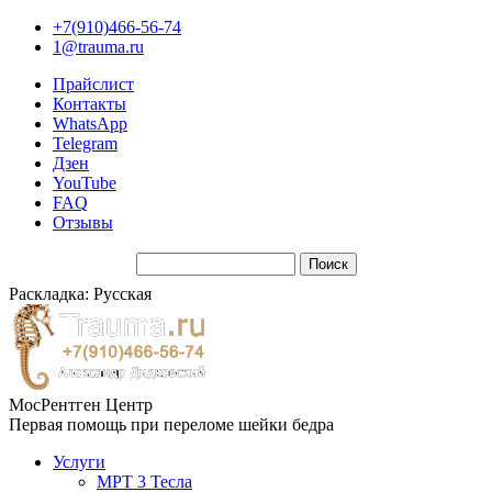
+7(910)466-56-74
1@trauma.ru
Прайслист
Контакты
WhatsApp
Telegram
Дзен
YouTube
FAQ
Отзывы
Раскладка: Русская
МосРентген Центр
Первая помощь при переломе шейки бедра
Услуги
МРТ 3 Тесла