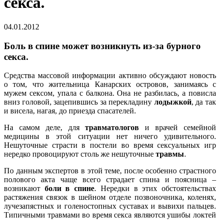
секса.
04.01.2012
Боль в спине может возникнуть из-за бурного
секса.
Средства массовой информации активно обсуждают новость
о том, что жительница Канарских островов, занимаясь с
мужем сексом, упала с балкона. Она не разбилась, а повисла
вниз головой, зацепившись за перекладину
лодыжкой
, да так
и висела, нагая, до приезда спасателей.
На самом деле, для
травматологов
и врачей семейной
медицины в этой ситуации нет ничего удивительного.
Нешуточные страсти в постели во время сексуальных игр
нередко провоцируют столь же нешуточные
травмы
.
По данным экспертов в этой теме, после особенно страстного
полового акта чаще всего страдает спина и поясница –
возникают
боли в спине
. Нередки в этих обстоятельствах
растяжения связок в шейном отделе позвоночника, коленях,
лучезапястных и голеностопных суставах и вывихи пальцев.
Типичными травмами во время секса являются ушибы локтей