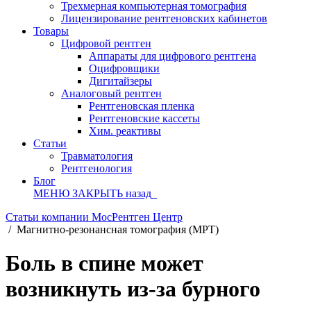
Трехмерная компьютерная томография
Лицензирование рентгеновских кабинетов
Товары
Цифровой рентген
Аппараты для цифрового рентгена
Оцифровщики
Дигитайзеры
Аналоговый рентген
Рентгеновская пленка
Рентгеновские кассеты
Хим. реактивы
Статьи
Травматология
Рентгенология
Блог
МЕНЮ
ЗАКРЫТЬ
назад
Статьи компании МосРентген Центр
/
Магнитно-резонансная томография (МРТ)
Боль в спине может
возникнуть из-за бурного