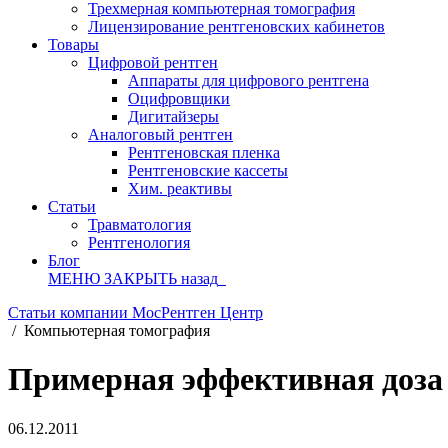
Трехмерная компьютерная томография
Лицензирование рентгеновских кабинетов
Товары
Цифровой рентген
Аппараты для цифрового рентгена
Оцифровщики
Дигитайзеры
Аналоговый рентген
Рентгеновская пленка
Рентгеновские кассеты
Хим. реактивы
Статьи
Травматология
Рентгенология
Блог
МЕНЮ
ЗАКРЫТЬ
назад
Статьи компании МосРентген Центр
/
Компьютерная томография
Примерная эффективная доза 
06.12.2011