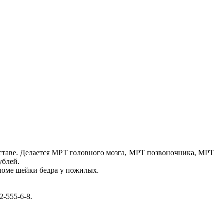
уставе. Делается МРТ головного мозга, МРТ позвоночника, МРТ
ублей.
еломе шейки бедра у пожилых.
2-555-6-8
.