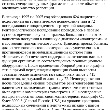
степень смещения крупных фрагментов, а также объективно
оценивать качество репозиции.
В период с 1995 по 2005 год обследовано 624 пациента с
подозрением на травматическое повреждение таза и 72
пострадавших с повреждением вертлужной впадины.
Рентгенологическое исследование проводилось в первые
сутки со времени получения травмы. Большинство из этих
пациентов поступили в клинику с диагнозом «политравма» и
в состоянии травматического шока. Транспортировка больных
для рентгенологического исследования осуществлялась в
противошоковом иммобилизационном костюме типа
«Каштан», с обеспечением поддержания жизненно важных
функций организма на соответствующем реанимационном
оборудовании. После проведения обзорной рентгенографии
таза в прямой переднезадней проекции были выявлены
травматические изменения таза различных типов у 415
пациентов, вертлужной впадины - у 72. Непосредственно
после проведения оценки результатов рентгенографии таза
пациентам с выявленными травматическими изменениями
была сделана компьютерная томография. КТ исследование
осуществлялось на пошаговом компьютерном томографе СТ
Sytec 3000 S (General Electric, USA) на уровнях крестцово-
подвздошных сочленений и вертлужных впадин с шагом
томографа и толщиной среза 5 мм. Из имеющихся программ