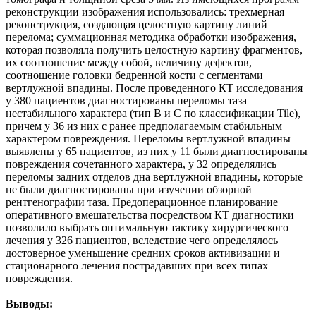
реконструкции изображения использовались: трехмерная
реконструкция, создающая целостную картину линий
перелома; суммационная методика обработки изображения,
которая позволяла получить целостную картину фрагментов,
их соотношение между собой, величину дефектов,
соотношение головки бедренной кости с сегментами
вертлужной впадины. После проведенного КТ исследования
у 380 пациентов диагностированы переломы таза
нестабильного характера (тип В и С по классификации Tile),
причем у 36 из них с ранее предполагаемым стабильным
характером повреждения. Переломы вертлужной впадины
выявлены у 65 пациентов, из них у 11 были диагностированы
повреждения сочетанного характера, у 32 определялись
переломы задних отделов дна вертлужной впадины, которые
не были диагностированы при изучении обзорной
рентгенографии таза. Предоперационное планирование
оперативного вмешательства посредством КТ диагностики
позволило выбрать оптимальную тактику хирургического
лечения у 326 пациентов, вследствие чего определялось
достоверное уменьшение средних сроков активизации и
стационарного лечения пострадавших при всех типах
повреждения.
Выводы: