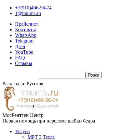
+7(910)466-56-74
1@trauma.ru
Прайслист
Контакты
WhatsApp
Telegram
Дзен
YouTube
FAQ
Отзывы
Раскладка: Русская
МосРентген Центр
Первая помощь при переломе шейки бедра
Услуги
МРТ 3 Тесла