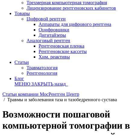
Трехмерная компьютерная томография
Лицензирование рентгеновских кабинетов
Товары
Цифровой рентген
Аппараты для цифрового рентгена
Оцифровщики
Дигитайзеры
Аналоговый рентген
Рентгеновская пленка
Рентгеновские кассеты
Хим. реактивы
Статьи
Травматология
Рентгенология
Блог
МЕНЮ
ЗАКРЫТЬ
назад
Статьи компании МосРентген Центр
/
Травмы и заболевания таза и тазобедренного сустава
Возможности пошаговой
компьютерной томографии в