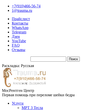
+7(910)466-56-74
1@trauma.ru
Прайслист
Контакты
WhatsApp
Telegram
Дзен
YouTube
FAQ
Отзывы
Раскладка: Русская
МосРентген Центр
Первая помощь при переломе шейки бедра
Услуги
МРТ 3 Тесла