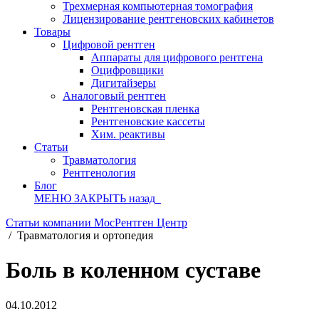
Трехмерная компьютерная томография
Лицензирование рентгеновских кабинетов
Товары
Цифровой рентген
Аппараты для цифрового рентгена
Оцифровщики
Дигитайзеры
Аналоговый рентген
Рентгеновская пленка
Рентгеновские кассеты
Хим. реактивы
Статьи
Травматология
Рентгенология
Блог
МЕНЮ
ЗАКРЫТЬ
назад
Статьи компании МосРентген Центр
/
Травматология и ортопедия
Боль в коленном суставе
04.10.2012