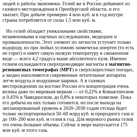
людей и работы экономики. Гелий же в России добывают из
газового месторождения в Оренбургской области, и его
хватает. При добыче примерно 4 млн куб. м в год внутри
страны потребляется от силы 1,5 млн куб. м.
Но гелий обладает уникальными свойствами,
незаменимыми в научных исследованиях, медицине и
промышленности. Этот элемент по легкости уступает только
водороду, но при любых условиях химически инертен (то есть
не горит) и имеет самую низкую температуру в сжиженном
виде — всего 4,2 градуса выше абсолютного нуля. Именно
гелием охлаждаются сверхпроводящие магниты в
магнитно-
резонансных томографах
(
МРТ
) и сверхскоростных поездах,
а заодно наполняются современные летательные аппараты
легче воздуха и воздушные шарики. А в газовых
месторождениях на востоке России его концентрация очень
велика даже по мировым меркам — от 0,22% в Ковыктинском
и 0,45% в Чаяндинском, до 0,8% в некоторых помельче. Пока
его добыча на них только готовится, но после выхода на
запланированный уровень к 2020–2030 годам отсюда будет
только экспортироваться 50–60 млрд куб. м природного газа и
до 100–200 млн куб. м гелия в год. Для мирового рынка гелия
это очень большие объемы. Сейчас в мире выпускается 175
млн куб. м этого газа.