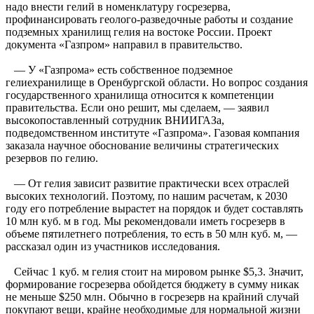
надо внести гелий в номенклатуру госрезерва,
профинансировать геолого-разведочные работы и создание
подземных хранилищ гелия на востоке России. Проект
документа «Газпром» направил в правительство.
— У «Газпрома» есть собственное подземное
гелиехранилище в Оренбургской области. Но вопрос создания
государственного хранилища относится к компетенции
правительства. Если оно решит, мы сделаем, — заявил
высокопоставленный сотрудник ВНИИГАЗа,
подведомственном институте «Газпрома». Газовая компания
заказала научное обоснование величины стратегических
резервов по гелию.
— От гелия зависит развитие практически всех отраслей
высоких технологий. Поэтому, по нашим расчетам, к 2030
году его потребление вырастет на порядок и будет составлять
10 млн куб. м в год. Мы рекомендовали иметь госрезерв в
объеме пятилетнего потребления, то есть в 50 млн куб. м, —
рассказал один из участников исследования.
Сейчас 1 куб. м гелия стоит на мировом рынке $5,3. Значит,
формирование госрезерва обойдется бюджету в сумму никак
не меньше $250 млн. Обычно в госрезерв на крайний случай
покупают вещи, крайне необходимые для нормальной жизни