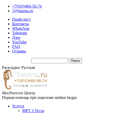
+7(910)466-56-74
1@trauma.ru
Прайслист
Контакты
WhatsApp
Telegram
Дзен
YouTube
FAQ
Отзывы
Раскладка: Русская
МосРентген Центр
Первая помощь при переломе шейки бедра
Услуги
МРТ 3 Тесла