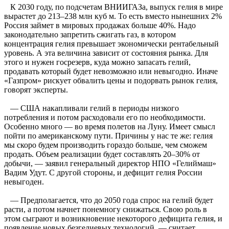
К 2030 году, по подсчетам ВНИИГАЗа, выпуск гелия в мире
вырастет до 213–238 млн куб м. То есть вместо нынешних 2%
Россия займет в мировых продажах больше 40%. Надо
законодательно запретить сжигать газ, в котором
концентрация гелия превышает экономически рентабельный
уровень. А эта величина зависит от состояния рынка. Для
этого и нужен госрезерв, куда можно запасать гелий,
продавать который будет невозможно или невыгодно. Иначе
«Газпром» рискует обвалить цены и подорвать рынок гелия,
говорят эксперты.
— США накапливали гелий в периоды низкого
потребления и потом расходовали его по необходимости.
Особенно много — во время полетов на Луну. Имеет смысл
пойти по американскому пути. Причины у нас те же: гелия
мы скоро будем производить гораздо больше, чем сможем
продать. Объем реализации будет составлять 20–30% от
добычи, — заявил генеральный директор НПО «Гелиймаш»
Вадим Удут. С другой стороны, и дефицит гелия России
невыгоден.
— Предполагается, что до 2050 года спрос на гелий будет
расти, а потом начнет понемногу снижаться. Свою роль в
этом сыграют и возникновение некоторого дефицита гелия, и
появление новых безгелиевых технологий, — считает