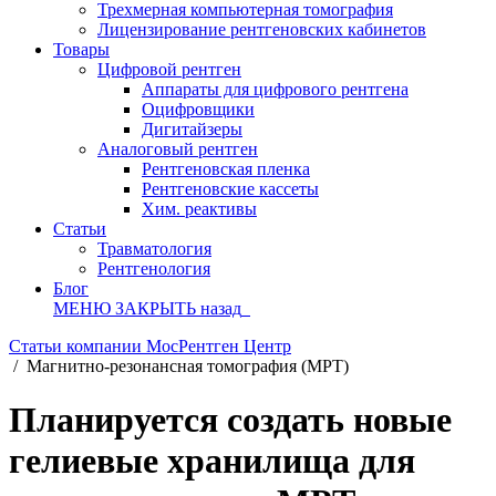
Трехмерная компьютерная томография
Лицензирование рентгеновских кабинетов
Товары
Цифровой рентген
Аппараты для цифрового рентгена
Оцифровщики
Дигитайзеры
Аналоговый рентген
Рентгеновская пленка
Рентгеновские кассеты
Хим. реактивы
Статьи
Травматология
Рентгенология
Блог
МЕНЮ
ЗАКРЫТЬ
назад
Статьи компании МосРентген Центр
/
Магнитно-резонансная томография (МРТ)
Планируется создать новые
гелиевые хранилища для