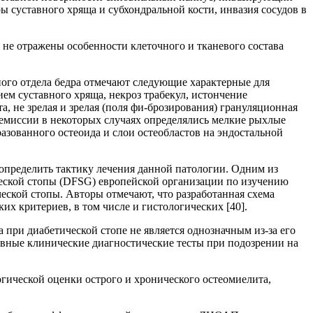
 суставного хряща и субхондральной кости, инвазия сосудов в
 не отражены особенности клеточного и тканевого состава
ьного отдела бедра отмечают следующие характерные для
ем суставного хряща, некроз трабекул, истончение
, не зрелая и зрелая (поля фи-брозирования) грануляционная
ремиссии в некоторых случаях определялись мелкие рыхлые
азованного остеоида и слои остеобластов на эндостальной
определить тактику лечения данной патологии. Одним из
ческой стопы (DFSG) европейской организации по изучению
еской стопы. Авторы отмечают, что разработанная схема
х критериев, в том числе и гистологических [40].
та при диабетической стопе не является однозначным из-за его
овные клинические диагностические тесты при подозрении на
огической оценки острого и хронического остеомиелита,