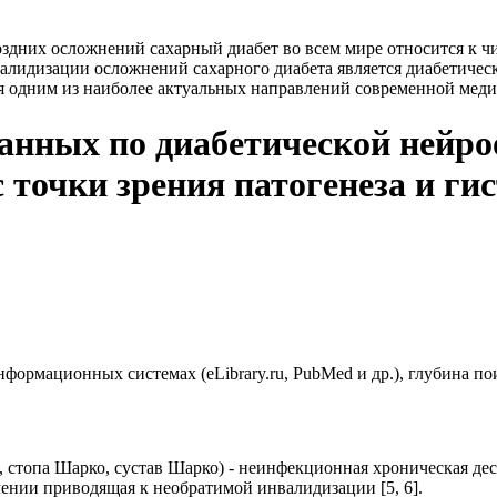
оздних осложнений сахарный диабет во всем мире относится к 
алидизации осложнений сахарного диабета является диабетическ
я одним из наиболее актуальных направлений современной меди
анных по диабетической нейро
 точки зрения патогенеза и ги
ормационных системах (eLibrary.ru, PubMed и др.), глубина пои
, стопа Шарко, сустав Шарко) - неинфекционная хроническая де
ении приводящая к необратимой инвалидизации [5, 6].