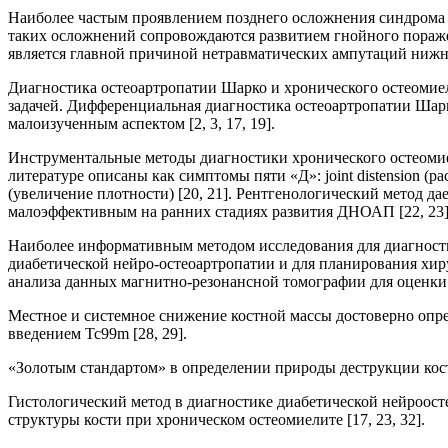
Наиболее частым проявлением позднего осложнения синдрома 
таких осложнений сопровождаются развитием гнойного пораже
является главной причиной нетравматических ампутаций нижни
Диагностика остеоартропатии Шарко и хронического остеоми
задачей. Дифференциальная диагностика остеоартропатии Шар
малоизученным аспектом [2, 3, 17, 19].
Инструментальные методы диагностики хронического остеоми
литературе описаны как симптомы пяти «Д»: joint distension (раст
(увеличение плотности) [20, 21]. Рентгенологический метод да
малоэффективным на ранних стадиях развития ДНОАП [22, 23]
Наиболее информативным методом исследования для диагности
диабетической нейро-остеоартропатии и для планирования хир
анализа данных магнитно-резонансной томографии для оценки 
Местное и системное снижение костной массы достоверно опре
введением Tc99m [28, 29].
«Золотым стандартом» в определении природы деструкции костн
Гистологический метод в диагностике диабетической нейроост
структуры кости при хроническом остеомиелите [17, 23, 32].