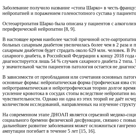
Заболевание получило название «стопа Шарко» в честь францу
нейропатией и поражением голеностопного сустава у пациенто
Остеоартропатия Шарко была описана у пациентов с алкоголиз
периферической нейропатии [8, 9].
В настоящее время наиболее частой причиной осте-оартропатии
больных сахарным диабетом увеличилась более чем в 2 раза и 
сахарным диабетом будет страдать около 629 млн. человек. В 
сахарного диабета, в Российской Федерации к концу 2018 года
диагностируется лишь 54 % случаев сахарного диабета 2 типа. 
у значительной части пациентов патология остается не диагно
В зависимости от преобладания или сочетания основных патог
основные формы: нейропатическая форма (трофическая язва ст
нейротравматическая и нейротрофическая теории долгое время
усиление кровотока в сосудах стопы вследствие нейропатии в
чувствительности. Однако ни одна из этих теорий не даёт исч
количеством исследований, направленных на изучение структ
На современном этапе ДНОАП является серьезной медико-социа
социального бремени физической дисфункции, связано с повыш
дальнейшее развитие заболевания может осложниться гангрено
ампутации погибает в течение 5 лет [15, 16].