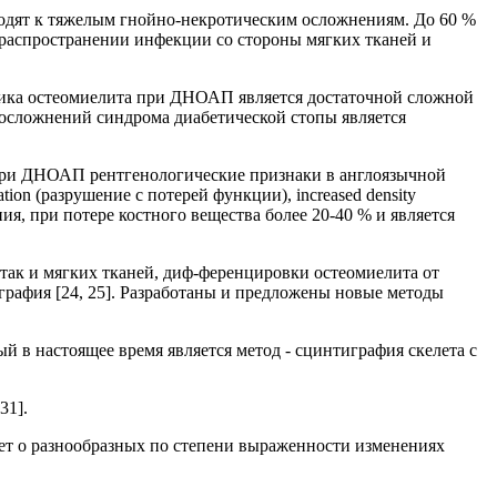
водят к тяжелым гнойно-некротическим осложнениям. До 60 %
 распространении инфекции со стороны мягких тканей и
тика остеомиелита при ДНОАП является достаточной сложной
 осложнений синдрома диабетической стопы является
 При ДНОАП рентгенологические признаки в англоязычной
ation (разрушение с потерей функции), increased density
ия, при потере костного вещества более 20-40 % и является
так и мягких тканей, диф-ференцировки остеомиелита от
графия [24, 25]. Разработаны и предложены новые методы
 в настоящее время является метод - сцинтиграфия скелета с
31].
ует о разнообразных по степени выраженности изменениях