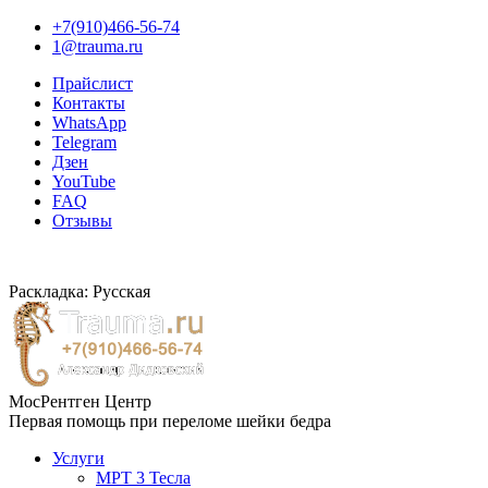
+7(910)466-56-74
1@trauma.ru
Прайслист
Контакты
WhatsApp
Telegram
Дзен
YouTube
FAQ
Отзывы
Раскладка: Русская
МосРентген Центр
Первая помощь при переломе шейки бедра
Услуги
МРТ 3 Тесла