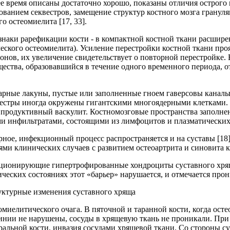
 время описаны достаточно хорошо, показаны отличия острого 
зованием секвестров, замещение структур костного мозга грану
 остеомиелита [17, 33].
ки рарефикации кости - в компактной костной ткани расширени
ческого остеомиелита). Усиление перестройки костной ткани про
нов, их увеличение свидетельствует о повторной перестройке. 
ества, образовавшийся в течение одного временного периода, от
рные лакуны, пустые или заполненные гноем гаверсовы каналы 
вестры иногда окружены гигантскими многоядерными клетками. 
 продуктивный васкулит. Костномозговые пространства заполне
и инфильтратами, состоящими из лимфоцитов и плазматических 
ное, инфекционный процесс распространяется и на суставы [18
и клинических случаев с развитием остеоартрита и синовита кр
кционирующие гипертрофированные хондроциты суставного хря
еских состояниях этот «барьер» нарушается, и отмечается прон
руктурные изменения суставного хряща
миелитического очага. В пяточной и таранной кости, когда ост
инии не нарушены, сосуды в хрящевую ткань не проникали. При
альной кости, инвазия сосудами хрящевой ткани. Со стороны 