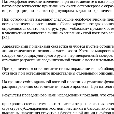
Патоморфологические изменения при остеомиелите в настоящее
патоморфологические признаки как очаги остеонекроза с обра
инфильтрации, позволяют сформулировать диагноз хронического
При остеомиелите выделяют следующие морфологические призна
остеокластическое рассасывание (более характерное для хрони
определяются остаточные структуры - «обломки» прежних остео
в увеличении количества линий склеивания - слой костного вещ
[34].
Характерными признаками секвестра являются пустые остецита
линии отделения от основной массы кости. Костные микросек
сосудов микроциркуляторного русла, периневральный склероз,
отмечают разрастание соединительной ткани с воспалительным
При хроническом остеомиелите стопы поражение тканей обшир
суставов при остеомиелите представлены отдельными описаниям
На границе субхондральной костной пластинки усиленно фун
распространению остеомиелитического процесса. При патологич
Результаты проведенного нами исследования показали, что ст
при хроническом остеомиелите зависели от расположения остео
структура субхондральной костной пластинки и базофильной л
выявлены нарушения структуры базофильной линии и субхондр