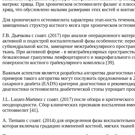
матрикс хряща. При хроническом остеомиелите фаланг и плюсн
хрящ, что обусловлено малыми размерами этих костей и контак
Для хронического остеомиелита характерна этап-ность течения
замещенных структур костного мозга при хроническом остеомие
Г.В. Дьячкова с соавт. (2017) при анализе операционного мат
активной и подострой воспалительной фазы особенности: перес
субхондральной кости, замещение межтрабекулярного пространс
ткань. При активной форме - в межтрабекулярных пространств
безказеозные гранулемы лимфоцитарного и макрофагального сос
поверхности костного трабекулярного комплекса [39].
Важным аспектом является разработка алгоритма диагностики 
примеров такого алгоритма могут послужить предложенные в 
сахарного диабета (EADS) критерии диагностики и рекомендац
диагностики остеомиелита диабетической стопы упрощает проце
J.L. Lazaro-Martmez с соавт. (2017) после обзора и критическо
неоднородности. Сбор клинических признаков воспаления вмес
остеомиелит [41].
A. Tiemann с соавт. (2014) для определения фазы воспалитель
которая включала градацию изменений костной, мягких тканей и