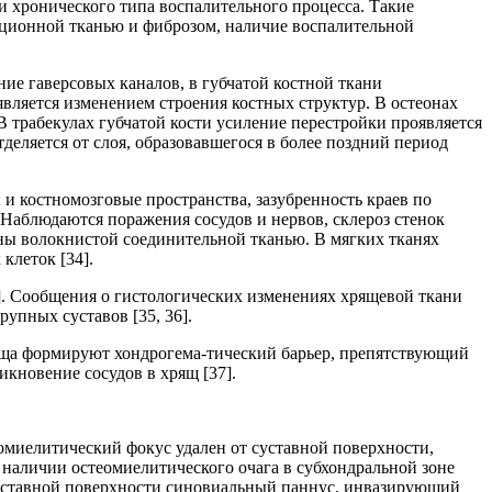
и хронического типа воспалительного процесса. Такие
ляционной тканью и фиброзом, наличие воспалительной
е гаверсовых каналов, в губчатой костной ткани
является изменением строения костных структур. В остеонах
В трабекулах губчатой кости усиление перестройки проявляется
деляется от слоя, образовавшегося в более поздний период
и костномозговые пространства, зазубренность краев по
Наблюдаются поражения сосудов и нервов, склероз стенок
ны волокнистой соединительной тканью. В мягких тканях
клеток [34].
]. Сообщения о гистологических изменениях хрящевой ткани
упных суставов [35, 36].
ща формируют хондрогема-тический барьер, препятствующий
икновение сосудов в хрящ [37].
еомиелитический фокус удален от суставной поверхности,
 наличии остеомиелитического очага в субхондральной зоне
суставной поверхности синовиальный паннус, инвазирующий