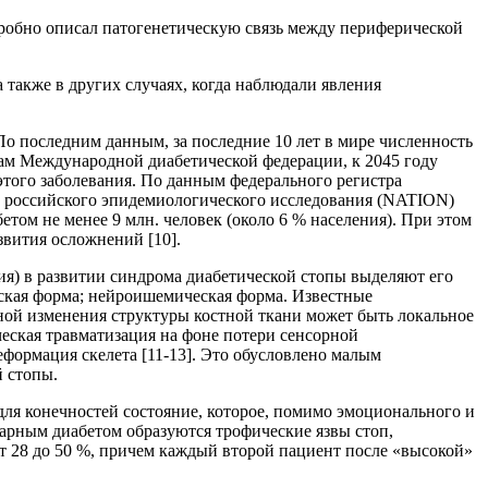
дробно описал патогенетическую связь между периферической
также в других случаях, когда наблюдали явления
По последним данным, за последние 10 лет в мире численность
озам Международной диабетической федерации, к 2045 году
этого заболевания. По данным федерального регистра
там российского эпидемиологического исследования (NATION)
етом не менее 9 млн. человек (около 6 % населения). При этом
звития осложнений [10].
ия) в развитии синдрома диабетической стопы выделяют его
еская форма; нейроишемическая форма. Известные
ной изменения структуры костной ткани может быть локальное
ческая травматизация на фоне потери сенсорной
еформация скелета [11-13]. Это обусловлено малым
 стопы.
ля конечностей состояние, которое, помимо эмоционального и
арным диабетом образуются трофические язвы стоп,
т 28 до 50 %, причем каждый второй пациент после «высокой»