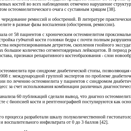
евых костей во всех наблюдениях отмечено нарушение структуры
том остеомиелитического очага с суставным хрящом [38].
, чередование ремиссий и обострений. В литературе практически
лите в разные фазы воспаления (обострения, ремиссии).
ериала от 58 пациентов с хроническим остеомиелитом проксимал
тройка губчатой кости головки бедра с почти полным разрушени
тва некротизированным детритом, скопления гнойного экссудата
ах большое количество сегментоядерных лейкоцитов. В период 
тава, признаки репаративного костеобразования - слои новообр
остеомиелита при синдроме диабетической стопы, позволяющая 
2008 г. международной группой экспертов по проблеме диабети
ии по лечению остеомиелита у пациентов с синдромом диабетич
сс за счет использования комбинации различных диагностически
го анализа 60 публикаций сделали вывод, что диагноз остеомиели
те с биопсией кости и рентгенографией постулируются как осн
ного процесса разработали шкалу полуколичественной гистопатол
 воспалительного инфильтрата от 0 до 3 баллов [42].