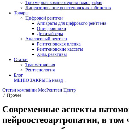
Трехмерная компьютерная томография
Лицензирование рентгеновских кабинетов
Товары
Цифровой рентген
Аппараты для цифрового рентгена
Оцифровщики
Дигитайзеры
Аналоговый рентген
Рентгеновская пленка
Рентгеновские кассеты
Хим. реактивы
Статьи
Травматология
Рентгенология
Блог
МЕНЮ
ЗАКРЫТЬ
назад
Статьи компании МосРентген Центр
/
Прочее
Современные аспекты патомо
нейроостеоартропатии, в том 