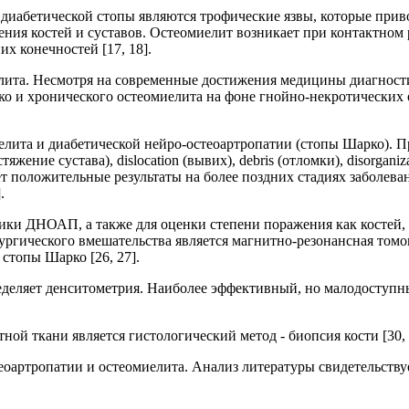
диабетической стопы являются трофические язвы, которые при
ния костей и суставов. Остеомиелит возникает при контактном
х конечностей [17, 18].
елита. Несмотря на современные достижения медицины диагнос
ко и хронического остеомиелита на фоне гнойно-некротических
елита и диабетической нейро-остеоартропатии (стопы Шарко).
яжение сустава), dislocation (вывих), debris (отломки), disorganiz
ет положительные результаты на более поздних стадиях заболеван
.
ки ДНОАП, а также для оценки степени поражения как костей, 
ургического вмешательства является магнитно-резонансная томо
стопы Шарко [26, 27].
деляет денситометрия. Наиболее эффективный, но малодоступный
ой ткани является гистологический метод - биопсия кости [30, 
еоартропатии и остеомиелита. Анализ литературы свидетельств