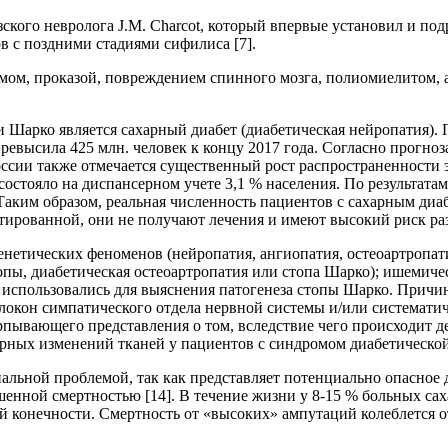
зского невролога J.M. Charcot, который впервые установил и по
в с поздними стадиями сифилиса [7].
мом, проказой, повреждением спинного мозга, полиомиелитом, а 
 Шарко является сахарный диабет (диабетическая нейропатия). 
превысила 425 млн. человек к концу 2017 года. Согласно прогн
России также отмечается существенный рост распространенности 
 состояло на диспансерном учете 3,1 % населения. По результа
Таким образом, реальная численность пациентов с сахарным диаб
стированной, они не получают лечения и имеют высокий риск ра
енетических феноменов (нейропатия, ангиопатия, остеоартропат
опы, диабетическая остеоартропатия или стопа Шарко); ишемич
 использовались для выяснения патогенеза стопы Шарко. Причи
олокон симпатического отдела нервной системы и/или системати
ерпывающего представления о том, вследствие чего происходит д
урных изменений тканей у пациентов с синдромом диабетической
льной проблемой, так как представляет потенциально опасное д
енной смертностью [14]. В течение жизни у 8-15 % больных сах
й конечности. Смертность от «высоких» ампутаций колеблется о