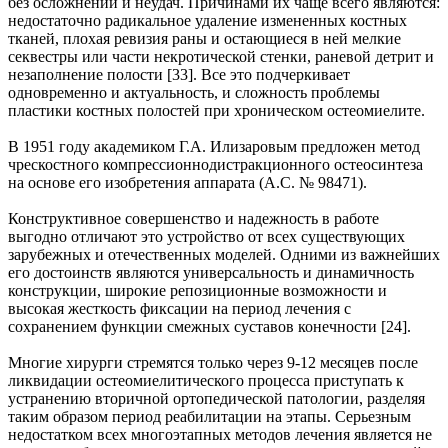
без осложнений и неудач. Причинами их чаще всего являются:
недостаточно радикальное удаление измененных костных
тканей, плохая ревизия раны и остающиеся в ней мелкие
секвестры или части некротической стенки, раневой детрит и
незаполнение полости [33]. Все это подчеркивает
одновременно и актуальность, и сложность проблемы
пластики костных полостей при хроническом остеомиелите.
В 1951 году академиком Г.А. Илизаровым предложен метод
чрескостного компрессионнодистракционного остеосинтеза
на основе его изобретения аппарата (А.С. № 98471).
Конструктивное совершенство и надежность в работе
выгодно отличают это устройство от всех существующих
зарубежных и отечественных моделей. Одними из важнейших
его достоинств являются универсальность и динамичность
конструкции, широкие репозиционные возможности и
высокая жесткость фиксации на период лечения с
сохранением функции смежных суставов конечности [24].
Многие хирурги стремятся только через 9-12 месяцев после
ликвидации остеомиелитического процесса приступать к
устранению вторичной ортопедической патологии, разделяя
таким образом период реабилитации на этапы. Серьезным
недостатком всех многоэтапных методов лечения является не