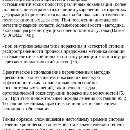
остеомиелитических полостях различных локализаций (более
половины диаметра кости), наличии укорочения и вторичных
деформаций применяются варианты билокального замещения
пострезекционных дефектов. При поражении дистальной
метаэпифизарной области большеберцовой кости - методика,
включающая реконструкцию голеностопного сустава (Патент
№ 2049441 РФ);
- при внутриканальном типе поражения и четвертой степени
распространенности процесса предложена методика санации
остеомиелитической полости по типу резекции кости изнутри
через костнопластический доступ [35].
Практическое использование перечисленных методик
чрескостного остеосинтеза показало их высокую
эффективность как в плане подавления гнойно-
воспалительных явлений, так и решение задач
ортопедической реконструкции пораженных конечностей [5,
36]. При этом положительные исходы лечения составили 95,2
% с одновременным, практически полным исключением
рецидивов заболевания.
Таким образом, сложившаяся к настоящему времени система
лечения хронического остеомиелита в значительной степени
патогенетически обоснована и предусматривает