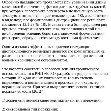
Особенно наглядно это проявляется при уравнивании длины
конечностей и лечении дефектов длинных трубчатых костей,
при которых перестройка регенерата в полноценную кость
зачастую затягивается на длительное время [18], а осложнения
в виде позднего формирования дистракционного регенерата
составляют 12,1-28 % [18]. В связи с этим был предложен ряд
приемов стимуляции остеогенеза, позволяющих в той или
иной степени успешно бороться с задержкой формирования
регенерата, образующегося между костными фрагментами.
Одним из таких эффективных приемов стимуляции
дистракционного регенерата является его компактизация на
различных этапах остеосинтеза, в том числе и при лечении
больных хроническим остеомиелитом.
Что касается собственно способов лечения хронического
остеомиелита, то в РНЦ «ВТО» разработан ряд оригинальных
методик. Каждая из них учитывает не только степень
выраженности воспалительного процесса, но и характер
поражения кости. При этом выделяют пять основных типов
поражения кости [26, 27]:
1) локальный периостально-кортикальный тип поражения;
2) секторальный тип поражения;