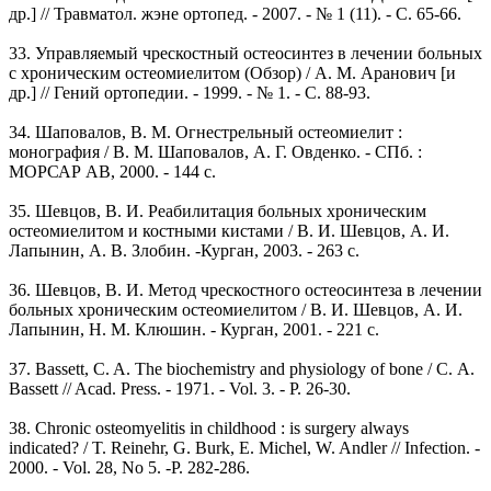
др.] // Травматол. жэне ортопед. - 2007. - № 1 (11). - C. 65-66.
33. Управляемый чрескостный остеосинтез в лечении больных
с хроническим остеомиелитом (Обзор) / А. М. Аранович [и
др.] // Гений ортопедии. - 1999. - № 1. - С. 88-93.
34. Шаповалов, В. М. Огнестрельный остеомиелит :
монография / В. М. Шаповалов, А. Г. Овденко. - СПб. :
МОРСАР АВ, 2000. - 144 с.
35. Шевцов, В. И. Реабилитация больных хроническим
остеомиелитом и костными кистами / В. И. Шевцов, А. И.
Лапынин, А. В. Злобин. -Курган, 2003. - 263 с.
36. Шевцов, В. И. Метод чрескостного остеосинтеза в лечении
больных хроническим остеомиелитом / В. И. Шевцов, А. И.
Лапынин, Н. М. Клюшин. - Курган, 2001. - 221 с.
37. Bassett, C. A. The biochemistry and physiology of bone / С. А.
Bassett // Acad. Press. - 1971. - Vol. 3. - P. 26-30.
38. Chronic osteomyelitis in childhood : is surgery always
indicated? / T. Reinehr, G. Burk, E. Michel, W. Andler // Infection. -
2000. - Vol. 28, No 5. -P. 282-286.