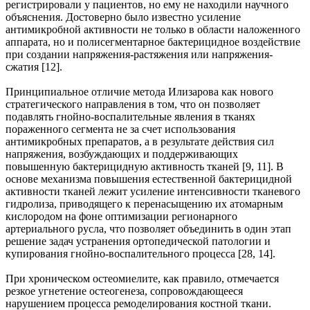
регистрировали у пациентов, но ему не находили научного
объяснения. Достоверно было известно усиление
антимикробной активности не только в области наложенного
аппарата, но и полисегментарное бактерицидное воздействие
при создании напряжения-растяжения или напряжения-
сжатия [12].
Принципиальное отличие метода Илизарова как нового
стратегического направления в том, что он позволяет
подавлять гнойно-воспалительные явления в тканях
пораженного сегмента не за счет использования
антимикробных препаратов, а в результате действия сил
напряжения, возбуждающих и поддерживающих
повышенную бактерицидную активность тканей [9, 11]. В
основе механизма повышения естественной бактерицидной
активности тканей лежит усиление интенсивности тканевого
гидролиза, приводящего к перенасыщению их атомарным
кислородом на фоне оптимизации регионарного
артериального русла, что позволяет объединить в один этап
решение задач устранения ортопедической патологии и
купирования гнойно-воспалительного процесса [28, 14].
При хроническом остеомиелите, как правило, отмечается
резкое угнетение остеогенеза, сопровождающееся
нарушением процесса ремоделирования костной ткани.