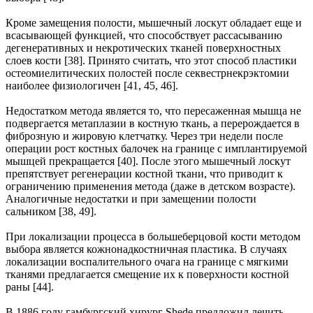
Кроме замещения полости, мышечный лоскут обладает еще и
всасывающей функцией, что способствует рассасыванию
дегенеративных и некротических тканей поверхностных
слоев кости [38]. Принято считать, что этот способ пластики
остеомиелитических полостей после секвестрнекрэктомии
наиболее физиологичен [41, 45, 46].
Недостатком метода является то, что пересаженная мышца не
подвергается метаплазии в костную ткань, а перерождается в
фиброзную и жировую клетчатку. Через три недели после
операции рост костных балочек на границе с имплантируемой
мышцей прекращается [40]. После этого мышечный лоскут
препятствует регенерации костной ткани, что приводит к
ограничению применения метода (даже в детском возрасте).
Аналогичные недостатки и при замещении полости
сальником [38, 49].
При локализации процесса в большеберцовой кости методом
выбора является кожнонадкостничная пластика. В случаях
локализации воспалительного очага на границе с мягкими
тканями предлагается смещение их к поверхности костной
раны [44].
В 1886 году гамбургский хирург Shede предложил лечить