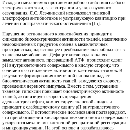
Исходя из механизмов противомикробного действия слабого
электрического тока, лазеротерапии и ультразвукового
озвучивания, Я.С. Лез-винский использовал тканевой
электрофорез антибиотиков и ультразвуковую кавитацию при
лечении посттравматического остеомиелита [15].
Нарушение регионарного кровоснабжения приводит к
снижению биоэлектрической активности тканей, накоплению
недоокисленных продуктов обмена в межклеточных
пространствах, нарастающее преобладание анаэробных фаз в
тканевом метаболизме. Дефицит кислорода в тканях
замедляет активность превращений АТФ, происходит сдвиг
рН внутриклеточного содержимого в кислую сторону, что
сочетается со снижением активности клеточных энзимов. В
результате формирования клеточной гипоксии падает
биоэлектрическая активность тканей, замедляется скорость
проведения нервного импульса. Вместе с тем, устранение
тканевой гипоксии повышает биоэлектрическую активность
тканей, активизирует скорость превращения
аденозинтрифосфата, компенсирует тканевой ацидоз и
приводит к слабощелочному сдвигу рН внутриклеточного
содержимого. Г истологические исследования подтверждают,
что при обогащении кислородом межклеточного содержимого
ускоряются механизмы клеточной репаративной регенерации
и микроциркуляции. На этой основе и разрабатывалось