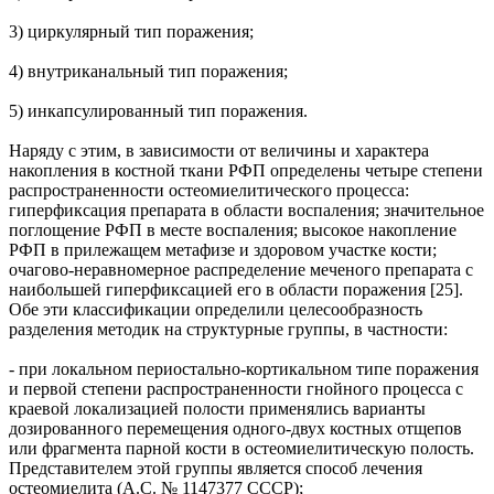
3) циркулярный тип поражения;
4) внутриканальный тип поражения;
5) инкапсулированный тип поражения.
Наряду с этим, в зависимости от величины и характера
накопления в костной ткани РФП определены четыре степени
распространенности остеомиелитического процесса:
гиперфиксация препарата в области воспаления; значительное
поглощение РФП в месте воспаления; высокое накопление
РФП в прилежащем метафизе и здоровом участке кости;
очагово-неравномерное распределение меченого препарата с
наибольшей гиперфиксацией его в области поражения [25].
Обе эти классификации определили целесообразность
разделения методик на структурные группы, в частности:
- при локальном периостально-кортикальном типе поражения
и первой степени распространенности гнойного процесса с
краевой локализацией полости применялись варианты
дозированного перемещения одного-двух костных отщепов
или фрагмента парной кости в остеомиелитическую полость.
Представителем этой группы является способ лечения
остеомиелита (А.С. № 1147377 СССР);