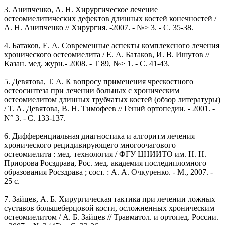
3. Анипченко, А. Н. Хирургическое лечение
остеомиелитических дефектов длинных костей конечностей /
А. Н. Анипченко // Хирургия. -2007. - №> 3. - C. 35-38.
4. Батаков, Е. А. Современные аспекты комплексного лечения
хронического остеомиелита / Е. А. Батаков, И. В. Ишутов //
Казан. мед. журн.- 2008. - Т 89, №> 1. - C. 41-43.
5. Девятова, Т. А. К вопросу применения чрескостного
остеосинтеза при лечении больных с хроническим
остеомиелитом длинных трубчатых костей (обзор литературы)
/ Т. А. Девятова, В. Н. Тимофеев // Гений ортопедии. - 2001. -
N° 3. - С. 133-137.
6. Дифференциальная диагностика и алгоритм лечения
хронического рецидивирующего многоочагового
остеомиелита : мед. технология / ФГУ ЦНИИТО им. Н. Н.
Приорова Росздрава, Рос. мед. академия последипломного
образования Росздрава ; сост. : А. А. Очкуренко. - М., 2007. -
25 с.
7. Зайцев, А. Б. Хирургическая тактика при лечении ложных
суставов большеберцовой кости, осложненных хроническим
остеомиелитом / А. Б. Зайцев // Травматол. и ортопед. России.