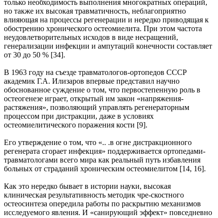
только необходимость выполнения многократных операций,
но также их высокая травматичность, неблагоприятно
влияющая на процессы регенерации и нередко приводящая к
обострению хронического остеомиелита. При этом частота
неудовлетворительных исходов в виде несращений,
генерализации инфекции и ампутаций конечности составляет
от 30 до 50 % [34].
В 1963 году на съезде травматологов-ортопедов СССР
академик Г.А. Илизаров впервые представил научно
обоснованное суждение о том, что первостепенную роль в
остеогенезе играет, открытый им закон «напряжения-
растяжения», позволяющий управлять регенераторным
процессом при дистракции, даже в условиях
остеомиелитического поражения кости [9].
Его утверждение о том, что «.. .в огне дистракционного
регенерата сгорает инфекция» поддерживается ортопедами-
травматологами всего мира как реальный путь избавления
больных от страданий хроническим остеомиелитом [14, 16].
Как это нередко бывает в истории науки, высокая
клиническая результативность методик чре-скостного
остеосинтеза опередила работы по раскрытию механизмов
исследуемого явления. И «санирующий эффект» повседневно