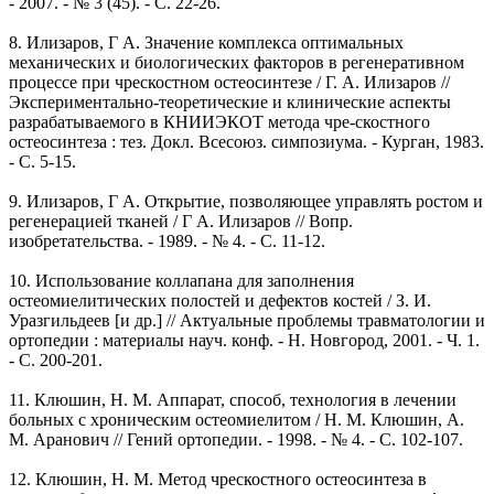
- 2007. - № 3 (45). - C. 22-26.
8. Илизаров, Г А. Значение комплекса оптимальных
механических и биологических факторов в регенеративном
процессе при чрескостном остеосинтезе / Г. А. Илизаров //
Экспериментально-теоретические и клинические аспекты
разрабатываемого в КНИИЭКОТ метода чре-скостного
остеосинтеза : тез. Докл. Всесоюз. симпозиума. - Курган, 1983.
- С. 5-15.
9. Илизаров, Г А. Открытие, позволяющее управлять ростом и
регенерацией тканей / Г А. Илизаров // Вопр.
изобретательства. - 1989. - № 4. - С. 11-12.
10. Использование коллапана для заполнения
остеомиелитических полостей и дефектов костей / З. И.
Уразгильдеев [и др.] // Актуальные проблемы травматологии и
ортопедии : материалы науч. конф. - Н. Новгород, 2001. - Ч. 1.
- С. 200-201.
11. Клюшин, Н. М. Аппарат, способ, технология в лечении
больных с хроническим остеомиелитом / Н. М. Клюшин, А.
М. Аранович // Гений ортопедии. - 1998. - № 4. - С. 102-107.
12. Клюшин, Н. М. Метод чрескостного остеосинтеза в