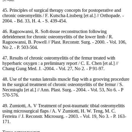
45. Principles of surgical therapy concepts for postoperative and
chronic osteomyelitis / F. Kutscha-Lissberg [et al.] // Orthopade. -
2004. - Bd. 33, H. 4. - S. 439-454.
46. Ragoowansi, R. Soft-tissue reconstruction following
debridement for chronic osteomyelitis of the lower limb / R.
Ragoowansi, B. Powell // Plast. Reconstr. Surg. - 2000. - Vol. 106,
No 2. - P. 503-504.
47. Results of chronic osteomyelitis of the femur treated with
hyperbaric oxygen : a preliminary report / C. E. Chen [et al.] //
Chang Gung Med. J. -2004. - Vol. 27, No 2. - P 91-97.
48. Use of the vastus lateralis muscle flap with a grooving procedure
in the surgical treatment of chronic osteomyelitis of the femur / S.
Necmioglu [et al.] // Ann. Plast. Surg. - 2004. - Vol. 53, No 6. - P
570-576.
49. Zumiotti, A. V Treatment of post-traumatic tibial osteomyelitis
using microsurgical flaps / A. V Zumiotti, H. W. Teng, M. C.
Ferreira // J. Reconstr. Microsurg. - 2003. - Vol. 19, No 3. - P. 163-
171.