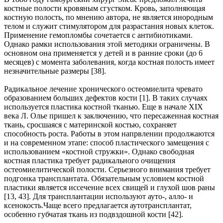
костные полости кровяным сгустком. Кровь, заполняющая
костную полость, по мнению автора, не является инородным
телом и служит стимулятором для разрастания новых клеток.
Применение гемопломбы сочетается с антибиотиками.
Однако рамки использования этой методики ограничены. В
основном она применяется у детей и в ранние сроки (до 6
месяцев) с момента заболевания, когда костная полость имеет
незначительные размеры [38].
Радикальное лечение хронического остеомиелита чревато
образованием больших дефектов кости [1]. В таких случаях
используется пластика костной тканью. Еще в начале XIX
века Л. Олье пришел к заключению, что пересаженная костная
ткань, сросшаяся с материнской костью, сохраняет
способность роста. Работы в этом напрвлении продолжаются
и на современном этапе: способ пластического замещения с
использованием «костной стружки». Однако свободная
костная пластика требует радикального очищения
остеомиелитической полости. Серьезного внимания требует
подгонка трансплантата. Обязательным условием костной
пластики является иссечение всех свищей и глухой шов раны
[13, 43]. Для трансплантации используют ауто-, алло- и
ксенокость.Чаще всего предлагается аутотрансплантат,
особенно губчатая ткань из подвздошной кости [42].