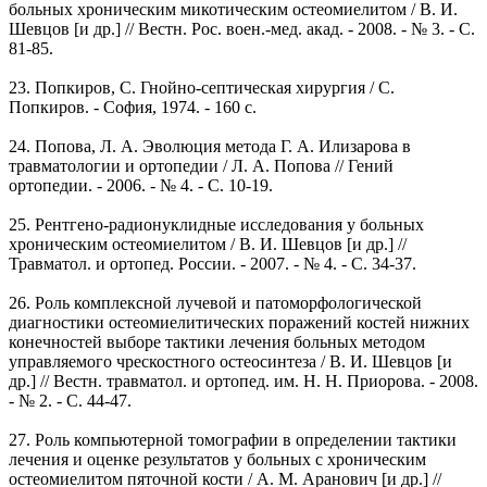
больных хроническим микотическим остеомиелитом / В. И.
Шевцов [и др.] // Вестн. Рос. воен.-мед. акад. - 2008. - № 3. - С.
81-85.
23. Попкиров, С. Гнойно-септическая хирургия / С.
Попкиров. - София, 1974. - 160 с.
24. Попова, Л. А. Эволюция метода Г. А. Илизарова в
травматологии и ортопедии / Л. А. Попова // Гений
ортопедии. - 2006. - № 4. - С. 10-19.
25. Рентгено-радионуклидные исследования у больных
хроническим остеомиелитом / В. И. Шевцов [и др.] //
Травматол. и ортопед. России. - 2007. - № 4. - С. 34-37.
26. Роль комплексной лучевой и патоморфологической
диагностики остеомиелитических поражений костей нижних
конечностей выборе тактики лечения больных методом
управляемого чрескостного остеосинтеза / В. И. Шевцов [и
др.] // Вестн. травматол. и ортопед. им. Н. Н. Приорова. - 2008.
- № 2. - С. 44-47.
27. Роль компьютерной томографии в определении тактики
лечения и оценке результатов у больных с хроническим
остеомиелитом пяточной кости / А. М. Аранович [и др.] //