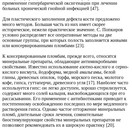
применение гипербарической оксигенации при лечении
больных хронической гнойной инфекцией [47].
Для пластического заполнения дефекта кости предложено
много методов. Большая часть из них имеет скорее
историческое, нежели практическое значение. С. Попкиров
условно распределяет все оперативные методы на две
основные группы, при которых полость заполняется живыми
или консервированными пломбами [23].
К консервированным пломбам, прежде всего, относятся
минеральные препараты, обладающие антимикробными
свойствами. Известно использование азотно-кислого и серно-
кислого висмута, йодоформа, медной амальгамы, белой
глины, древесных опилок, торфа, морского песка, молотого
кофе, гипса, гуттаперчи, древесного угля [17]. Наиболее часто
используется гипс: он легко доступен, хорошо стерилизуется,
содержит много солей кальция, высвобождающихся при его
рассасывании. Его применение с антибиотиками приводит к
постепенному освобождению последних по мере медленного
растворения гипса. Однако частое отторжение минеральных
пломб, длительные сроки лечения, сомнительные
биостимулирующие свойства минеральных препаратов не
позволяют рекомендовать их в широкую практику [20].