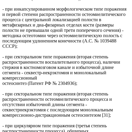
- при инкапсулированном морфологическом типе поражения
и первой степени распространенности остеомиелитического
процесса с центральной локализацией полости в
метафизарных и диа-физарных отделах кости (размеры
полости не превышали одной трети поперечного сечения) -
методика остеотомии через остеомиелитическую полость с
последующим удлинением конечности (А.С. № 1039488
СССР);
- при секторальном типе поражения (вторая степень
распространенности воспалительного процесса), наличии
стержня в костномозговом канале и избыточной длине
сегмента - секвестр-некрэктомия и монолокальный
компрессионный
остеосинтез (Патент РФ № 2304936);
- при секторальном типе поражения (вторая степень
распространенности остеомиелитического процесса и
отсутствии избыточной длины сегмента -
секвестрнекрэктомия с последующим монолокальным
компрессионно-дистракционным остеосинтезом [31];
- при циркулярном типе поражения (третья степень
распространенности процесса), обширных