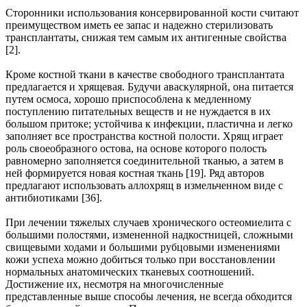
Сторонники использования консервированной кости считают
преимуществом иметь ее запас и надежно стерилизовать
трансплантаты, снижая тем самым их антигенные свойства
[2].
Кроме костной ткани в качестве свободного трансплантата
предлагается и хрящевая. Будучи аваскулярной, она питается
путем осмоса, хорошо приспособлена к медленному
поступлению питательных веществ и не нуждается в их
большом притоке; устойчива к инфекции, пластична и легко
заполняет все пространства костной полости. Хрящ играет
роль своеобразного остова, на основе которого полость
равномерно заполняется соединительной тканью, а затем в
ней формируется новая костная ткань [19]. Ряд авторов
предлагают использовать аллохрящ в измельченном виде с
антибиотиками [36].
При лечении тяжелых случаев хронического остеомиелита с
большими полостями, измененной надкостницей, сложными
свищевыми ходами и большими рубцовыми изменениями
кожи успеха можно добиться только при восстановлении
нормальных анатомических тканевых соотношений.
Достижение их, несмотря на многочисленные
представленные выше способы лечения, не всегда обходится