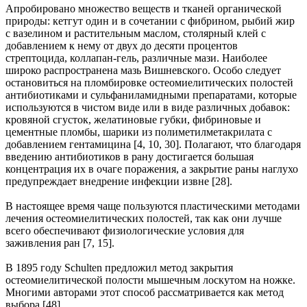
Апробировано множество веществ и тканей органической
природы: кетгут один и в сочетании с фибрином, рыбий жир
с вазелином и растительным маслом, столярный клей с
добавлением к нему от двух до десяти процентов
стрептоцида, коллапан-гель, различные мази. Наиболее
широко распространена мазь Вишневского. Особо следует
остановиться на пломбировке остеомиелитических полостей
антибиотиками и сульфаниламидными препаратами, которые
используются в чистом виде или в виде различных добавок:
кровяной сгусток, желатиновые губки, фибриновые и
цементные пломбы, шарики из полиметилметакрилата с
добавлением гентамицина [4, 10, 30]. Полагают, что благодаря
введению антибиотиков в рану достигается большая
концентрация их в очаге поражения, а закрытие раны наглухо
предупреждает внедрение инфекции извне [28].
В настоящее время чаще пользуются пластическими методами
лечения остеомиелитических полостей, так как они лучше
всего обеспечивают физиологические условия для
заживления ран [7, 15].
В 1895 году Schulten предложил метод закрытия
остеомиелитической полости мышечным лоскутом на ножке.
Многими авторами этот способ рассматривается как метод
выбора [48].