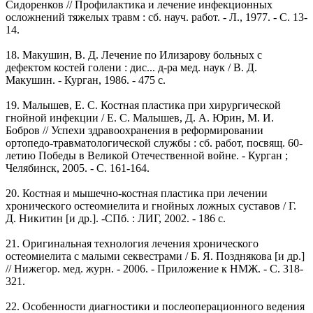
Сидоренков // Профилактика и лечение инфекционных
осложнений тяжелых травм : сб. науч. работ. - Л., 1977. - С. 13-
14.
18. Макушин, В. Д. Лечение по Илизарову больных с
дефектом костей голени : дис... д-ра мед. наук / В. Д.
Макушин. - Курган, 1986. - 475 с.
19. Малышев, Е. С. Костная пластика при хирургической
гнойной инфекции / Е. С. Малышев, Д. А. Юрин, М. И.
Бобров // Успехи здравоохранения в реформировании
ортопедо-травматологической службы : сб. работ, посвящ. 60-
летию Победы в Великой Отечественной войне. - Курган ;
Челябинск, 2005. - С. 161-164.
20. Костная и мышечно-костная пластика при лечении
хронического остеомиелита и гнойных ложных суставов / Г.
Д. Никитин [и др.]. -СПб. : ЛИГ, 2002. - 186 с.
21. Оригинальная технология лечения хронического
остеомиелита с малыми секвестрами / Б. Я. Позднякова [и др.]
// Нижегор. мед. журн. - 2006. - Приложение к НМЖ. - С. 318-
321.
22. Особенности диагностики и послеоперационного ведения