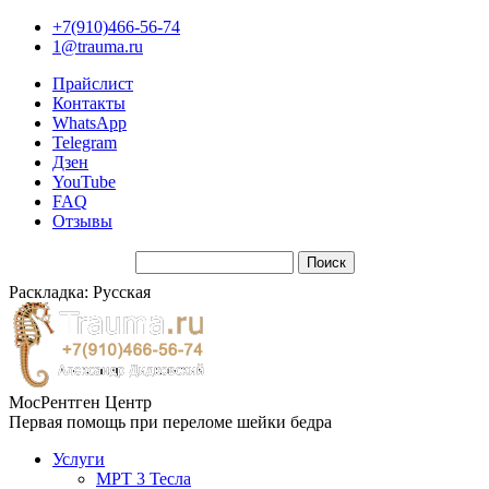
+7(910)466-56-74
1@trauma.ru
Прайслист
Контакты
WhatsApp
Telegram
Дзен
YouTube
FAQ
Отзывы
Раскладка: Русская
МосРентген Центр
Первая помощь при переломе шейки бедра
Услуги
МРТ 3 Тесла