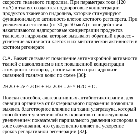
скорости тканевого гидролиза. При параметрах тока (120
мкА) в тканях создаются подпороговые концентрации
продуктов тканевого гидролиза, которые стимулируют
функциональную активность клеток костного регенерата. При
увеличении его силы (от 30 до 50 мкА) в зоне действия
накапливаются надпороговые концентрации продуктов
тканевого гидролиза, которые вызывают обратный процесс -
угнетение активности клеток и их митотической активности в
костном регенерате.
C.A. Bassett связывает повышение антимикробной активности
тканей с накоплением в них повышенной концентрации
атомарного кислорода, возникаюшего при гидролизе
связанной тканями воды по схеме [36]:
2Н2О + 2е ^ 2ОН + Н2 2ОН - 2е ^ Н2О + О.
Поиски способов, альтернативных антибиотикотерапии, для
санации организма от бактериального поражения позволили
выявить благотворное влияние на ткани ультразвука, который
способствует усилению объема кровотока с последующим
увеличением показателей парциального давления кислорода в
зоне озвучивания, что существенно влияет на ускорение
сроков репаративной регенерации [32].