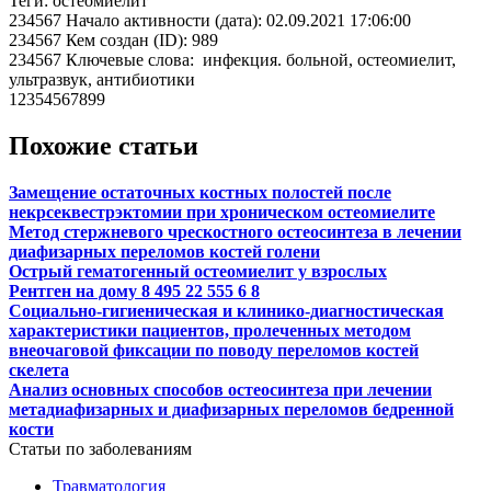
Теги: остеомиелит
234567 Начало активности (дата): 02.09.2021 17:06:00
234567 Кем создан (ID): 989
234567 Ключевые слова: инфекция. больной, остеомиелит,
ультразвук, антибиотики
12354567899
Похожие статьи
Замещение остаточных костных полостей после
некрсеквестрэктомии при хроническом остеомиелите
Метод стержневого чрескостного остеосинтеза в лечении
диафизарных переломов костей голени
Острый гематогенный остеомиелит у взрослых
Рентген на дому 8 495 22 555 6 8
Социально-гигиеническая и клинико-диагностическая
характеристики пациентов, пролеченных методом
внеочаговой фиксации по поводу переломов костей
скелета
Анализ основных способов остеосинтеза при лечении
метадиафизарных и диафизарных переломов бедренной
кости
Статьи по заболеваниям
Травматология