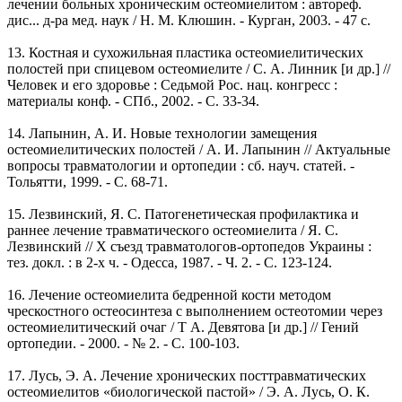
лечении больных хроническим остеомиелитом : автореф.
дис... д-ра мед. наук / Н. М. Клюшин. - Курган, 2003. - 47 с.
13. Костная и сухожильная пластика остеомиелитических
полостей при спицевом остеомиелите / С. А. Линник [и др.] //
Человек и его здоровье : Седьмой Рос. нац. конгресс :
материалы конф. - СПб., 2002. - С. 33-34.
14. Лапынин, А. И. Новые технологии замещения
остеомиелитических полостей / А. И. Лапынин // Актуальные
вопросы травматологии и ортопедии : сб. науч. статей. -
Тольятти, 1999. - С. 68-71.
15. Лезвинский, Я. С. Патогенетическая профилактика и
раннее лечение травматического остеомиелита / Я. С.
Лезвинский // X съезд травматологов-ортопедов Украины :
тез. докл. : в 2-х ч. - Одесса, 1987. - Ч. 2. - С. 123-124.
16. Лечение остеомиелита бедренной кости методом
чрескостного остеосинтеза с выполнением остеотомии через
остеомиелитический очаг / Т А. Девятова [и др.] // Гений
ортопедии. - 2000. - № 2. - С. 100-103.
17. Лусь, Э. А. Лечение хронических посттравматических
остеомиелитов «биологической пастой» / Э. А. Лусь, О. К.