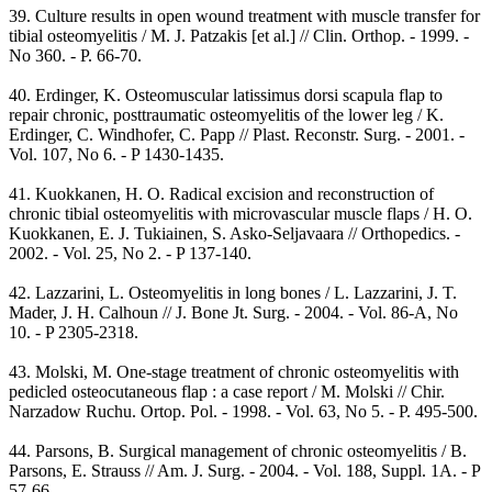
39. Culture results in open wound treatment with muscle transfer for
tibial osteomyelitis / M. J. Patzakis [et al.] // Clin. Orthop. - 1999. -
No 360. - P. 66-70.
40. Erdinger, K. Osteomuscular latissimus dorsi scapula flap to
repair chronic, posttraumatic osteomyelitis of the lower leg / K.
Erdinger, C. Windhofer, C. Papp // Plast. Reconstr. Surg. - 2001. -
Vol. 107, No 6. - P 1430-1435.
41. Kuokkanen, H. O. Radical excision and reconstruction of
chronic tibial osteomyelitis with microvascular muscle flaps / H. O.
Kuokkanen, E. J. Tukiainen, S. Asko-Seljavaara // Orthopedics. -
2002. - Vol. 25, No 2. - P 137-140.
42. Lazzarini, L. Osteomyelitis in long bones / L. Lazzarini, J. T.
Mader, J. H. Calhoun // J. Bone Jt. Surg. - 2004. - Vol. 86-A, No
10. - P 2305-2318.
43. Molski, M. One-stage treatment of chronic osteomyelitis with
pedicled osteocutaneous flap : a case report / M. Molski // Chir.
Narzadow Ruchu. Ortop. Pol. - 1998. - Vol. 63, No 5. - P. 495-500.
44. Parsons, B. Surgical management of chronic osteomyelitis / B.
Parsons, E. Strauss // Am. J. Surg. - 2004. - Vol. 188, Suppl. 1A. - P
57-66.