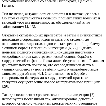
остеомиелите известна со времен Гиппократа, Цельса и
Галена.
Тем не менее, актуальность ее остается и в настоящее время.
Об этом свидетельствует большой процент таких больных и
высокий уровень инвалидности, обусловленный этим
заболеванием [4, 13].
Открытие сульфамидных препаратов, а затем и антибиотиков
позволило с сороковых годов двадцатого столетия до
окончания шестидесятых годов считать решенной проблему
активной борьбы с гнойной инфекцией [6, 22]. Однако
попытки полного уничтожения циркуляции патогенных
микробных видов как стратегической основы борьбы с
хирургической инфекцией оказались безуспешными. Реальная
действительность показала, что освободившееся место в
«нишах биоценоза» после гибели одного микробного вида
занимает другой вид [42]. Стало ясно, что в борьбе с
гноеродными бактериями в хирургической практике
требуется осуществление нового альтернативного принципа
[29].
Так, для подавления хронической гнойной инфекции [3]
используется постоянный ток, антимикробное действие
которого связано с усилением электрических потенциалов