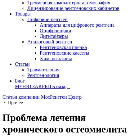
Трехмерная компьютерная томография
Лицензирование рентгеновских кабинетов
Товары
Цифровой рентген
Аппараты для цифрового рентгена
Оцифровщики
Дигитайзеры
Аналоговый рентген
Рентгеновская пленка
Рентгеновские кассеты
Хим. реактивы
Статьи
Травматология
Рентгенология
Блог
МЕНЮ
ЗАКРЫТЬ
назад
Статьи компании МосРентген Центр
/
Прочее
Проблема лечения
хронического остеомиелита