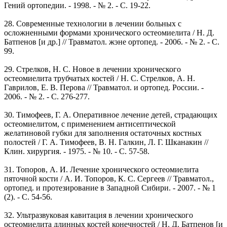
Гений ортопедии. - 1998. - № 2. - С. 19-22.
28. Современные технологии в лечении больных с
осложненными формами хронического остеомиелита / Н. Д.
Батпенов [и др.] // Травматол. жэне ортопед. - 2006. - № 2. - C.
99.
29. Стрелков, Н. С. Новое в лечении хронического
остеомиелита трубчатых костей / Н. С. Стрелков, А. Н.
Гаврилов, Е. В. Перова // Травматол. и ортопед. России. -
2006. - № 2. - С. 276-277.
30. Тимофеев, Г. А. Оперативное лечение детей, страдающих
остеомиелитом, с применением антисептической
желатиновой губки для заполнения остаточных костных
полостей / Г. А. Тимофеев, В. Н. Галкин, Л. Г. Шканакин //
Клин. хирургия. - 1975. - № 10. - С. 57-58.
31. Топоров, А. И. Лечение хронического остеомиелита
пяточной кости / А. И. Топоров, К. С. Сергеев // Травматол.,
ортопед. и протезирование в Западной Сибири. - 2007. - № 1
(2). - C. 54-56.
32. Ультразвуковая кавитация в лечении хронического
остеомиелита длинных костей конечностей / Н. Д. Батпенов [и