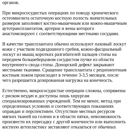
органов.
При микрососудистых операциях по поводу хронического
остеомиелита остаточную костную полость значительных
размеров заполняют костно-мышечным или кожно-мышечным
аутотрансплантатом, артерии и вены которого
анастомозируют с соответствующими местными сосудами.
В качестве трансплантата обычно используют паховый лоскут
кожи с участком подвздошного гребня, кожно-фасциальный
лоскут из мышц коротких разгибателей пальцев стопы на
переднем большеберцовом сосудистом пучке из области
внутреннего свода стопы. Донорский дефект закрывают
местными тканями. Сращение трансплантата с реципиентным
костным ложем происходит в течение 3-3,5 месяцев, после
чего разрешается дозированная нагрузка на конечность.
Естественно, микрососудистые операции сложны, сопряжены
с риском неудач и доступны лишь хирургам
специализированных учреждений. Тем не менее, метод при
определенных условиях и соответствующих показаниях
оправдан и перспективен. Отсутствие местных ресурсов
мягких тканей на голени и в области пятки, невозможность
произвести их пересадку с другой конечности или выполнить
костную аутопластику заставляют отказаться от обычных