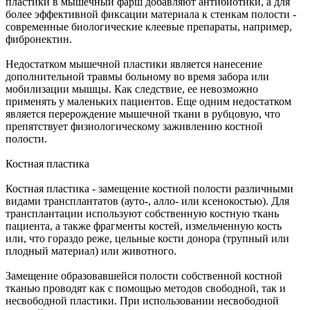
пластики в мышечный фарш добавляют антибиотики, а для
более эффективной фиксации материала к стенкам полости -
современные биологические клеевые препараты, например,
фибронектин.
Недостатком мышечной пластики является нанесение
дополнительной травмы больному во время забора или
мобилизации мышцы. Как следствие, ее невозможно
применять у маленьких пациентов. Еще одним недостатком
является перерождение мышечной ткани в рубцовую, что
препятствует физиологическому заживлению костной
полости.
Костная пластика
Костная пластика - замещение костной полости различными
видами трансплантатов (ауто-, алло- или ксенокостью). Для
трансплантации используют собственную костную ткань
пациента, а также фрагменты костей, измельченную кость
или, что гораздо реже, цельные кости донора (трупный или
плодный материал) или животного.
Замещение образовавшейся полости собственной костной
тканью проводят как с помощью методов свободной, так и
несвободной пластики. При использовании несвободной