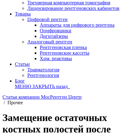
Трехмерная компьютерная томография
Лицензирование рентгеновских кабинетов
Товары
Цифровой рентген
Аппараты для цифрового рентгена
Оцифровщики
Дигитайзеры
Аналоговый рентген
Рентгеновская пленка
Рентгеновские кассеты
Хим. реактивы
Статьи
Травматология
Рентгенология
Блог
МЕНЮ
ЗАКРЫТЬ
назад
Статьи компании МосРентген Центр
/
Прочее
Замещение остаточных
костных полостей после