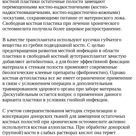
костной пластики остаточные полости замещают
перемещенными костно-надкостничными (костно-
надкостномышечными, костно-надкостнично-кожными)
лоскутами, сохраняющими питание от материнского ложа.
Свободная костная пластика при лечении хронического
остеомиелита получила более широкое распространение.
В качестве трансплантата используют кусочки губчатого
вещества из гребня подвздошной кости. С целью
предотвращения развития местной инфекции в области
пластики в свободный костный аутотрансплантат зачастую
добавляют антибиотики, а для более эффективной фиксации
материала к стенкам полости применяют современные
биологические клеевые препараты (фибронектин). Однако
костная аутопластика все же имеет ограниченное применение
в связи с усложнением операции и дополнительным
травмированием здорового органа при заборе материала.
Дискутабельным остается вопрос о применении данного
варианта пластики в условиях гнойной инфекции.
С учетом совершенствования методик стерилизации и
консервации донорских тканей для замещения остаточных
костных полостей при хроническом остеомиелите активно
используется костная аллопластка. При обработке донорской
(трупной) кости в слабых растворах кислот она теряет