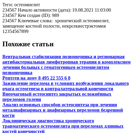
Теги: остеомиелит
234567 Начало активности (дата): 19.08.2021 11:03:00
234567 Кем создан (ID): 989
234567 Ключевые слова: хронический остеомиелит,
замещение костной полости, некрсеквестрэктомия
12354567899
Похожие статьи
Вентральная стабилизация позвоночника и регионарная
антибактериальная лимфотропная терапия в комплексном
лечении больных с гематогенным остеомиелитом
позвоночника
Рентген на дому 8 495 22 555 6 8
Заживление перелома в условиях возбуждения локального
очага остеогенеза в контралатеральной конечности
Внеочаговый остеосинтез закрытых осложнённых
переломов голени
Анализ основных способов остеосинтеза при лечении
метадиафизарных и диафизарных переломов бедренной
кости
Доклиническая диагностика хронического
травматического остеомиелита при переломах длинных
костей конечностей