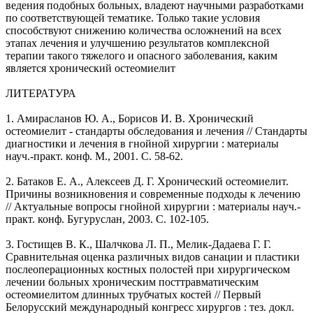
ведения подобных больных, владеют научными разработками
по соответствующей тематике. Только такие условия
способствуют снижению количества осложнений на всех
этапах лечения и улучшению результатов комплексной
терапии такого тяжелого и опасного заболевания, каким
является хронический остеомиелит
ЛИТЕРАТУРА
1. Амирасланов Ю. А., Борисов И. В. Хронический
остеомиелит - стандарты обследования и лечения // Стандарты
диагностики и лечения в гнойной хирургии : материалы
науч.-практ. конф. М., 2001. С. 58-62.
2. Батаков Е. А., Алексеев Д. Г. Хронический остеомиелит.
Причины возникновения и современные подходы к лечению
// Актуальные вопросы гнойной хирургии : материалы науч.-
практ. конф. Бугуруслан, 2003. С. 102-105.
3. Гостищев В. К., Шалчкова Л. П., Мелик-Дадаева Г. Г.
Сравнительная оценка различных видов санации и пластики
послеоперационных костных полостей при хирургическом
лечении больных хроническим посттравматическим
остеомиелитом длинных трубчатых костей // Первый
Белорусский международный конгресс хирургов : тез. докл.