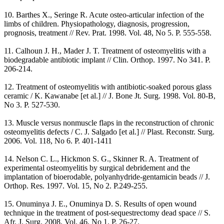
10. Barthes X., Seringe R. Acute osteo-articular infection of the
limbs of children. Physiopathology, diagnosis, progression,
prognosis, treatment // Rev. Prat. 1998. Vol. 48, No 5. P. 555-558.
11. Calhoun J. H., Mader J. T. Treatment of osteomyelitis with a
biodegradable antibiotic implant // Clin. Orthop. 1997. No 341. P.
206-214.
12. Treatment of osteomyelitis with antibiotic-soaked porous glass
ceramic / K. Kawanabe [et al.] // J. Bone Jt. Surg. 1998. Vol. 80-B,
No 3. P. 527-530.
13. Muscle versus nonmuscle flaps in the reconstruction of chronic
osteomyelitis defects / C. J. Salgado [et al.] // Plast. Reconstr. Surg.
2006. Vol. 118, No 6. P. 401-1411
14. Nelson C. L., Hickmon S. G., Skinner R. A. Treatment of
experimental osteomyelitis by surgical debridement and the
implantation of bioerodable, polyanhydride-gentamicin beads // J.
Orthop. Res. 1997. Vol. 15, No 2. P.249-255.
15. Onuminya J. E., Onuminya D. S. Results of open wound
technique in the treatment of post-sequestrectomy dead space // S.
Afr. J. Surg. 2008. Vol. 46, No 1. P. 26-27.