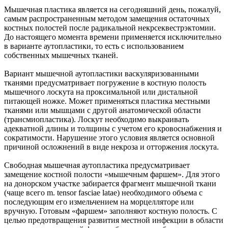
Мышечная пластика является на сегодняшний день, пожалуй,
самым распространенным методом замещения остаточных
костных полостей после радикальной некрсеквестрэктомии.
До настоящего момента времени применяется исключительно
в варианте аутопластики, то есть с использованием
собственных мышечных тканей.
Вариант мышечной аутопластики васкуляризованными
тканями предусматривает погружение в костную полость
мышечного лоскута на проксимальной или дистальной
питающей ножке. Может применяться пластика местными
тканями или мышцами с другой анатомической области
(трансмиопластика). Лоскут необходимо выкраивать
адекватной длины и толщины с учетом его кровоснабжения и
сократимости. Нарушение этого условия является основной
причиной осложнений в виде некроза и отторжения лоскута.
Свободная мышечная аутопластика предусматривает
замещение костной полости «мышечным фаршем». Для этого
на донорском участке забирается фрагмент мышечной ткани
(чаще всего m. tensor fasciae latae) необходимого объема с
последующим его измельчением на морцелляторе или
вручную. Готовым «фаршем» заполняют костную полость. С
целью предотвращения развития местной инфекции в области