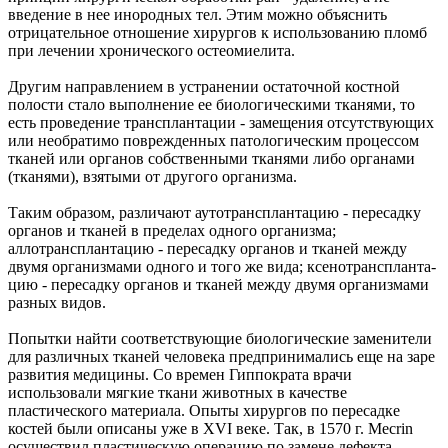
введение в нее инородных тел. Этим можно объяснить
отрицательное отношение хирургов к использованию пломб
при лечении хронического остеомиелита.
Другим направлением в устранении остаточной костной
полости стало выполнение ее биологическими тканями, то
есть проведение трансплантации - замещения отсутствующих
или необратимо поврежденных патологическим процессом
тканей или органов собственными тканями либо органами
(тканями), взятыми от другого организма.
Таким образом, различают аутотрансплантацию - пересадку
органов и тканей в пределах одного организма;
аллотрансплантацию - пересадку органов и тканей между
двумя организмами одного и того же вида; ксенотранспланта-
цию - пересадку органов и тканей между двумя организмами
разных видов.
Попытки найти соответствующие биологические заменители
для различных тканей человека предпринимались еще на заре
развития медицины. Со времен Гиппократа врачи
использовали мягкие ткани животных в качестве
пластического материала. Опыты хирургов по пересадке
костей были описаны уже в XVI веке. Так, в 1570 г. Mecrin
осуществил пластическую операцию по замене дефекта