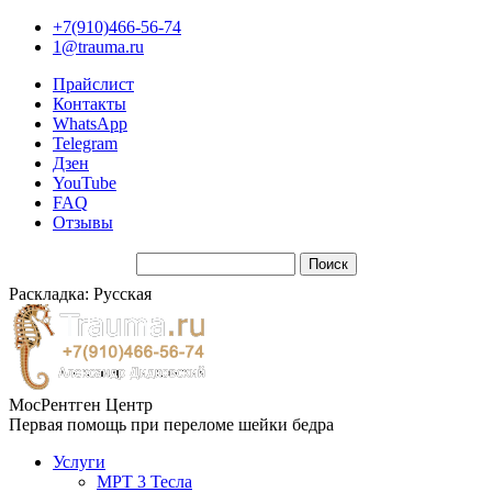
+7(910)466-56-74
1@trauma.ru
Прайслист
Контакты
WhatsApp
Telegram
Дзен
YouTube
FAQ
Отзывы
Раскладка: Русская
МосРентген Центр
Первая помощь при переломе шейки бедра
Услуги
МРТ 3 Тесла