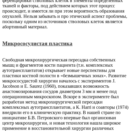
ференцировки стволовых клеток в элементы определенных
тканей и факторы, под действием которых этот процесс
происходит, и имеется ли при этом вероятность образования
опухолей. Нельзя забывать и про этический аспект проблемы,
поскольку одним из источников стволовых клеток является
абортивный материал.
Микрососудистая пластика
Свободная микрохирургическая пересадка собственных
мышц и фрагментов кости пациента (т.н. комплексных
аутотрансплантатов) открывает новые перспективы для
пластики костной полости в «безмышечных зонах». Развитие
микрососудистой хирургии началось с экспериментов J.
Jacobson и Е. Saurez (1960), показавших возможность
анастомозирования сосудов диаметром 3 мм и менее под
операционным микроскопом. Вскоре в эксперименте был
разработан метод микрохирургической пересадки
комплексных аутотрансплантатов, а К. Harri и соавторы (1974)
внедрили его в клиническую практику. В нашей стране по
инициативе Б.В. Петровского впервые был организован
центр микрохирургии, и новая технология нашла широкое
применение в восстановительной хирургии различных