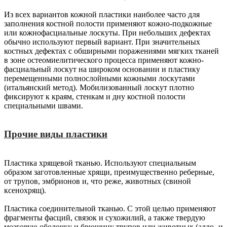
Из всех вариантов кожной пластики наиболее часто для
заполнения костной полости применяют кожно-подкожные
или кожнофасциальные лоскуты. При небольших дефектах
обычно используют первый вариант. При значительных
костных дефектах с обширными поражениями мягких тканей
в зоне остеомиелитического процесса применяют кожно-
фасциальный лоскут на широком основании и пластику
перемещенными полнослойными кожными лоскутами
(итальянский метод). Мобилизованный лоскут плотно
фиксируют к краям, стенкам и дну костной полости
специальными швами.
Прочие виды пластики
Пластика хрящевой тканью. Используют специальным
образом заготовленные хрящи, преимущественно реберные,
от трупов, эмбрионов и, что реже, животных (свиной
ксенохрящ).
Пластика соединительной тканью. С этой целью применяют
фрагменты фасций, связок и сухожилий, а также твердую
мозговую оболочку и брюшину трупов или животных (алло- и