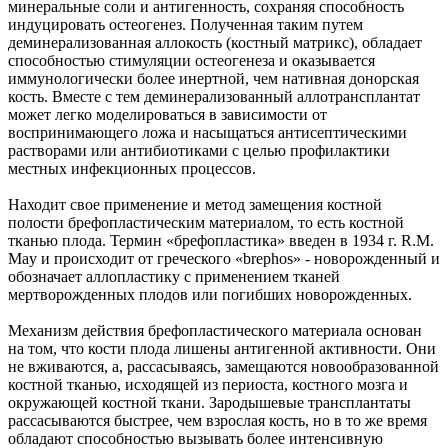
минеральные соли и антигенность, сохраняя способность
индуцировать остеогенез. Полученная таким путем
деминерализованная аллокость (костный матрикс), обладает
способностью стимуляции остеогенеза и оказывается
иммунологически более инертной, чем нативная донорская
кость. Вместе с тем деминерализованный аллотрансплантат
может легко моделироваться в зависимости от
воспринимающего ложа и насыщаться антисептическими
растворами или антибиотиками с целью профилактики
местных инфекционных процессов.
Находит свое применение и метод замещения костной
полости брефопластическим материалом, то есть костной
тканью плода. Термин «брефопластика» введен в 1934 г. R.M.
May и происходит от греческого «brephos» - новорожденный и
обозначает аллопластику с применением тканей
мертворожденных плодов или погибших новорожденных.
Механизм действия брефопластического материала основан
на том, что кости плода лишены антигенной активности. Они
не вживаются, а, рассасываясь, замещаются новообразованной
костной тканью, исходящей из периоста, костного мозга и
окружающей костной ткани. Зародышевые трансплантаты
рассасываются быстрее, чем взрослая кость, но в то же время
обладают способностью вызывать более интенсивную