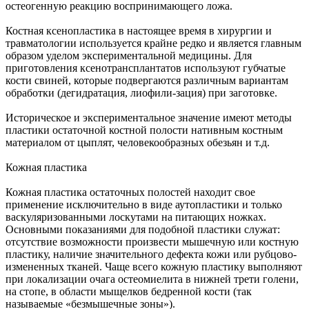
остеогенную реакцию воспринимающего ложа.
Костная ксенопластика в настоящее время в хирургии и
травматологии используется крайне редко и является главным
образом уделом экспериментальной медицины. Для
приготовления ксенотрансплантатов используют губчатые
кости свиней, которые подвергаются различным вариантам
обработки (дегидратация, лиофили-зация) при заготовке.
Историческое и экспериментальное значение имеют методы
пластики остаточной костной полости нативным костным
материалом от цыплят, человекообразных обезьян и т.д.
Кожная пластика
Кожная пластика остаточных полостей находит свое
применение исключительно в виде аутопластики и только
васкуляризованными лоскутами на питающих ножках.
Основными показаниями для подобной пластики служат:
отсутствие возможности произвести мышечную или костную
пластику, наличие значительного дефекта кожи или рубцово-
измененных тканей. Чаще всего кожную пластику выполняют
при локализации очага остеомиелита в нижней трети голени,
на стопе, в области мыщелков бедренной кости (так
называемые «безмышечные зоны»).