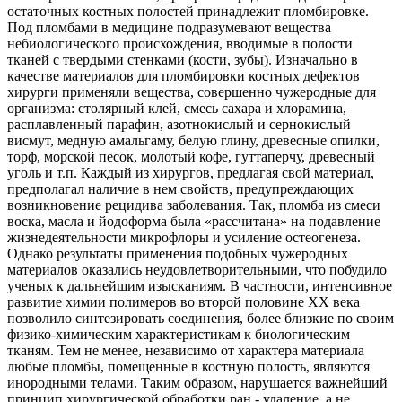
остаточных костных полостей принадлежит пломбировке.
Под пломбами в медицине подразумевают вещества
небиологического происхождения, вводимые в полости
тканей с твердыми стенками (кости, зубы). Изначально в
качестве материалов для пломбировки костных дефектов
хирурги применяли вещества, совершенно чужеродные для
организма: столярный клей, смесь сахара и хлорамина,
расплавленный парафин, азотнокислый и сернокислый
висмут, медную амальгаму, белую глину, древесные опилки,
торф, морской песок, молотый кофе, гуттаперчу, древесный
уголь и т.п. Каждый из хирургов, предлагая свой материал,
предполагал наличие в нем свойств, предупреждающих
возникновение рецидива заболевания. Так, пломба из смеси
воска, масла и йодоформа была «рассчитана» на подавление
жизнедеятельности микрофлоры и усиление остеогенеза.
Однако результаты применения подобных чужеродных
материалов оказались неудовлетворительными, что побудило
ученых к дальнейшим изысканиям. В частности, интенсивное
развитие химии полимеров во второй половине ХХ века
позволило синтезировать соединения, более близкие по своим
физико-химическим характеристикам к биологическим
тканям. Тем не менее, независимо от характера материала
любые пломбы, помещенные в костную полость, являются
инородными телами. Таким образом, нарушается важнейший
принцип хирургической обработки ран - удаление, а не