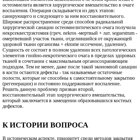
остеомиелита является хирургическое вмешательство в очаге
воспаления. Операция складывается из двух этапов:
санирующего и следующего за ним восстановительного.
Широкое распространение среди способов радикальной
хирургической санации остеомиелитического очага получила
некрсеквестрэктомия (греч. nekros -мертвый + лат. seguestrum -
омертвевший участок ткани, отделившийся от окружающей
здоровой ткани организма + ektome иссечение, удаление).
Сущность ее состоит в полном удалении всех патологических
элементов гнойно-некротического очага в пределах здоровых
тканей в сочетании с максимальным органосохраняющим
подходом. Тем не менее, даже после такой экономной санации
в кости остаются дефекты - так называемые остаточные
полости, которые не способны к самостоятельному закрытию
(регенерации) и постоянно поддерживают воспаление.
Решить данную проблему призван второй,
восстановительный этап хирургического вмешательства,
который заключается в замещении образовавшихся костных
дефектов.
К ИСТОРИИ ВОПРОСА
В историческом аспекте, приоритет среди методов закрытия