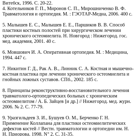
Витебск, 1996. С. 20-22.
4. Котельников Г. П., Миронов С. П., Мирошниченко В. Ф.
Травматология и ортопедия. М. : ГЭОТАР-Медиа, 2006. 400 с.
5. Малышев Е. С., Малышев Е. Е., Паршиков В. В. Способ
пластики костных полостей при хирургическом лечении
хронического остеомиелита. Н. Новгород : Нижегород. гос.
мед. академия, 2001. 40 с.
6. Мовшович И. А. Оперативная ортопедия. М. : Медицина,
1994. 447 с.
7. Никитин Г. Д., Рак А. В., Линник С. А. Костная и мышечно-
костная пластика при лечении хронического остеомиелита и
гнойных ложных суставов. СПб., 2002. 185 с.
8. Принципы реконструктивно-восстановительного лечения
травматолого-ортопедических больных с хроническим
остеомиелитом / А. Б. Зайцев [и др.] // Нижегород. мед. журн.
2006. № 2. С. 77-79.
9. Уразгильдеев З. И., Бушуев О. М., Берченко Г. Н.
Применение Коллапана для пластики остеомиелитических
дефектов костей // Вестн. травматологии и ортопедии им. Н.
Н. Приорова. 1998. N° 2. С. 31-35.