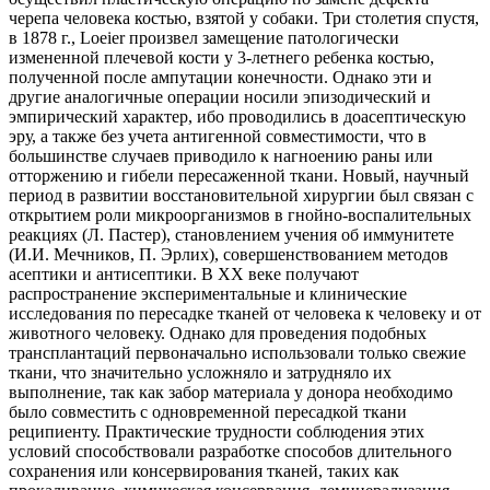
черепа человека костью, взятой у собаки. Три столетия спустя,
в 1878 г., Loeier произвел замещение патологически
измененной плечевой кости у 3-летнего ребенка костью,
полученной после ампутации конечности. Однако эти и
другие аналогичные операции носили эпизодический и
эмпирический характер, ибо проводились в доасептическую
эру, а также без учета антигенной совместимости, что в
большинстве случаев приводило к нагноению раны или
отторжению и гибели пересаженной ткани. Новый, научный
период в развитии восстановительной хирургии был связан с
открытием роли микроорганизмов в гнойно-воспалительных
реакциях (Л. Пастер), становлением учения об иммунитете
(И.И. Мечников, П. Эрлих), совершенствованием методов
асептики и антисептики. В XX веке получают
распространение экспериментальные и клинические
исследования по пересадке тканей от человека к человеку и от
животного человеку. Однако для проведения подобных
трансплантаций первоначально использовали только свежие
ткани, что значительно усложняло и затрудняло их
выполнение, так как забор материала у донора необходимо
было совместить с одновременной пересадкой ткани
реципиенту. Практические трудности соблюдения этих
условий способствовали разработке способов длительного
сохранения или консервирования тканей, таких как