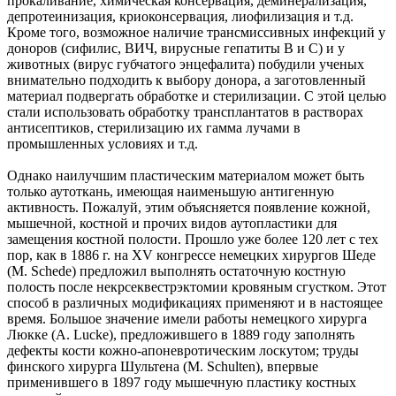
прокаливание, химическая консервация, деминерализация,
депротеинизация, криоконсервация, лиофилизация и т.д.
Кроме того, возможное наличие трансмиссивных инфекций у
доноров (сифилис, ВИЧ, вирусные гепатиты В и С) и у
животных (вирус губчатого энцефалита) побудили ученых
внимательно подходить к выбору донора, а заготовленный
материал подвергать обработке и стерилизации. С этой целью
стали использовать обработку трансплантатов в растворах
антисептиков, стерилизацию их гамма лучами в
промышленных условиях и т.д.
Однако наилучшим пластическим материалом может быть
только аутоткань, имеющая наименьшую антигенную
активность. Пожалуй, этим объясняется появление кожной,
мышечной, костной и прочих видов аутопластики для
замещения костной полости. Прошло уже более 120 лет с тех
пор, как в 1886 г. на XV конгрессе немецких хирургов Шеде
(М. Schede) предложил выполнять остаточную костную
полость после некрсеквестрэктомии кровяным сгустком. Этот
способ в различных модификациях применяют и в настоящее
время. Большое значение имели работы немецкого хирурга
Люкке (A. Lucke), предложившего в 1889 году заполнять
дефекты кости кожно-апоневротическим лоскутом; труды
финского хирурга Шультена (М. Schulten), впервые
применившего в 1897 году мышечную пластику костных