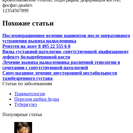
фосфат-диабет.
12354567899
Похожие статьи
Послеоперационное ведение пациентов после оперативного
устранения вывиха надколенника
Рентген на дому 8 495 22 555 6 8
Виды суставной патологии, сопутствующей диафизарному
дефекту большеберцовой кости
Лечение вывиха надколенника различной этиологии в
сочетании с сопутствующей патологией
Симультанное лечение двусторонней нестабильности
тазобедренного сустава
Статьи по заболеваниям
Травматология
Перелом шейки бедра
Туберкулез
Популярные статьи