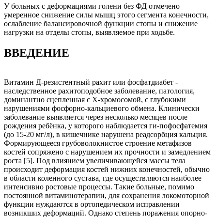
У больных с деформациями голени без ФД отмечено
умеренное снижение силы мышц этого сегмента конечности,
ослабление балансировочной функции стопы и снижение
нагрузки на отделы стопы, выявляемое при ходьбе.
ВВЕДЕНИЕ
Витамин Д-резистентный рахит или фосфатдиабет -
наследственное рахитоподобное заболевание, патология,
доминантно сцепленная с Х-хромосомой, с глубокими
нарушениями фосфорно-кальциевого обмена. Клинически
заболевание выявляется через несколько месяцев после
рождения ребёнка, у которого наблюдается ги-пофосфатемия
(до 15-20 мг/л), в кишечнике нарушена реадсорбция кальция.
Формирующееся грубоволокнистое строение метафизов
костей сопряжено с нарушением их прочности и замедлением
роста [5]. Под влиянием увеличивающейся массы тела
происходит деформация костей нижних конечностей, обычно
в области коленного сустава, где осуществляются наиболее
интенсивно ростовые процессы. Такие больные, помимо
постоянной витаминотерапии, для сохранения локомоторной
функции нуждаются в ортопедическом исправлении
возникших деформаций. Однако степень поражения опорно-