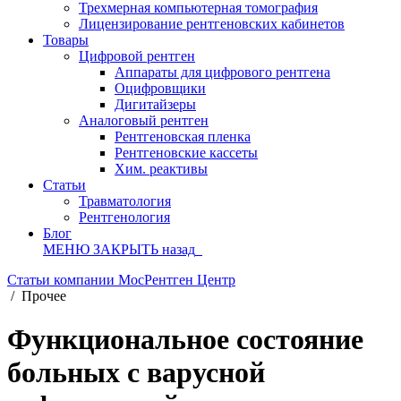
Трехмерная компьютерная томография
Лицензирование рентгеновских кабинетов
Товары
Цифровой рентген
Аппараты для цифрового рентгена
Оцифровщики
Дигитайзеры
Аналоговый рентген
Рентгеновская пленка
Рентгеновские кассеты
Хим. реактивы
Статьи
Травматология
Рентгенология
Блог
МЕНЮ
ЗАКРЫТЬ
назад
Статьи компании МосРентген Центр
/
Прочее
Функциональное состояние
больных с варусной