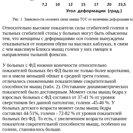
Относительно высокие показатели силы сгибателей голени и
тыльных сгибателей стопы у больных могут быть объяснены
тем, что женщины с деформациями оси голени вынуждены
отказываться от ношения обуви на высоких каблуках, в связи
с чем максимум Бликса мышц голени у них смещен в
направлении тыльной флексии.
У больных с ФД нижние конечности относительно
показателей больных без ФД были не только более короткими,
но и имели меньший обхват в средней трети голени,
отличались сниженными показателями сократительной
способности мышц (табл. 2). Отставание динамометрических
показателей было достоверным. Момент силы мышц бедра у
взрослых больных с ФД составил от 37-41 % от уровня
сверстников без данной патологии, голени -45-46 %. У
больных детского возраста момент силы мышц бедра
составлял 44-51%, голени - 72-82 % от уровня показателей
больных без ФД. То есть, с увеличением возраста отставание
показателя сократительной способности мышц, особенно на
голени, становилось больше.