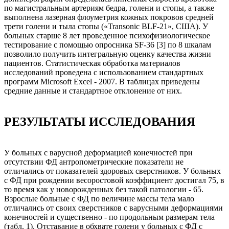
по магистральным артериям бедра, голени и стопы, а также
выполнена лазерная флоуметрия кожных покровов средней
трети голени и тыла стопы («Transonic BLF-21», США). У
больных старше 8 лет проведенное психофизиологическое
тестирование с помощью опросника SF-36 [3] по 8 шкалам
позволило получить интегральную оценку качества жизни
пациентов. Статистическая обработка материалов
исследований проведена с использованием стандартных
программ Microsoft Excel - 2007. В таблицах приведены
средние данные и стандартное отклонение от них.
РЕЗУЛЬТАТЫ ИССЛЕДОВАНИЯ
У больных с варусной деформацией конечностей при
отсутствии ФД антропометрические показатели не
отличались от показателей здоровых сверстников. У больных
с ФД при рождении весоростовой коэффициент достигал 75, в
то время как у новорожденных без такой патологии - 65.
Взрослые больные с ФД по величине массы тела мало
отличались от своих сверстников с варусными деформациями
конечностей и существенно - по продольным размерам тела
(табл. 1). Отставание в обхвате голени у больных с ФД с