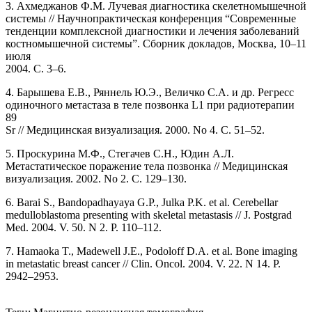
3. Ахмеджанов Ф.М. Лучевая диагностика скелетномышечной
системы // Научнопрактическая конференция “Современные
тенденции комплексной диагностики и лечения заболеваний
костномышечной системы”. Сборник докладов, Москва, 10–11
июля
2004. С. 3–6.
4. Барышева Е.В., Ряннель Ю.Э., Величко С.А. и др. Регресс
одиночного метастаза в теле позвонка L1 при радиотерапии
89
Sr // Медицинская визуализация. 2000. No 4. С. 51–52.
5. Проскурина М.Ф., Стегачев С.Н., Юдин А.Л.
Метастатическое поражение тела позвонка // Медицинская
визуализация. 2002. No 2. С. 129–130.
6. Barai S., Bandopadhayaya G.P., Julka P.K. et al. Cerebellar
medulloblastoma presenting with skeletal metastasis // J. Postgrad
Med. 2004. V. 50. N 2. P. 110–112.
7. Hamaoka T., Madewell J.E., Podoloff D.A. et al. Bone imaging
in metastatic breast cancer // Clin. Oncol. 2004. V. 22. N 14. P.
2942–2953.