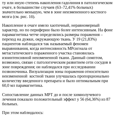
ту или иную степень накопления гадолиния в патологическом
очаге, в большинстве случаев (63–72,41% больных)
значительно меньшую, чем в зоне неизмененного костного
мозга (см. рис. 1б).
Накопление в очаге имело хаотичный, неравномерный
характер, но по периферии было более интенсивным. На фоне
парамагнетика четче определялись размеры поражения –
переход на дужки, окружающую ткань. У 19 (21,83%)
пациентов наблюдался так называемый феномен
выравнивания, когда интенсивность МРсигнала от
метастатического пораженного участка становилась
изоинтенсивной неизмененной ткани. Данный симптом,
возможно, связан с патологическим развитием сети сосудов в
зоне повреждения; он наблюдался при исследовании
позвоночника. Визуализация зоны поражения относительно
неизмененной костной ткани улучшалась пропорционально
количеству введенного препарата и было оптимальным при
60,0 мл парамагнетика.
Сопоставление данных МРТ до и после химиолучевого
лечения показало положительный эффект у 56 (64,36%) из 87
больных.
При этом наблюдалось: