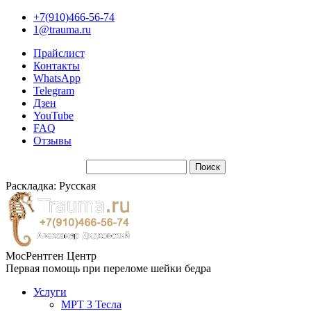
+7(910)466-56-74
1@trauma.ru
Прайслист
Контакты
WhatsApp
Telegram
Дзен
YouTube
FAQ
Отзывы
Раскладка: Русская
МосРентген Центр
Первая помощь при переломе шейки бедра
Услуги
МРТ 3 Тесла