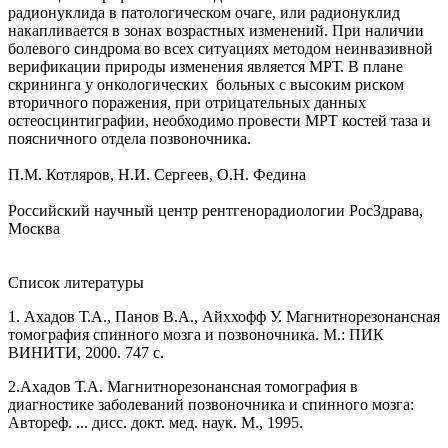
радионуклида в патологическом очаге, или радионуклид
накапливается в зонах возрастных изменений. При наличии
болевого синдрома во всех ситуациях методом неинвазивной
верификации природы изменения является МРТ. В плане
скрининга у онкологических больных с высоким риском
вторичного поражения, при отрицательных данных
остеосцинтиграфии, необходимо провести МРТ костей таза и
поясничного отдела позвоночника.
П.М. Котляров, Н.И. Сергеев, О.Н. Федина
Российский научный центр рентгенорадиологии РосЗдрава,
Москва
Список литературы
1. Ахадов Т.А., Панов В.А., Айххофф У. Магнитнорезонансная
томография спинного мозга и позвоночника. М.: ПИК
ВИНИТИ, 2000. 747 с.
2.Ахадов Т.А. Магнитнорезонансная томография в
диагностике заболеваний позвоночника и спинного мозга:
Автореф. ... дисс. докт. мед. наук. М., 1995.