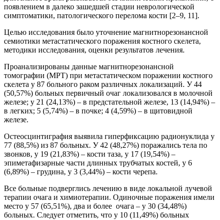
появлением в далеко зашедшей стадии неврологической
симптоматики, патологического перелома кости [2–9, 11].
Целью исследования было уточнение магнитнорезонансной
семиотики метастатического поражения костного скелета,
методики исследования, оценки результатов лечения.
Проанализированы данные магнитнорезонансной
томографии (МРТ) при метастатическом поражении костного
скелета у 87 больного раком различных локализаций. У 44
(50,57%) больных первичный очаг локализовался в молочной
железе; у 21 (24,13%) – в предстательной железе, 13 (14,94%) –
в легких; 5 (5,74%) – в почке; 4 (4,59%) – в щитовидной
железе.
Остеосцинтиграфия выявила гиперфиксацию радионуклида у
77 (88,5%) из 87 больных. У 42 (48,27%) поражались тела по
звонков, у 19 (21,83%) – кости таза, у 17 (19,54%) –
эпиметафизарные части длинных трубчатых костей, у 6
(6,89%) – грудина, у 3 (3,44%) – кости черепа.
Все больные подверглись лечению в виде локальной лучевой
терапии очага и химиотерапии. Одиночные поражения имели
место у 57 (65,51%), два и более очага – у 30 (34,48%)
больных. Следует отметить, что у 10 (11,49%) больных