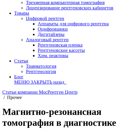
Трехмерная компьютерная томография
Лицензирование рентгеновских кабинетов
Товары
Цифровой рентген
Аппараты для цифрового рентгена
Оцифровщики
Дигитайзеры
Аналоговый рентген
Рентгеновская пленка
Рентгеновские кассеты
Хим. реактивы
Статьи
Травматология
Рентгенология
Блог
МЕНЮ
ЗАКРЫТЬ
назад
Статьи компании МосРентген Центр
/
Прочее
Магнитно-резонансная
томография в диагностике