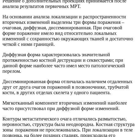
Решение о дополнительных проекциях принимается после
анализа результатов первичных МРТ.
На основании анализа локализации и распространенности
вторичных изменений выделены три формы поражения –
очаговая, диффузная, диссеминированная. При очаговой
форме поражение имело вид относительно локальных
изменений с сохранностью окружающих тканей и достаточно
четкой с ними границей.
Диффузная форма характеризовалась значительной
протяженностью костной деструкции и секвестрами; при
данной форме наиболее часто имел место патологический
перелом.
Диссеминированная форма отличалась наличием отдаленных
друг от друга очагов поражений в позвоночнике, трубчатой
кости, в других отделах скелета у одного пациента.
Мягкотканный компонент вторичных изменений наиболее
часто присутствовал при диффузной форме изменений.
Контуры метастатического очага отличались размытостью,
неровностью, структура была неоднородна. Костная структура
зоны поражения не прослеживалась. При локализации в теле
позвонка, на более поздних стадиях, происходила его