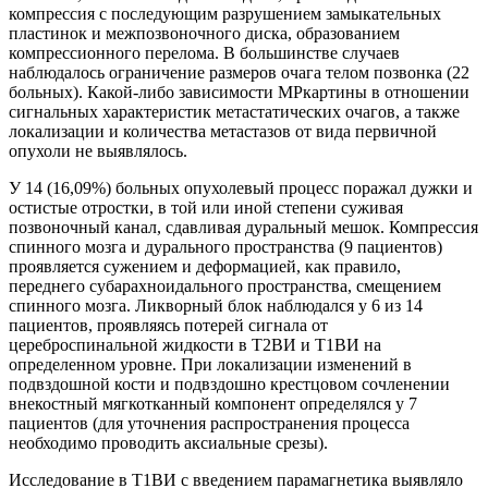
компрессия с последующим разрушением замыкательных
пластинок и межпозвоночного диска, образованием
компрессионного перелома. В большинстве случаев
наблюдалось ограничение размеров очага телом позвонка (22
больных). Какой-либо зависимости МРкартины в отношении
сигнальных характеристик метастатических очагов, а также
локализации и количества метастазов от вида первичной
опухоли не выявлялось.
У 14 (16,09%) больных опухолевый процесс поражал дужки и
остистые отростки, в той или иной степени суживая
позвоночный канал, сдавливая дуральный мешок. Компрессия
спинного мозга и дурального пространства (9 пациентов)
проявляется сужением и деформацией, как правило,
переднего субарахноидального пространства, смещением
спинного мозга. Ликворный блок наблюдался у 6 из 14
пациентов, проявляясь потерей сигнала от
цереброспинальной жидкости в Т2ВИ и Т1ВИ на
определенном уровне. При локализации изменений в
подвздошной кости и подвздошно крестцовом сочленении
внекостный мягкотканный компонент определялся у 7
пациентов (для уточнения распространения процесса
необходимо проводить аксиальные срезы).
Исследование в Т1ВИ с введением парамагнетика выявляло