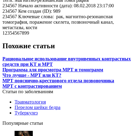
Теги: Магнитно-резонансная томография
234567 Начало активности (дата): 08.02.2018 23:17:00
234567 Кем создан (ID): 989
234567 Ключевые слова: рак, магнитно-резонансная
томография, поражение скелета, позвоночный канал,
метастазы, кости
12354567899
Похожие статьи
Рациональное использование внутривенных контрастных
средств при КТ и МРТ
Программа для просмотра МРТ и томограмм
Что лучше - МРТ или КТ?
МРТ пояснично-крестцового отдела позвоночника
МРТ с контрастированием
Статьи по заболеваниям
Травматология
Перелом шейки бедра
Туберкулез
Популярные статьи