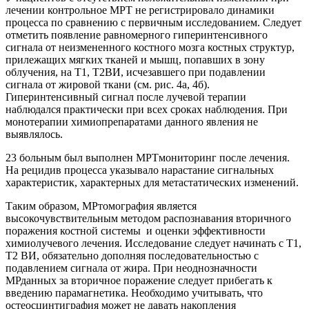
лечении контрольное МРТ не регистрировало динамики
процесса по сравнению с первичным исследованием. Следует
отметить появление равномерного гиперинтенсивного
сигнала от неизмененного костного мозга костных структур,
прилежащих мягких тканей и мышц, попавших в зону
облучения, на Т1, Т2ВИ, исчезавшего при подавлении
сигнала от жировой ткани (см. рис. 4a, 4б).
Гиперинтенсивный сигнал после лучевой терапии
наблюдался практически при всех сроках наблюдения. При
монотерапии химиопрепаратами данного явления не
выявлялось.
23 больным был выполнен МРТмониторинг после лечения.
На рецидив процесса указывало нарастание сигнальных
характеристик, характерных для метастатических изменений.
Таким образом, МРтомография является
высокочувствительным методом распознавания вторичного
поражения костной системы и оценки эффективности
химиолучевого лечения. Исследование следует начинать с Т1,
Т2 ВИ, обязательно дополняя последовательностью с
подавлением сигнала от жира. При неоднозначности
МРданных за вторичное поражение следует прибегать к
введению парамагнетика. Необходимо учитывать, что
остеосцинтиграфия может не давать накопления