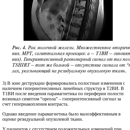
3) В зоне деструкции формировались полостные изменения с
наличием гиперинтенсивных линейных структур в Т2ВИ. В
Т1ВИ после введения парамагнетика по периферии полости
возникал симптом “ореола” – гиперинтенсивный сигнал за
счет гипернакопления контраста.
Однако введение парамагнетика было малоэффективным в
оценке резидуальной опухолевой ткани.
У пациентов с отсутствием положительных изменений при