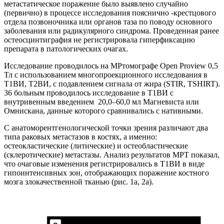
метастатическое поражение было выявлено случайно
(первично) в процессе исследования пояснично -крестцового
отдела позвоночника или органов таза по поводу основного
заболевания или радикулярного синдрома. Проведенная ранее
остеосцинтиграфия не регистрировала гиперфиксацию
препарата в патологических очагах.
Исследование проводилось на МРтомографе Open Proview 0,5
Тл с использованием многопроекционного исследования в
Т1ВИ, Т2ВИ, с подавлением сигнала от жира (STIR, TSHIRT).
36 больным проводилось исследование в Т1ВИ с
внутривенным введением 20,0–60,0 мл Магневиста или
Омнискана, данные которого сравнивались с нативными.
С анатоморентгенологической точки зрения различают два
типа раковых метастазов в костях, а именно:
остеокластические (литические) и остеобластические
(склеротические) метастазы. Анализ результатов МРТ показал,
что очаговые изменения регистрировались в Т1ВИ в виде
гипоинтенсивных зон, отображающих поражение костного
мозга злокачественной тканью (рис. 1а, 2а).