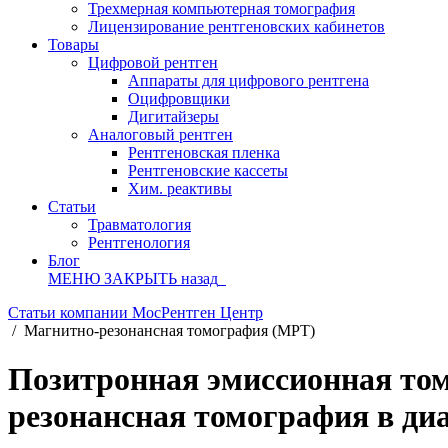
Трехмерная компьютерная томография
Лицензирование рентгеновских кабинетов
Товары
Цифровой рентген
Аппараты для цифрового рентгена
Оцифровщики
Дигитайзеры
Аналоговый рентген
Рентгеновская пленка
Рентгеновские кассеты
Хим. реактивы
Статьи
Травматология
Рентгенология
Блог
МЕНЮ
ЗАКРЫТЬ
назад
Статьи компании МосРентген Центр
/
Магнитно-резонансная томография (МРТ)
Позитронная эмиссионная том
резонансная томография в ди