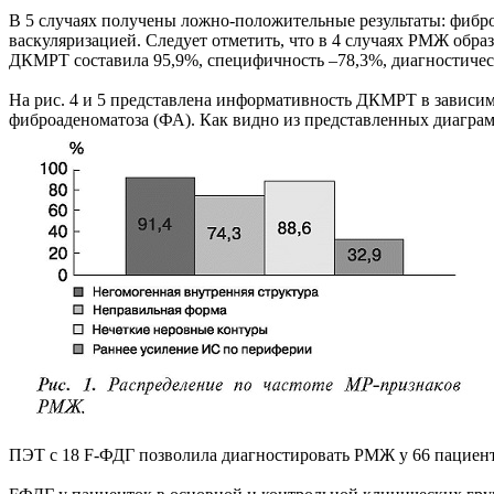
В 5 случаях получены ложно-положительные результаты: фибро
васкуляризацией. Следует отметить, что в 4 случаях РМЖ обра
ДКМРТ составила 95,9%, специфичность –78,3%, диагностическ
На рис. 4 и 5 представлена информативность ДКМРТ в зависим
фиброаденоматоза (ФА). Как видно из представленных диаграм
ПЭТ с 18 F-ФДГ позволила диагностировать РМЖ у 66 пациенто