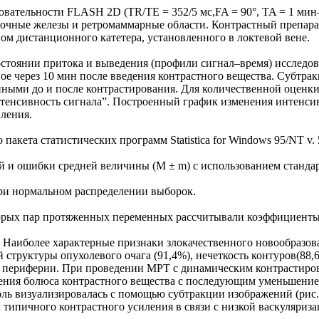
ательности FLASH 2D (TR/TE = 352/5 мс,FA = 90°, TA = 1 мин–1 
очные железы и ретромаммарные области. Контрастный препарат “
вом дистанционного катетера, установленного в локтевой вене.
остоянии притока и выведения (профили сигнал–время) исследо
ное через 10 мин после введения контрастного вещества. Субтр
ными до и после контрастирования. Для количественной оценки
енсивность сигнала”. Построенный график изменения интенсивн
ления.
кета статистических программ Statistica for Windows 95/NT v. 
 и ошибки средней величины (М ± m) с использованием стандар
ри нормальном распределении выборок.
торых пар протяженных переменных рассчитывали коэффициенты 
иболее характерные признаки злокачественного новообразования
труктуры опухолевого очага (91,4%), нечеткость контуров(88,6
по периферии. При проведении МРТ с динамическим контрастиро
едения болюса контрастного вещества с последующим уменьшени
ль визуализировалась с помощью субтракции изображений (рис.
м типичного контрастного усиления в связи с низкой васкуляриз