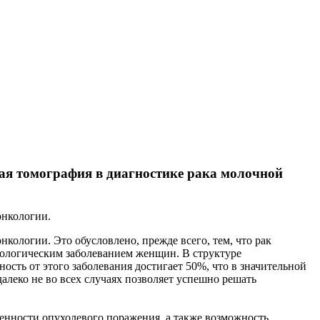
ая томография в диагностике рака молочной
онкологии.
ологии. Это обусловлено, прежде всего, тем, что рак
кологическим заболеванием женщин. В структуре
ость от этого заболевания достигает 50%, что в значительной
алеко не во всех случаях позволяет успешно решать
енности опухолевого поражения, а также возможность