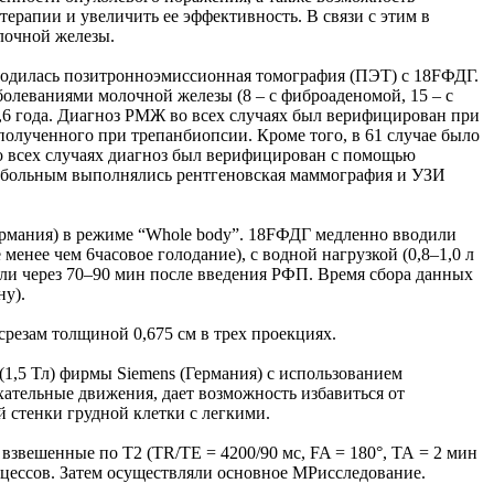
ерапии и увеличить ее эффективность. В связи с этим в
лочной железы.
одилась позитронноэмиссионная томография (ПЭТ) с 18FФДГ.
болеваниями молочной железы (8 – с фиброаденомой, 15 – с
2,6 года. Диагноз РМЖ во всех случаях был верифицирован при
олученного при трепанбиопсии. Кроме того, в 61 случае было
о всех случаях диагноз был верифицирован с помощью
ем больным выполнялись рентгеновская маммография и УЗИ
Германия) в режиме “Whole body”. 18FФДГ медленно вводили
енее чем 6часовое голодание), с водной нагрузкой (0,8–1,0 л
али через 70–90 мин после введения РФП. Время сбора данных
ну).
резам толщиной 0,675 см в трех проекциях.
,5 Тл) фирмы Siemens (Германия) с использованием
тельные движения, дает возможность избавиться от
 стенки грудной клетки с легкими.
взвешенные по Т2 (ТR/TE = 4200/90 мс, FA = 180°, ТА = 2 мин
оцессов. Затем осуществляли основное МРисследование.