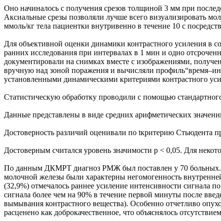
Оно начиналось с получения срезов толщиной 3 мм при последов
Аксиальные срезы позволяли лучше всего визуализировать мол
ммоль/кг тела пациентки внутривенно в течение 10 с посредст
Для объективной оценки динамики контрастного усиления в с
ранних исследования при интервалах в 1 мин и одно отсрочен
документировали на снимках вместе с изображениями, получен
вручную над зоной поражения и вычисляли профиль“время–инт
установленными динамическими критериями контрастного уси
Статистическую обработку проводили с помощью стандартного па
Данные представлены в виде средних арифметических значений
Достоверность различий оценивали по tкритерию Стьюдента п
Достоверным считался уровень значимости р < 0,05. Для неко
По данным ДКМРТ диагноз РМЖ был поставлен у 70 больных. На
молочной железы были характерны негомогенность внутренней с
(32,9%) отмечалось раннее усиление интенсивности сигнала 
сигнала более чем на 90% в течение первой минуты после вв
вымывания контрастного вещества). Особенно отчетливо опухо
расценено как доброкачественное, что объяснялось отсутствие