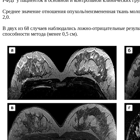
FФДГ у пациенток в основной и контрольной клинических гру
Среднее значение отношения опухоль/неизмененная ткань моло
2,0.
В двух из 68 случаев наблюдались ложно-отрицательные резул
способности метода (менее 0,5 см).