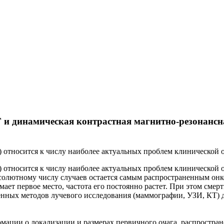
 и динамическая контрастная магнитно-резонансн
относится к числу наиболее актуальных проблем клинической 
тносится к числу наиболее актуальных проблем клинической онк
солютному числу случаев остается самым распространенным он
ет первое место, частота его постоянно растет. При этом смертн
енных методов лучевого исследования (маммографии, УЗИ, КТ) д
ации о локализации и размерах первичного очага, распростран