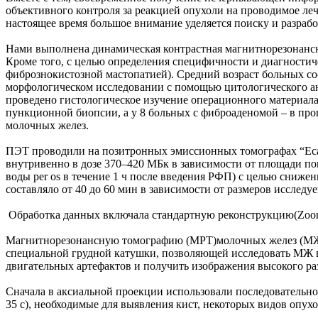
объективного контроля за реакцией опухоли на проводимое леч
настоящее время большое внимание уделяется поиску и разра
Нами выполнена динамическая контрастная магнитнорезонанс
Кроме того, с целью определения специфичности и диагностич
фибрознокистозной мастопатией). Средний возраст больных сос
морфологическом исследовании с помощью цитологического ана
проведено гистологическое изучение операционного материал
пункционной биопсии, а у 8 больных с фиброаденомой – в пр
молочных желез.
ПЭТ проводили на позитронных эмиссионных томографах “Ecat E
внутривенно в дозе 370–420 МБк в зависимости от площади пов
воды per os в течение 1 ч после введения РФП) с целью сниже
составляло от 40 до 60 мин в зависимости от размеров исследу
Обработка данных включала стандартную реконструкцию(Zoom =
Магнитнорезонансную томографию (МРТ)молочных желез (МЖ) о
специальной грудной катушки, позволяющей исследовать МЖ в
двигательных артефактов и получить изображения высокого ра
Сначала в аксиальной проекции использовали последовательнос
35 с), необходимые для выявления кист, некоторых видов опух