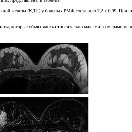
ппах представлены в таблице.
чной железы (КДН) у больных РМЖ составило 7,2 ± 0,99. При э
ьтаты, которые объяснялись относительно малыми размерами пе