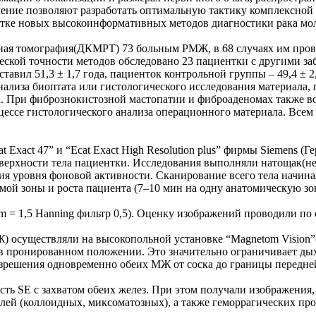
ение позволяют разработать оптимальную тактику комплексной т
ботке новых высокоинформативных методов диагностики рака мо
ная томография(ДКМРТ) 73 больным РМЖ, в 68 случаях им пров
еской точности методов обследовано 23 пациентки с другими за
тавил 51,3 ± 1,7 года, пациенток контрольной группы – 49,4 ± 
лиза биоптата или гистологического исследования материала, п
а. При фибрознокистозной мастопатии и фиброаденомах также в
оцессе гистологического анализа операционного материала. Вс
xact 47” и “Ecat Exact High Resolution plus” фирмы Siemens (
ерхности тела пациентки. Исследования выполняли натощак(не м
ния уровня фоновой активности. Сканирование всего тела начин
емой зоны и роста пациента (7–10 мин на одну анатомическую зо
 1,5 Hanning фильтр 0,5). Оценку изображений проводили по с
существляли на высокопольной установке “Magnetom Vision”(1
 пронированном положении. Это значительно ограничивает дыха
зрешения одновременно обеих МЖ от соска до границы передней
ть SE с захватом обеих желез. При этом получали изображения, 
олей (коллоидных, миксоматозных), а также геморрагических пр