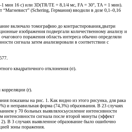
мин 16 с) или 3D(TR/TE = 8,1/4 мс, FA = 30°, TA = 1 мин).
Магневист” (Schering, Германия) вводили в дозе 0,1–0,16
вание включало томографию до контрастирования,дватри
акционные изображения подвергали количественному анализу и
 очагового поражения область интереса обычно определяли
ости сигнала затем анализировали в соответствии с
577.
тного квадратичного отклонения (σ).
корреляции (r).
 показаны на рис. 1. Как видно из этого рисунка, для рака
%) и неправильная форма (74,3%) образования. В 23 случаях
ванием у 70 больных выявлялосьусиление интенсивности
ем интенсивности сигнала после второй минуты (эффект
 2). В 3 случаях выявленное образование было ошибочно
ацией зоны поражения.