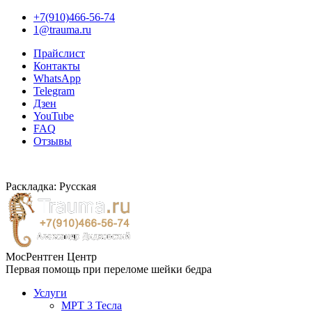
+7(910)466-56-74
1@trauma.ru
Прайслист
Контакты
WhatsApp
Telegram
Дзен
YouTube
FAQ
Отзывы
Раскладка: Русская
МосРентген Центр
Первая помощь при переломе шейки бедра
Услуги
МРТ 3 Тесла