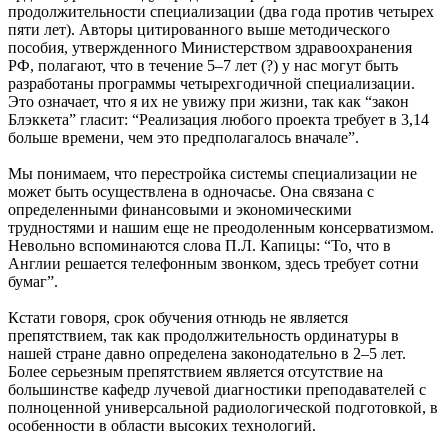
продолжительности специализации (два года против четырех
пяти лет). Авторы цитированного выше методического
пособия, утвержденного Министерством здравоохранения
РФ, полагают, что в течение 5–7 лет (?) у нас могут быть
разработаны программы четырехгодичной специализации.
Это означает, что я их не увижу при жизни, так как “закон
Блэккета” гласит: “Реализация любого проекта требует в 3,14
больше времени, чем это предполагалось вначале”.
Мы понимаем, что перестройка системы специализации не
может быть осуществлена в одночасье. Она связана с
определенными финансовыми и экономическими
трудностями и нашим еще не преодоленным консерватизмом.
Невольно вспоминаются слова П.Л. Капицы: “То, что в
Англии решается телефонным звонком, здесь требует сотни
бумаг”.
Кстати говоря, срок обучения отнюдь не является
препятствием, так как продолжительность ординатуры в
нашей стране давно определена законодательно в 2–5 лет.
Более серьезным препятствием является отсутствие на
большинстве кафедр лучевой диагностики преподавателей с
полноценной универсальной радиологической подготовкой, в
особенности в области высоких технологий.