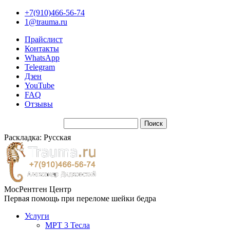
+7(910)466-56-74
1@trauma.ru
Прайслист
Контакты
WhatsApp
Telegram
Дзен
YouTube
FAQ
Отзывы
Раскладка: Русская
МосРентген Центр
Первая помощь при переломе шейки бедра
Услуги
МРТ 3 Тесла