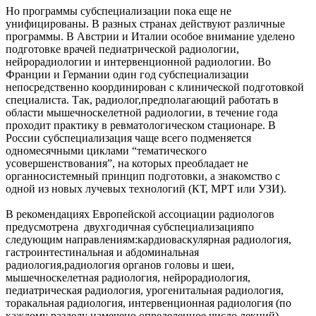
Но программы субспециализации пока еще не
унифицированы. В разных странах действуют различные
программы. В Австрии и Италии особое внимание уделено
подготовке врачей педиатрической радиологии,
нейрорадиологии и интервенционной радиологии. Во
Франции и Германии один год субспециализации
непосредственно координирован с клинической подготовкой
специалиста. Так, радиолог,предполагающий работать в
области мышечноскелетной радиологии, в течение года
проходит практику в ревматологическом стационаре. В
России субспециализация чаще всего подменяется
одномесячными циклами “тематического
усовершенствования”, на которых преобладает не
органносистемный принцип подготовки, а знакомство с
одной из новых лучевых технологий (КТ, МРТ или УЗИ).
В рекомендациях Европейской ассоциации радиологов
предусмотрена двухгодичная субспециализацияпо
следующим направлениям:кардиоваскулярная радиология,
гастроинтестинальная и абдоминальная
радиология,радиология органов головы и шеи,
мышечноскелетная радиология, нейрорадиология,
педиатрическая радиология, урогенитальная радиология,
торакальная радиология, интервенционная радиология (по
каждому разделу намечено определенное число лекций).