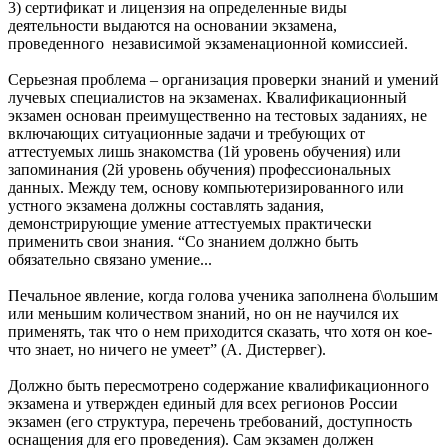
3) сертификат и лицензия на определенные виды
деятельности выдаются на основании экзамена,
проведенного независимой экзаменационной комиссией.
Серьезная проблема – организация проверки знаний и умений
лучевых специалистов на экзаменах. Квалификационный
экзамен основан преимущественно на тестовых заданиях, не
включающих ситуационные задачи и требующих от
аттестуемых лишь знакомства (1й уровень обучения) или
запоминания (2й уровень обучения) профессиональных
данных. Между тем, основу компьютеризированного или
устного экзамена должны составлять задания,
демонстрирующие умение аттестуемых практически
применить свои знания. “Со знанием должно быть
обязательно связано умение...
Печальное явление, когда голова ученика заполнена б\ольшим
или меньшим количеством знаний, но он не научился их
применять, так что о нем приходится сказать, что хотя он кое-
что знает, но ничего не умеет” (А. Дистервег).
Должно быть пересмотрено содержание квалификационного
экзамена и утвержден единый для всех регионов России
экзамен (его структура, перечень требований, доступность
оснащения для его проведения). Сам экзамен должен