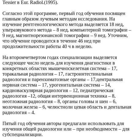
Tessier в Eur. Radiol.(1995).
Согласно этой программе, первый год обучения посвящен
главным образом лучевым методам исследования. На
изучение рентгенологического метода выделяется 18 нед,
ультразвукового метода – 8 нед, компьютерной томографии –
9 нед, магнитнорезонансной томографии – 9 нед. Уточним,
что обучение проводится в течение 46 нед при
продолжительности работы 40 ч в неделю.
На второмчетвертом годах специализации выделяется
следующее число недель для изучения диагностики в
конкретных областях мышечноскелетная система – 17,
торакальная радиология – 17, гастроинтестинальная
радиология и паренхиматозные органы – 17,центральная
нервная система – 17, урогенитальная система – 14,
кардиоваскулярная радиология – 12, педиатрическая
радиология –12, общая интервенционная техника – 8,
неотложная радиология – 8, органы головы и шеи – 6,
молочная железа – 6, челюстноли цевая область и дентальная
радиология – 4.
Пятый год обучения авторы предлагали использовать для
изучения общей радиологии или – при необходимости – для
субспециализации.