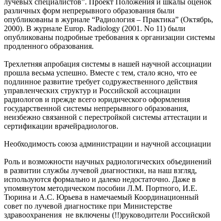
лучевых специалистов”. Проект Положения и шкалы оценок
различных форм непрерывного образования были
опубликованы в журнале “Радиология – Практика” (Октябрь,
2000). В журнале Europ. Radiology (2001. No 11) были
опубликованы подробные требования к организации системы
продленного образования.
Трехлетняя апробация системы в нашей научной ассоциации
прошла весьма успешно. Вместе с тем, стало ясно, что ее
подлинное развитие требует содружественного действия
управленческих структур и Российской ассоциации
радиологов и прежде всего юридического оформления
государственной системы непрерывного образования,
неизбежно связанной с перестройкой системы аттестации и
сертификации врачейрадиологов.
Необходимость союза администрации и научной ассоциации
Роль и возможности научных радиологических объединений
в развитии службы лучевой диагностики, на наш взгляд,
используются формально и далеко недостаточно. Даже в
упомянутом методическом пособии Л.М. Портного, И.Е.
Тюрина и А.С. Юрьева в намечаемый Координационный
совет по лучевой диагностике при Министерстве
здравоохранения не включены (!!)руководители Российской