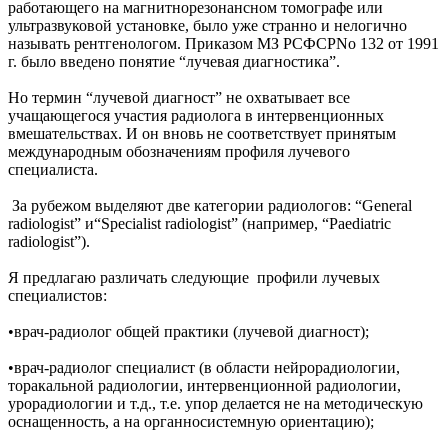
работающего на магнитнорезонансном томографе или
ультразвуковой установке, было уже странно и нелогично
называть рентгенологом. Приказом МЗ РСФСРNo 132 от 1991
г. было введено понятие “лучевая диагностика”.
Но термин “лучевой диагност” не охватывает все
учащающегося участия радиолога в интервенционных
вмешательствах. И он вновь не соответствует принятым
международным обозначениям профиля лучевого
специалиста.
За рубежом выделяют две категории радиологов: “General
radiologist” и“Specialist radiologist” (например, “Paediatric
radiologist”).
Я предлагаю различать следующие профили лучевых
специалистов:
•врач-радиолог общей практики (лучевой диагност);
•врач-радиолог специалист (в области нейрорадиологии,
торакальной радиологии, интервенционной радиологии,
урорадиологии и т.д., т.е. упор делается не на методическую
оснащенность, а на органносистемную ориентацию);