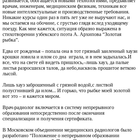
развивается, обогащается новыми технологиями, предъявляет
врачам, инженерам, медицинским физикам, техникам все
новые интеллектуальные и производственные требования.
Никакие курсы один раз в пять лет уже не выручают нас, и
мы остаемся на обочине, с грустью глядя вслед уходящему
поезду. Как мне кажется, ситуация образно выражена в
стихотворении узбекского поэта А. Архипова “Золотая
рыбка”.
Едва от рожденья – попала она в тот грязный заиленный хаузи
крошки ловила и илом со дна играла, и в нем задыхалась.И
все, что на свете ей видеть пришлось,–лишь хауз, да палые
листья разросшихся талов, да небо,насквозь прошитое веткою
лысой.
Лишь хауз заброшенный с грязной водой,с листвой
полусгнившей да илом... И горько, что рыбке моей золотой
вот это – и кажется миром.
Врач-радиолог включается в систему непрерывного
образования непосредственно после окончания
специализации и получения сертификата.
В Московском объединении медицинских радиологов было
разработано “Положение о непрерывном образовании