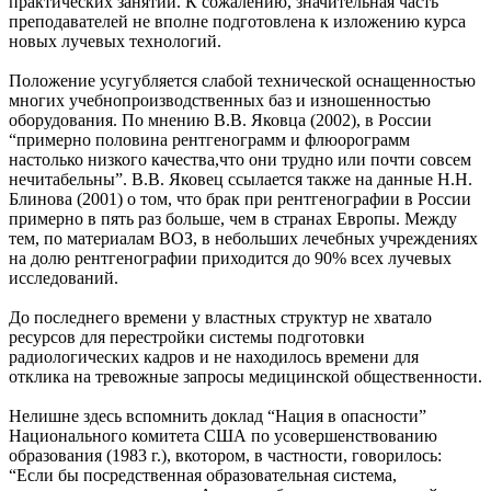
практических занятий. К сожалению, значительная часть
преподавателей не вполне подготовлена к изложению курса
новых лучевых технологий.
Положение усугубляется слабой технической оснащенностью
многих учебнопроизводственных баз и изношенностью
оборудования. По мнению В.В. Яковца (2002), в России
“примерно половина рентгенограмм и флюорограмм
настолько низкого качества,что они трудно или почти совсем
нечитабельны”. В.В. Яковец ссылается также на данные Н.Н.
Блинова (2001) о том, что брак при рентгенографии в России
примерно в пять раз больше, чем в странах Европы. Между
тем, по материалам ВОЗ, в небольших лечебных учреждениях
на долю рентгенографии приходится до 90% всех лучевых
исследований.
До последнего времени у властных структур не хватало
ресурсов для перестройки системы подготовки
радиологических кадров и не находилось времени для
отклика на тревожные запросы медицинской общественности.
Нелишне здесь вспомнить доклад “Нация в опасности”
Национального комитета США по усовершенствованию
образования (1983 г.), вкотором, в частности, говорилось:
“Если бы посредственная образовательная система,