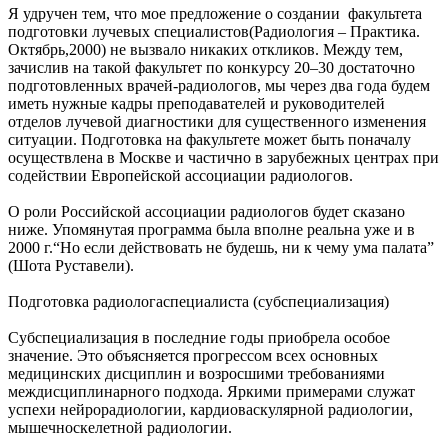
Я удручен тем, что мое предложение о создании факультета
подготовки лучевых специалистов(Радиология – Практика.
Октябрь,2000) не вызвало никаких откликов. Между тем,
зачислив на такой факультет по конкурсу 20–30 достаточно
подготовленных врачей-радиологов, мы через два года будем
иметь нужные кадры преподавателей и руководителей
отделов лучевой диагностики для существенного изменения
ситуации. Подготовка на факультете может быть поначалу
осуществлена в Москве и частично в зарубежных центрах при
содействии Европейской ассоциации радиологов.
О роли Российской ассоциации радиологов будет сказано
ниже. Упомянутая программа была вполне реальна уже и в
2000 г.“Но если действовать не будешь, ни к чему ума палата”
(Шота Руставели).
Подготовка радиологаспециалиста (субспециализация)
Субспециализация в последние годы приобрела особое
значение. Это объясняется прогрессом всех основных
медицинских дисциплин и возросшими требованиями
междисциплинарного подхода. Яркими примерами служат
успехи нейрорадиологии, кардиоваскулярной радиологии,
мышечноскелетной радиологии.