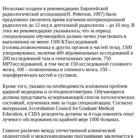
Несколько позднее в рекомендациях Европейской
радиологической ассоциации(H. Petterson, 1997) было
предложено увеличить время изучения интервенционной
радиологии до 12 нед и дентальной радиологии – до 10 нед. В
этих же рекомендациях указывалось, что за период
специализации обучающийся должен лично участвовать в
выполнении не менее 1500 КТисследований
(головы,позвоночника и других органов и частей тела), 1500
ультразвуковых, включая 400 абдоминальных исследований и
200 исследований таза и генитальных органов, 750
МРТисследований, в том числе 150 исследований головного
мозга, 100 – позвоночника и спинного мозга, 150 –
периферических костей и суставов.
Кроме того, указано на необходимость изложения проблем
ядерной медицины и остеоденситометрии. Обучающиеся
должны представить исчерпывающий список патологических
состояний, изученных ими за годы специализации. Согласно
материалам Accreditation Council for Graduate Medical
Education, в США резиденты должны за 4 года накопить опыт
лучевого обследования по крайней мере 1000 больных.
Главное различие между отечественной клинической
ординатурой и международными программами заключается в