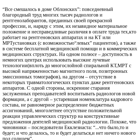
“Все смешалось в доме Облонских”: повседневный
благородный труд многих тысяч радиологов и
рентгенолаборантов, преданных своей прекрасной
профессии, и, наряду с этим, их незавидное материальное
положение и несправедливые различия в оплате труда тех,кто
работает на рентгеновских аппаратах и на КТ или
МРТустановках (с возможностью“левых” пациентов), а также
в системе бесплатной медицинской помощи и в коммерческих
медицинских структурах. На одном полюсе – доступность в
немногих центрах использовать высокие лучевые
технологии(вплоть до многослойной спиральной КТ,МРТ с
высокой напряженностью магнитного поля, позитронных
эмиссионных томографов), на другом – отсутствие в
некоторых травматологических пунктах даже рентгеновских
аппаратов. С одной стороны, искренние старания
заслуженных преподавателей воспитывать радиологов новой
формации, а с другой – устаревшая номенклатура кадрового
состава, не равномерное распределение бюджетных
ассигнований, многолетнее отсутствие положительной
реакции управленческих структур на конструктивные
предложения деятелей медицинской радиологии. Похоже, что
чиновники – последователи Екклезиаста: “...что было,то и
будет; и что делалось, то и будет делаться,и нет ничего нового
под солнцем”.