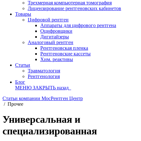
Трехмерная компьютерная томография
Лицензирование рентгеновских кабинетов
Товары
Цифровой рентген
Аппараты для цифрового рентгена
Оцифровщики
Дигитайзеры
Аналоговый рентген
Рентгеновская пленка
Рентгеновские кассеты
Хим. реактивы
Статьи
Травматология
Рентгенология
Блог
МЕНЮ
ЗАКРЫТЬ
назад
Статьи компании МосРентген Центр
/
Прочее
Универсальная и
специализированная