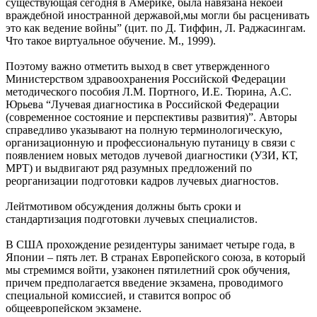
существующая сегодня в Америке, была навязана некоей
враждебной иностранной державой,мы могли бы расценивать
это как ведение войны” (цит. по Д. Тиффин, Л. Раджасингам.
Что такое виртуальное обучение. М., 1999).
Поэтому важно отметить выход в свет утвержденного
Министерством здравоохранения Российской Федерации
методического пособия Л.М. Портного, И.Е. Тюрина, А.С.
Юрьева “Лучевая диагностика в Российской Федерации
(современное состояние и перспективы развития)”. Авторы
справедливо указывают на полную терминологическую,
организационную и профессиональную путаницу в связи с
появлением новых методов лучевой диагностики (УЗИ, КТ,
МРТ) и выдвигают ряд разумных предложений по
реорганизации подготовки кадров лучевых диагностов.
Лейтмотивом обсуждения должны быть сроки и
стандартизация подготовки лучевых специалистов.
В США прохождение резидентуры занимает четыре года, в
Японии – пять лет. В странах Европейского союза, в который
мы стремимся войти, узаконен пятилетний срок обучения,
причем предполагается введение экзамена, проводимого
специальной комиссией, и ставится вопрос об
общеевропейском экзамене.