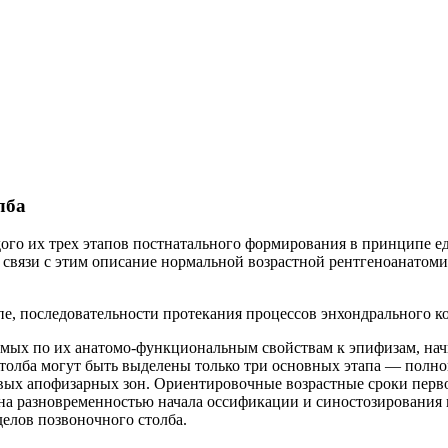
лба
го их трех этапов постнатального формирования в принципе еди
 связи с этим описание нормальной возрастной рентгеноанатоми
е, последовательности протекания процессов энхондрального ко
емых по их анатомо-функциональным свойствам к эпифизам, начи
олба могут быть выделены только три основных этапа — полного
вых апофизарных зон. Ориентировочные возрастные сроки первог
а разновременностью начала оссификации и синостозирования н
делов позвоночного столба.