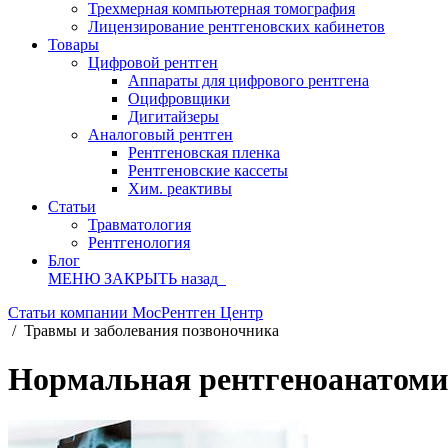
Трехмерная компьютерная томография
Лицензирование рентгеновских кабинетов
Товары
Цифровой рентген
Аппараты для цифрового рентгена
Оцифровщики
Дигитайзеры
Аналоговый рентген
Рентгеновская пленка
Рентгеновские кассеты
Хим. реактивы
Статьи
Травматология
Рентгенология
Блог
МЕНЮ
ЗАКРЫТЬ
назад
Статьи компании МосРентген Центр
/
Травмы и заболевания позвоночника
Нормальная рентгеноанатомия