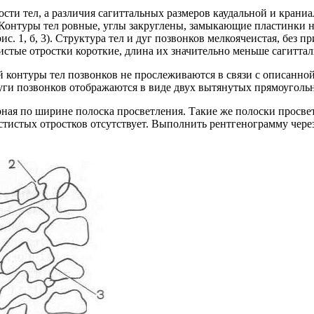
ости тел, а различия сагиттальных размеров каудальной и кран
Контуры тел ровные, углы закруглены, замыкающие пластинки 
с. 1, б, 3). Структура тел и дуг позвонков мелкоячеистая, без
стые отростки короткие, длина их значительно меньше сагитталь
й контуры тел позвонков не прослеживаются в связи с описан
уги позвонков отображаются в виде двух вытянутых прямоугол
рная по ширине полоска просветления. Такие же полоски просв
истых отростков отсутствует. Выполнить рентгенограмму через р