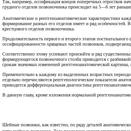
Так, например, оссификация концов поперечных отростков нач
грудного отделов позвоночника происходит на 5—6 лет раньше
Анатомические и рентгеноанатомические характеристики каждо
формирование разных его отделов имеет и ряд особенностей. В
крестцового отделов позвоночника.
Продолжительность первого и второго этапов постнатального 
оссифицированности хрящевых частей позвонков, подвергающих
Соответственно этому успевают произойти и ряд существенны
формирующегося позвоночного столба приводится с разбивкой н
срокам значимых изменений рентгеноанатомической картины, п
Применительно к каждому из выделенных возрастных периодов 
отдельно перечисляются рентгенологические показатели анато
приводится дифференциальная диагностика рентгеноанатомиче
В данную главу, кроме изложения нормальной рентгеноанатоми
Шейные позвонки, как известно, по ряду деталей анатомическо