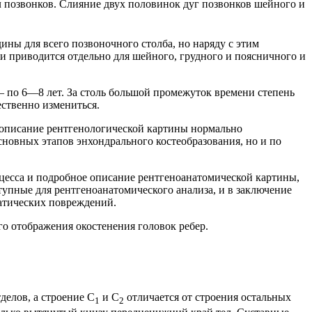
л позвонков. Слияние двух половинок дуг позвонков шейного и
ны для всего позвоночного столба, но наряду с этим
и приводится отдельно для шейного, грудного и поясничного и
— по 6—8 лет. За столь большой промежуток времени степень
ественно измениться.
 описание рентгенологической картины нормально
сновных этапов энхондрального костеобразования, но и по
цесса и подробное описание рентгеноанатомической картины,
тупные для рентгеноанатомического анализа, и в заключение
атических повреждений.
о отображения окостенения головок ребер.
делов, а строение С
и С
отличается от строения остальных
1
2