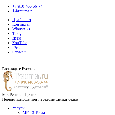
+7(910)466-56-74
1@trauma.ru
Прайслист
Контакты
WhatsApp
Telegram
Дзен
YouTube
FAQ
Отзывы
Раскладка: Русская
МосРентген Центр
Первая помощь при переломе шейки бедра
Услуги
МРТ 3 Тесла