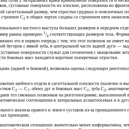
выступы у латеральных краев краниальной поверхности и неск
нков, суставные поверхности их плоские, расположены во фронт
й сагиттальный размер, чем отростки грудных и поясничных поз
 строение С
в общих чертах сходны со строением пяти нижеле
2
тикального костного выступа больших размеров в переднем отде
1
азмер равны примерно
/
соответствующих размеров тела. Форма
4
зано это в первую очередь с тем, что этот позвонок не имеет ни 
ий бугорок с ямкой зуба, в центральной части задней дуги — за
суставные поверхности служат для сочленения с мыщелками зат
сти боковых масс находятся короткие поперечные отростки.
циях (задней и боковой), возможна оценка следующих рентгено
ожение шейного отдела в сагиттальной плоскости (наличие и вы
остков С
— С
, обеих дуг и боковых масс С
, зуба С
, анатомич
2
7
1
2
краев тел смежных позвонков на рентгенограмме, выполненной в
атомические соотношения в латеральных атлантоосевых и в дуго
льного анализа правого и левого суставов из-за проекционного
сых проекциях.
оанатомическом отношении значительно менее информативна, че