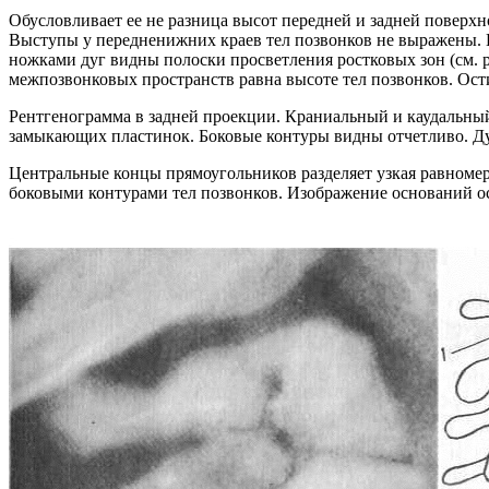
Обусловливает ее не разница высот передней и задней поверхн
Выступы у передненижних краев тел позвонков не выражены. 
ножками дуг видны полоски просветления ростковых зон (см. ри
межпозвонковых пространств равна высоте тел позвонков. Ости
Рентгенограмма в задней проекции. Краниальный и каудальны
замыкающих пластинок. Боковые контуры видны отчетливо. Д
Центральные концы прямоугольников разделяет узкая равноме
боковыми контурами тел позвонков. Изображение оснований ост