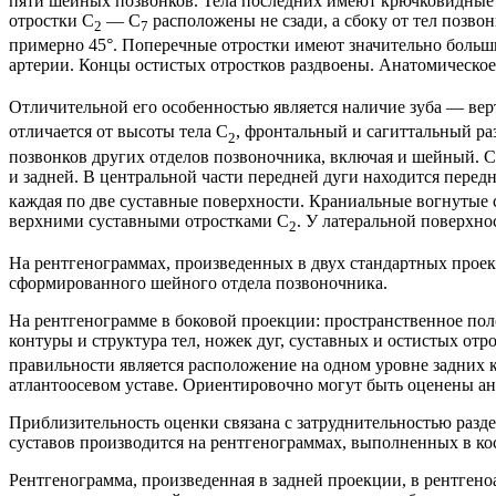
пяти шейных позвонков. Тела последних имеют крючковидные 
отростки С
— С
расположены не сзади, а сбоку от тел позво
2
7
примерно 45°. Поперечные отростки имеют значительно больши
артерии. Концы остистых отростков раздвоены. Анатомическое
Отличительной его особенностью является наличие зуба — вер
отличается от высоты тела С
, фронтальный и сагиттальный р
2
позвонков других отделов позвоночника, включая и шейный. Свя
и задней. В центральной части передней дуги находится передн
каждая по две суставные поверхности. Краниальные вогнутые 
верхними суставными отростками С
. У латеральной поверхно
2
На рентгенограммах, произведенных в двух стандартных проек
сформированного шейного отдела позвоночника.
На рентгенограмме в боковой проекции: пространственное пол
контуры и структура тел, ножек дуг, суставных и остистых отр
правильности является расположение на одном уровне задних 
атлантоосевом уставе. Ориентировочно могут быть оценены ан
Приблизительность оценки связана с затруднительностью разде
суставов производится на рентгенограммах, выполненных в ко
Рентгенограмма, произведенная в задней проекции, в рентген