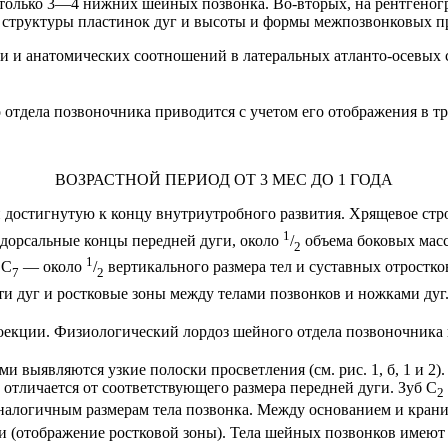
 только 3—4 нижних шейных позвонка. Во-вторых, на рентгеног
 структуры пластинок дуг и высоты и формы межпозвонковых п
и и анатомических соотношений в латеральных атланто-осевых с
тдела позвоночника приводится с учетом его отображения в тр
ВОЗРАСТНОЙ ПЕРИОД ОТ 3 МЕС ДО 1 ГОДА
и достигнутую к концу внутриутробного развития. Хрящевое ст
1
 дорсальные концы передней дуги, около
/
объема боковых масс
2
1
 С
— около
/
вертикального размера тел и суставных отростк
7
2
ти дуг и ростковые зоны между телами позвонков и ножками дуг
роекции. Физиологический лордоз шейного отдела позвоночника
выявляются узкие полоски просветления (см. рис. 1, б, 1 и 2)
отличается от соответствующего размера передней дуги. Зуб С
2
аналогичным размерам тела позвонка. Между основанием и кран
и (отображение ростковой зоны). Тела шейных позвонков имеют