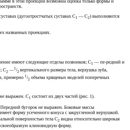
рамме в этой проекции возможна оценка только формы и
ространств.
уставах (дугоотростчатых суставах С
— С
) выполняются
1
2
ех названных проекциях.
роение имеют следующие отделы позвонков; С
— пе-редний и
1
1
; С
—
/
вертикального размера тела, верхушка зуба,
2
2
1
ов, примерно
/
объема хрящевых моделей поперечных
2
.
 не выражен. С
состоит их двух частей (рис. 1).
1
. Передний бугорок не выражен. Боковые массы
имеет форму усеченного конуса с закругленной верхушкой.
иальной поверхностью тела С
видна относительно широкая
2
 своеобразную клиновидную форму.