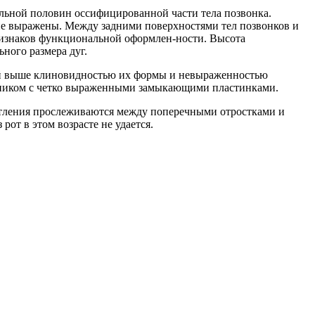
иальной половин оссифицированной части тела позвонка.
не выражены. Между задними поверхностями тел позвонков и
 признаков функциональной оформлен-ности. Высота
ного размера дуг.
ной выше клиновидностью их формы и невыраженностью
ьником с четко выраженными замыкающими пластинками.
етления прослеживаются между поперечными отростками и
от в этом возрасте не удается.