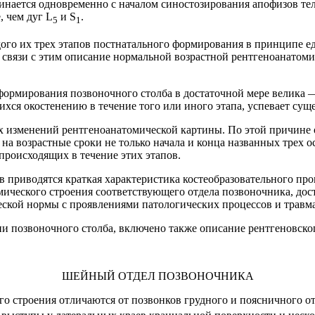
инается одновременно с началом синостозирования апофизов те
, чем дуг L
и S
.
5
1
го их трех этапов постнатального формирования в принципе еди
 связи с этим описание нормальной возрастной рентгеноанатоми
формирования позвоночного столба в достаточной мере велика 
ся окостенению в течение того или иного этапа, успевает сущ
х изменений рентгеноанатомической картины. По этой причине
а возрастные сроки не только начала и конца названных трех о
роисходящих в течение этих этапов.
приводятся краткая характеристика костеобразовательного про
мического строения соответствующего отдела позвоночника, дос
ской нормы с проявлениями патологических процессов и травм
и позвоночного столба, включено также описание рентгеновског
ШЕЙНЫЙ ОТДЕЛ ПОЗВОНОЧНИКА
го строения отличаются от позвонков грудного и поясничного от