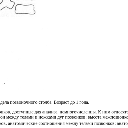
дела позвоночного столба. Возраст до 1 года.
нков, доступные для анализа, немногочисленны. К ним относятс
зон между телами и ножками дуг позвонков; высота межпозвонко
ков, анатомические соотношения между телами позвонков: анат