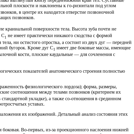
олько вытянутый книзу передненижний край тел. Суставные
альной плоскости и наклонены к го-ризонтали под углом
вонков, в центре их находится отверстие позвоночной
жащих позвонков.
ле краниальной поверхности тела. Высота зуба почти не
 С
не имеет практически никакого сходства с формой
1
тела, ни остистого отростка, а состоит из двух дуг — передней
дний бугорок. Кроме дуг С
имеет две боковые массы, имеющие
1
ылочной кости, плоские каудальные — для сочленения с
логических показателей анатомического строения полностью
раженность физиологического лордоза); форма, размеры,
еские соотношения между телами позвонков (критерием их
 стандартной укладке), а также со-отношения в срединном
отростчатых уставах.
 наложения их изображений. Детальный анализ состояния этих
м боковая. Во-первых, из-за проекционного наслоения нижней