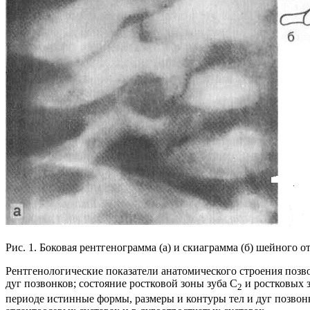
Рис. 1. Боковая рентгенограмма (а) и скиаграмма (б) шейного от
Рентгенологические показатели анатомического строения позво
дуг позвонков; состояние ростковой зоны зуба С
и ростковых 
2
периоде истинные формы, размеры и контуры тел и дуг позвон