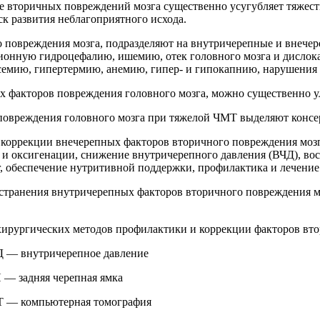
ие вторичных повреждений мозга существенно усугубляет тяжест
к развития неблагоприятного исхода.
 повреждения мозга, подразделяют на внутричерепные и внече
ионную гидроцефалию, ишемию, отек головного мозга и дисло
семию, гипертермию, анемию, гипер- и гипокапнию, нарушения 
 факторов повреждения головного мозга, можно существенно у
повреждения головного мозга при тяжелой ЧМТ выделяют консе
я коррекции внечерепных факторов вторичного повреждения моз
 и оксигенации, снижение внутричерепного давления (ВЧД), в
, обеспечение нутритивной поддержки, профилактика и лечени
устранения внутричерепных факторов вторичного повреждения мо
 хирургических методов профилактики и коррекции факторов вто
ичерепное давление
адняя черепная ямка
омпьютерная томография