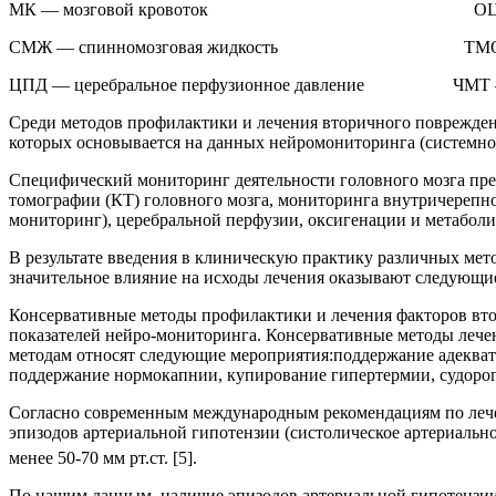
МК — мозговой кровоток ОЦК — объем
СМЖ — спинномозговая жидкость ТМО — твер
ЦПД — церебральное перфузионное давление ЧМТ — ч
Среди методов профилактики и лечения вторичного поврежден
которых основывается на данных нейромониторинга (системно
Специфический мониторинг деятельности головного мозга пред
томографии (КТ) головного мозга, мониторинга внутричерепно
мониторинг), церебральной перфузии, оксигенации и метаболиз
В результате введения в клиническую практику различных мет
значительное влияние на исходы лечения оказывают следующие: 
Консервативные методы профилактики и лечения факторов вт
показателей нейро-мониторинга. Консервативные методы лече
методам относят следующие мероприятия:поддержание адеква
поддержание нормокапнии, купирование гипертермии, судорог,
Согласно современным международным рекомендациям по лече
эпизодов артериальной гипотензии (систолическое артериально
менее 50-70 мм рт.ст. [5].
По нашим данным, наличие эпизодов артериальной гипотензии