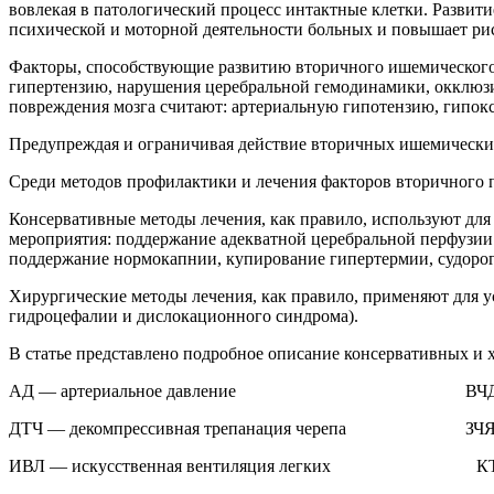
вовлекая в патологический процесс интактные клетки. Развит
психической и моторной деятельности больных и повышает рис
Факторы, способствующие развитию вторичного ишемического
гипертензию, нарушения церебральной гемодинамики, окклюз
повреждения мозга считают: артериальную гипотензию, гипок
Предупреждая и ограничивая действие вторичных ишемических
Среди методов профилактики и лечения факторов вторичного 
Консервативные методы лечения, как правило, используют дл
мероприятия: поддержание адекватной церебральной перфузии
поддержание нормокапнии, купирование гипертермии, судорог
Хирургические методы лечения, как правило, применяют для 
гидроцефалии и дислокационного синдрома).
В статье представлено подробное описание консервативных и
АД — артериальное давление ВЧД — внутр
ДТЧ — декомпрессивная трепанация черепа ЗЧЯ — з
ИВЛ — искусственная вентиляция легких КТ — к