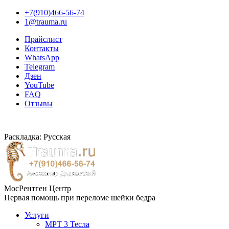
+7(910)466-56-74
1@trauma.ru
Прайслист
Контакты
WhatsApp
Telegram
Дзен
YouTube
FAQ
Отзывы
Раскладка: Русская
МосРентген Центр
Первая помощь при переломе шейки бедра
Услуги
МРТ 3 Тесла