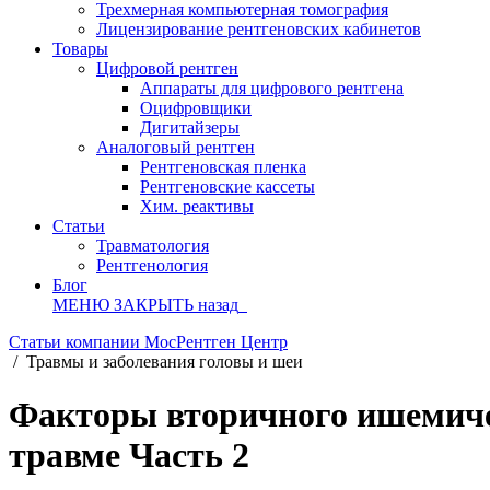
Трехмерная компьютерная томография
Лицензирование рентгеновских кабинетов
Товары
Цифровой рентген
Аппараты для цифрового рентгена
Оцифровщики
Дигитайзеры
Аналоговый рентген
Рентгеновская пленка
Рентгеновские кассеты
Хим. реактивы
Статьи
Травматология
Рентгенология
Блог
МЕНЮ
ЗАКРЫТЬ
назад
Статьи компании МосРентген Центр
/
Травмы и заболевания головы и шеи
Факторы вторичного ишемичес
травме Часть 2