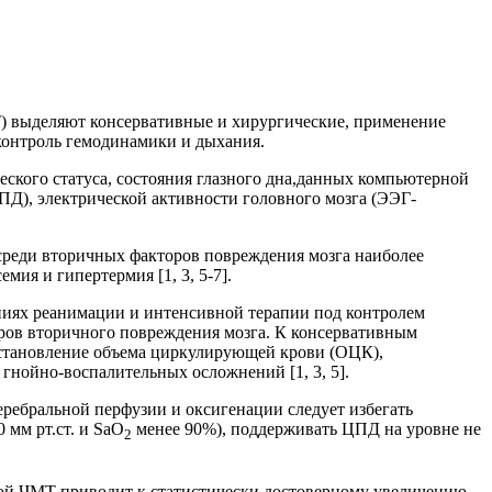
Т) выделяют консервативные и хирургические, применение
контроль гемодинамики и дыхания.
ского статуса, состояния глазного дна,данных компьютерной
ПД), электрической активности головного мозга (ЭЭГ-
среди вторичных факторов повреждения мозга наиболее
ия и гипертермия [1, 3, 5-7].
ниях реанимации и интенсивной терапии под контролем
оров вторичного повреждения мозга. К консервативным
сстановление объема циркулирующей крови (ОЦК),
гнойно-воспалительных осложнений [1, 3, 5].
ебральной перфузии и оксигенации следует избегать
 мм рт.ст. и SaO
менее 90%), поддерживать ЦПД на уровне не
2
лой ЧМТ приводит к статистически достоверному увеличению