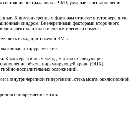
ь состояния пострадавших с ЧМТ, ухудшает восстановление
репные. К внутричерепным факторам относят: внутричерепную
кационный синдром. Внечерепными факторами вторичного
водно-электролитного и энергетического обмена.
лучшить исход при тяжелой ЧМТ.
рвативные и хирургические.
га. К консервативным методам относят следующие
осстановление объема циркулирующей крови (ОЦК),
е гнойно-воспалительных осложнений.
зга (внутричерепной гипертензии, отека мозга, окклюзионной
ричного повреждения мозга.