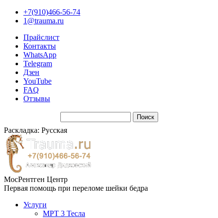
+7(910)466-56-74
1@trauma.ru
Прайслист
Контакты
WhatsApp
Telegram
Дзен
YouTube
FAQ
Отзывы
Раскладка: Русская
МосРентген Центр
Первая помощь при переломе шейки бедра
Услуги
МРТ 3 Тесла