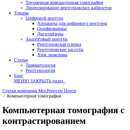
Трехмерная компьютерная томография
Лицензирование рентгеновских кабинетов
Товары
Цифровой рентген
Аппараты для цифрового рентгена
Оцифровщики
Дигитайзеры
Аналоговый рентген
Рентгеновская пленка
Рентгеновские кассеты
Хим. реактивы
Статьи
Травматология
Рентгенология
Блог
МЕНЮ
ЗАКРЫТЬ
назад
Статьи компании МосРентген Центр
/
Компьютерная томография
Компьютерная томография с
контрастированием