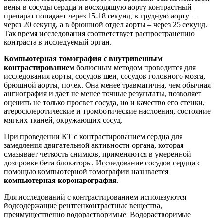
вены в сосуды сердца и восходящую аорту контрастный
препарат попадает через 15-18 секунд, в грудную аорту –
через 20 секунд, а в брюшной отдел аорты – через 25 секунд.
Так время исследования соответствует распространению
контраста в исследуемый орган.
Компьютерная томография с внутривенным
контрастированием
болюсным методом проводится для
исследования аорты, сосудов шеи, сосудов головного мозга,
брюшной аорты, почек. Она менее травматична, чем обычная
ангиография и дает не менее точные результаты, позволяет
оценить не только просвет сосуда, но и качество его стенки,
атеросклеротические и тромботические наслоения, состояние
мягких тканей, окружающих сосуд.
При проведении КТ с контрастированием сердца для
замедления двигательной активности органа, которая
смазывает четкость снимков, применяются в умеренной
дозировке бета-блокаторы. Исследование сосудов сердца с
помощью компьютерной томографии называется
компьютерная коронарография
.
Для исследований с контрастированием используются
йодсодержащие рентгенконтрастные вещества,
преимущественно водорастворимые. Водорастворимые