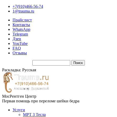
+7(910)466-56-74
1@trauma.ru
Прайслист
Контакты
WhatsApp
Telegram
Дзен
YouTube
FAQ
Отзывы
Раскладка: Русская
МосРентген Центр
Первая помощь при переломе шейки бедра
Услуги
МРТ 3 Тесла