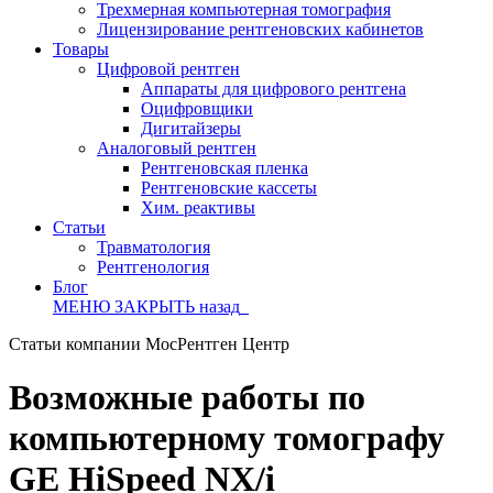
Трехмерная компьютерная томография
Лицензирование рентгеновских кабинетов
Товары
Цифровой рентген
Аппараты для цифрового рентгена
Оцифровщики
Дигитайзеры
Аналоговый рентген
Рентгеновская пленка
Рентгеновские кассеты
Хим. реактивы
Статьи
Травматология
Рентгенология
Блог
МЕНЮ
ЗАКРЫТЬ
назад
Статьи компании МосРентген Центр
Возможные работы по
компьютерному томографу
GE HiSpeed NX/i